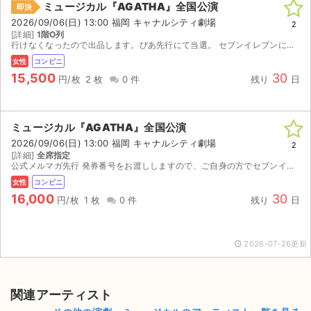
ミュージカル『AGATHA』全国公演
即決
2026/09/06(日) 13:00 福岡 キャナルシティ劇場
ライブ・コンサート（海外）
2
[詳細]
1階O列
行けなくなったので出品します。ぴあ先行にて当選。 セブンイレブンにて発券できますので取引確定後発券番号お伝えします。
イベント
女性
コンビニ
15,500
30
円/枚
2 枚
0 件
残り
日
スポーツ
演劇・ミュージカル
ミュージカル『AGATHA』全国公演
2026/09/06(日) 13:00 福岡 キャナルシティ劇場
2
ご利用ガイド
[詳細]
全席指定
公式メルマガ先行 発券番号をお渡ししますので、ご自身の方でセブンイレブンでの発券をお願いいたします。
ご利用ガイド
女性
コンビニ
16,000
30
円/枚
1 枚
0 件
残り
日
手数料・お支払い方法
AIに質問する
2026-07-26更新
よくある質問
関連アーティスト
お知らせ