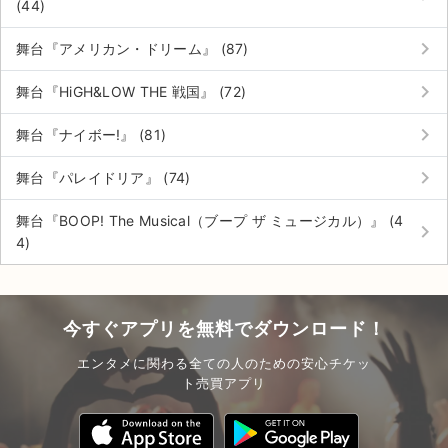
チケットジャム利用規約
(44)
keyboard_arrow_right
プライバシーポリシー
舞台『アメリカン・ドリーム』 (87)
keyboard_arrow_right
特定商取引法に基づく表記
舞台『HiGH&LOW THE 戦国』 (72)
keyboard_arrow_right
公演登録依頼
舞台『ナイボー!』 (81)
keyboard_arrow_right
不正転売禁止法について
舞台『パレイドリア』 (74)
チケットジャムの取り組み
舞台『BOOP! The Musical（ブープ ザ ミュージカル）』 (4
keyboard_arrow_right
4)
音楽情報
今すぐアプリを無料でダウンロード！
エンタメに関わる全ての人のための安心チケッ
ト売買アプリ