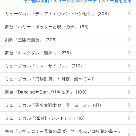
その他の演劇・ミュージカルのアーティスト一覧を見る
keyboard_arrow_right
ミュージカル『ディア・エヴァン・ハンセン』 (308)
keyboard_arrow_right
舞台『ハリー・ポッターと呪いの子』 (85)
keyboard_arrow_right
剣劇『三國志演技』 (306)
keyboard_arrow_right
舞台『キングダムⅡ-継承-』 (275)
keyboard_arrow_right
ミュージカル『ミス・サイゴン』 (210)
keyboard_arrow_right
ミュージカル『刀剣乱舞』〜月夜一縷〜 (141)
keyboard_arrow_right
舞台『Dancing☆Starプリキュア』 (109)
keyboard_arrow_right
ミュージカル『美少女戦士セーラームーン』 (41)
サイト情報
keyboard_arrow_right
ミュージカル『RENT（レント）』 (118)
チケットジャム運営会社
舞台『アケチコ！～蒸気の黒ダイヤ、あるいは狂気の島～』
keyboard_arrow_right