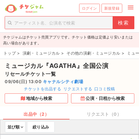
menu
ログイン
新規登録
person_add
exit_to_app
新規会員登録
ログイン
チケジャムはチケット売買アプリです。チケット価格は定価より安いまたは
チケットを探す
高い場合があります。
新着チケット
トップ
>
演劇・ミュージカル
>
その他の演劇・ミュージカル
>
ミュー
ミュージカル『AGATHA』全国公演
値下げしたチケット
リセールチケット一覧
都道府県からチケットを探す
09/06(日) 13:00
キャナルシティ劇場
チケットを出品する
リクエストする
口コミ投稿
もうすぐ開催のチケット
地域から検索
公演・日程から検索
チケットのリクエスト一覧
出品中（2）
リクエスト（0）
取扱チケット
並び順
絞り込み
ライブ・コンサート（国内）