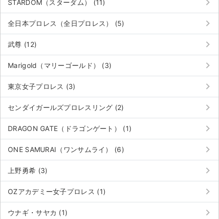
keyboard_arrow_right
STARDOM（スターダム） (11)
チケットジャム利用規約
keyboard_arrow_right
全日本プロレス（全日プロレス） (5)
プライバシーポリシー
keyboard_arrow_right
武尊 (12)
特定商取引法に基づく表記
keyboard_arrow_right
Marigold（マリーゴールド） (3)
公演登録依頼
keyboard_arrow_right
東京女子プロレス (3)
不正転売禁止法について
keyboard_arrow_right
センダイガールズプロレスリング (2)
チケットジャムの取り組み
keyboard_arrow_right
DRAGON GATE（ドラゴンゲート） (1)
音楽情報
keyboard_arrow_right
ONE SAMURAI（ワンサムライ） (6)
keyboard_arrow_right
上野勇希 (3)
keyboard_arrow_right
OZアカデミー女子プロレス (1)
keyboard_arrow_right
ウナギ・サヤカ (1)