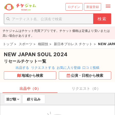
menu
ログイン
新規登録
person_add
exit_to_app
新規会員登録
ログイン
チケジャムはチケット売買アプリです。チケット価格は定価より安いまたは
チケットを探す
高い場合があります。
新着チケット
トップ
>
スポーツ
>
格闘技
>
新日本プロレス チケット
>
NEW JAP
NEW JAPAN SOUL 2024
値下げしたチケット
リセールチケット一覧
都道府県からチケットを探す
出品する
リクエストする
お気に入り登録
口コミ投稿
地域から検索
公演・日程から検索
もうすぐ開催のチケット
チケットのリクエスト一覧
出品中（0）
リクエスト（0）
並び順
絞り込み
取扱チケット
ライブ・コンサート（国内）