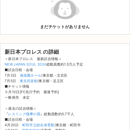
ライブ・コンサート（海外）
イベント
まだチケットがありません
スポーツ
演劇・ミュージカル
新日本プロレス の詳細
＜新日本プロレス 最新試合情報＞
ご利用ガイド
NEW JAPAN SOUL 2024
総動員数約1.5万人予定
■試合日程・会場
7月3日
後楽園ホール
/東京都・文京区
ご利用ガイド
7月5日
東京武道館
/東京都・足立区
■チケット情報
手数料・お支払い方法
５月10日[FC先行予約 最速予約]
一般発売 未定
AIに質問する
＜過去の試合情報＞
よくある質問
『
レスリング薩摩の国
』総動員数約5.7千人
■試合日程・会場
4月20日
町田市立総合体育館
/東京都・町田市
お知らせ