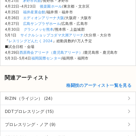
4月21日
茅野市民館
/長野県・茅野市
4月22日-4月23日
後楽園ホール
/東京都・文京区
4月25日
福井産業会館
/福井県・福井市
4月26日
エディオンアリーナ大阪
/大阪府・大阪市
4月27日
広島サンプラザホール
/広島県・広島市
4月30日
グランメッセ熊本
/熊本県・上益城郡
5月1日
サイクルショップコダマ大洲アリーナ
/大分県・大分市
『
レスリングどんたく 2024
』総動員数約1万人予定
■試合日程・会場
4月29日
西原商会アリーナ（鹿児島アリーナ）
/鹿児島県・鹿児島市
5月3日-5月4日
福岡国際センター
/福岡県・福岡市
関連アーティスト
格闘技のアーティスト一覧を見る
keyboard_arrow_right
RIZIN（ライジン） (24)
keyboard_arrow_right
サイト情報
DDTプロレスリング (15)
keyboard_arrow_right
プロレスリング・ノア (9)
チケットジャム運営会社