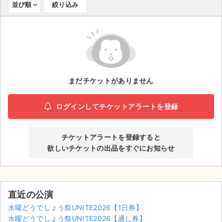
並び順
絞り込み
ライブ・コンサート（海外）
イベント
スポーツ
まだチケットがありません
演劇・ミュージカル
ログインしてチケットアラートを登録
ご利用ガイド
ご利用ガイド
チケットアラートを登録すると
欲しいチケットの出品をすぐにお知らせ
手数料・お支払い方法
AIに質問する
直近の公演
よくある質問
水曜どうでしょう祭UNITE2026【1日券】
お知らせ
水曜どうでしょう祭UNITE2026【通し券】