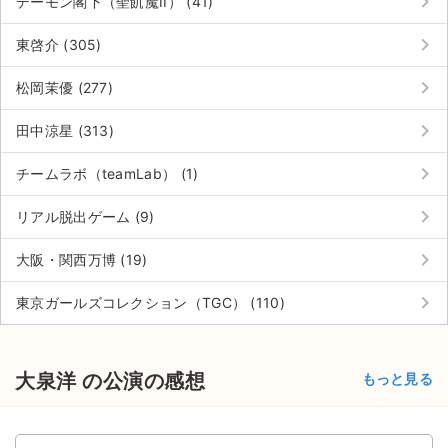
keyboard_arrow_right
デーモン閣下（聖飢魔II） (41)
チケットジャム利用規約
keyboard_arrow_right
東啓介 (305)
プライバシーポリシー
keyboard_arrow_right
松岡茉優 (277)
特定商取引法に基づく表記
keyboard_arrow_right
田中涼星 (313)
公演登録依頼
keyboard_arrow_right
チームラボ（teamLab） (1)
不正転売禁止法について
keyboard_arrow_right
リアル脱出ゲーム (9)
チケットジャムの取り組み
keyboard_arrow_right
大阪・関西万博 (19)
音楽情報
keyboard_arrow_right
東京ガールズコレクション（TGC） (110)
大泉洋 の公演の感想
もっと見る