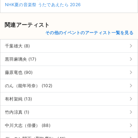
NHK夏の音楽祭 うたであえたら 2026
関連アーティスト
その他のイベントのアーティスト一覧を見る
keyboard_arrow_right
千葉雄大 (8)
keyboard_arrow_right
黒羽麻璃央 (17)
keyboard_arrow_right
藤原竜也 (90)
keyboard_arrow_right
のん（能年玲奈） (102)
keyboard_arrow_right
有村架純 (13)
keyboard_arrow_right
竹内涼真 (1)
サイト情報
keyboard_arrow_right
中川大志（俳優） (88)
チケットジャム運営会社