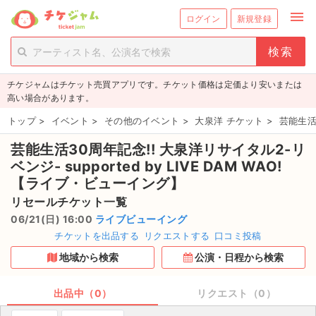
menu
ログイン
新規登録
person_add
exit_to_app
新規会員登録
ログイン
チケジャムはチケット売買アプリです。チケット価格は定価より安いまたは
チケットを探す
高い場合があります。
新着チケット
トップ
>
イベント
>
その他のイベント
>
大泉洋 チケット
>
芸能生活3
芸能生活30周年記念!! 大泉洋リサイタル2-リ
値下げしたチケット
ベンジ- supported by LIVE DAM WAO!
都道府県からチケットを探す
【ライブ・ビューイング】
リセールチケット一覧
もうすぐ開催のチケット
06/21(日) 16:00
ライブビューイング
チケットを出品する
リクエストする
口コミ投稿
チケットのリクエスト一覧
地域から検索
公演・日程から検索
取扱チケット
出品中（0）
リクエスト（0）
ライブ・コンサート（国内）