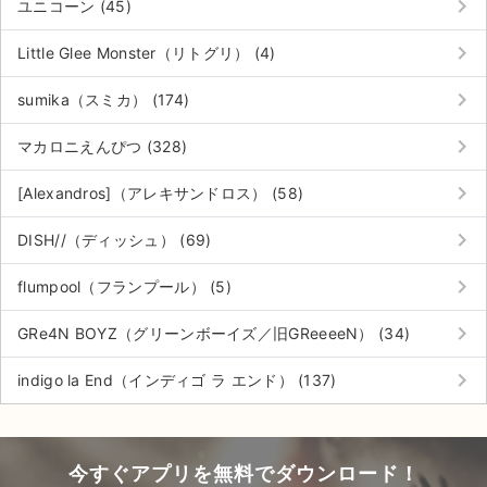
keyboard_arrow_right
チケットジャム利用規約
ユニコーン (45)
keyboard_arrow_right
プライバシーポリシー
Little Glee Monster（リトグリ） (4)
keyboard_arrow_right
特定商取引法に基づく表記
sumika（スミカ） (174)
keyboard_arrow_right
公演登録依頼
マカロニえんぴつ (328)
keyboard_arrow_right
不正転売禁止法について
[Alexandros]（アレキサンドロス） (58)
keyboard_arrow_right
チケットジャムの取り組み
DISH//（ディッシュ） (69)
keyboard_arrow_right
音楽情報
flumpool（フランプール） (5)
keyboard_arrow_right
GRe4N BOYZ（グリーンボーイズ／旧GReeeeN） (34)
keyboard_arrow_right
indigo la End（インディゴ ラ エンド） (137)
今すぐアプリを無料でダウンロード！