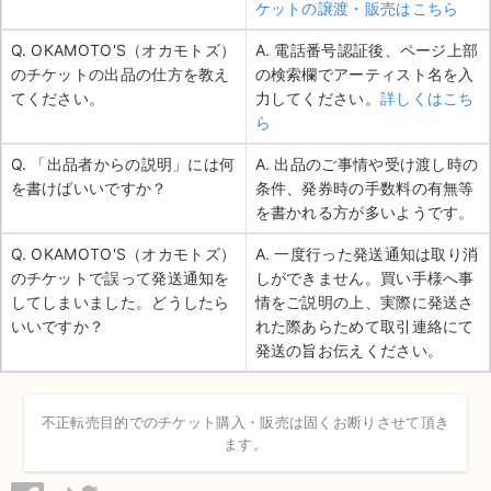
ケットの譲渡・販売はこちら
Q. OKAMOTO'S（オカモトズ）
A. 電話番号認証後、ページ上部
のチケットの出品の仕方を教え
の検索欄でアーティスト名を入
てください。
力してください。
詳しくはこち
ら
Q. 「出品者からの説明」には何
A. 出品のご事情や受け渡し時の
を書けばいいですか？
条件、発券時の手数料の有無等
を書かれる方が多いようです。
Q. OKAMOTO'S（オカモトズ）
A. 一度行った発送通知は取り消
のチケットで誤って発送通知を
しができません。買い手様へ事
してしまいました。どうしたら
情をご説明の上、実際に発送さ
いいですか？
れた際あらためて取引連絡にて
発送の旨お伝えください。
不正転売目的でのチケット購入・販売は固くお断りさせて頂き
ます。