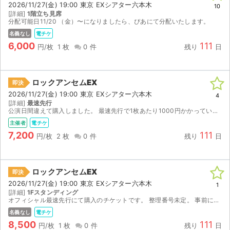
2026/11/27(金) 19:00 東京 EXシアター六本木
10
[詳細]
1階立ち見席
ライブ・コンサート（海外）
分配可能日11/20 （金）〜になりましたら、ぴあにて分配いたします。
名義なし
電チケ
イベント
6,000
111
円/枚
1 枚
0 件
残り
日
スポーツ
ロックアンセムEX
即決
演劇・ミュージカル
2026/11/27(金) 19:00 東京 EXシアター六本木
4
[詳細]
最速先行
公演日間違えて購入しました。 最速先行で1枚あたり1000円かかっていますが気持ちお安くしております。
ご利用ガイド
主催者
電チケ
7,200
111
ご利用ガイド
円/枚
2 枚
0 件
残り
日
手数料・お支払い方法
ロックアンセムEX
即決
AIに質問する
2026/11/27(金) 19:00 東京 EXシアター六本木
1
[詳細]
1Fスタンディング
オフィシャル最速先行にて購入のチケットです。 整理番号未定。 事前に電子チケットを分配いたします。
よくある質問
名義なし
電チケ
8,500
111
お知らせ
円/枚
1 枚
0 件
残り
日