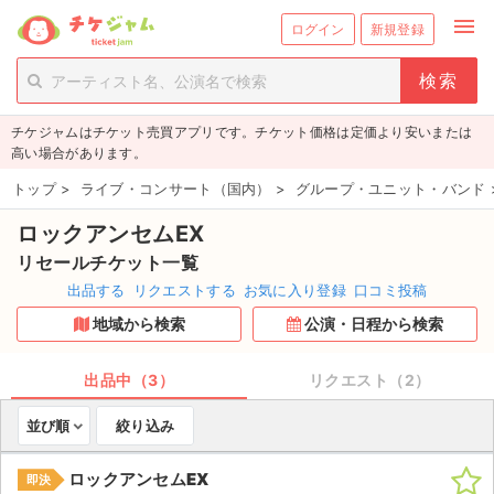
menu
ログイン
新規登録
person_add
exit_to_app
新規会員登録
ログイン
チケジャムはチケット売買アプリです。チケット価格は定価より安いまたは
チケットを探す
高い場合があります。
新着チケット
トップ
>
ライブ・コンサート（国内）
>
グループ・ユニット・バンド
ロックアンセムEX
値下げしたチケット
リセールチケット一覧
都道府県からチケットを探す
出品する
リクエストする
お気に入り登録
口コミ投稿
地域から検索
公演・日程から検索
もうすぐ開催のチケット
チケットのリクエスト一覧
出品中（3）
リクエスト（2）
並び順
絞り込み
取扱チケット
ロックアンセムEX
即決
ライブ・コンサート（国内）