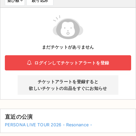
並び順
絞り込み
ライブ・コンサート（海外）
イベント
スポーツ
まだチケットがありません
演劇・ミュージカル
ログインしてチケットアラートを登録
ご利用ガイド
ご利用ガイド
チケットアラートを登録すると
欲しいチケットの出品をすぐにお知らせ
手数料・お支払い方法
AIに質問する
直近の公演
よくある質問
PERSONA LIVE TOUR 2026 - Resonance -
お知らせ