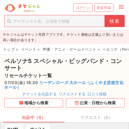
menu
ログイン
新規登録
person_add
exit_to_app
新規会員登録
ログイン
チケジャムはチケット売買アプリです。チケット価格は定価より安いまたは
チケットを探す
高い場合があります。
新着チケット
トップ
>
イベント
>
声優・アニメ・ゲームイベント
>
ペルソナ（Per
ペルソナ5 スペシャル・ビッグバンド・コン
値下げしたチケット
サート
都道府県からチケットを探す
リセールチケット一覧
07/03(金) 18:30
リーデンローズ 大ホール（ふくやま芸術文化
もうすぐ開催のチケット
ホール）
チケットを出品する
リクエストする
口コミ投稿
チケットのリクエスト一覧
地域から検索
公演・日程から検索
取扱チケット
出品中（0）
リクエスト（0）
ライブ・コンサート（国内）