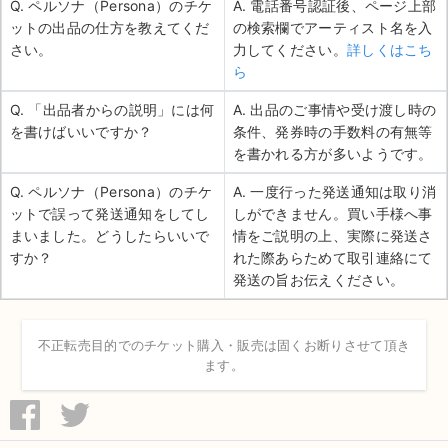
Q. ペルソナ（Persona）のチケ
A. 電話番号認証後、ページ上部
ットの出品の仕方を教えてくだ
の検索欄でアーティスト名を入
さい。
力してください。
詳しくはこち
ら
Q. 「出品者からの説明」には何
A. 出品のご事情や受け渡し時の
を書けばいいですか？
条件、発券時の手数料の有無等
を書かれる方が多いようです。
Q. ペルソナ（Persona）のチケ
A. 一度行った発送通知は取り消
ットで誤って発送通知をしてし
しができません。買い手様へ事
まいました。どうしたらいいで
情をご説明の上、実際に発送さ
すか？
れた際あらためて取引連絡にて
発送の旨お伝えください。
不正転売目的でのチケット購入・販売は固くお断りさせて頂き
ます。