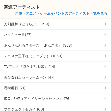
関連アーティスト
声優・アニメ・ゲームイベントのアーティスト一覧を見る
keyboard_arrow_right
刀剣乱舞（とうらぶ） (219)
keyboard_arrow_right
ハイキュー!! (27)
keyboard_arrow_right
あんさんぶるスターズ!（あんスタ） (368)
keyboard_arrow_right
テニスの王子様（テニプリ） (1050)
keyboard_arrow_right
TVアニメ『忍たま乱太郎』 (14)
keyboard_arrow_right
美少女戦士セーラームーン (47)
keyboard_arrow_right
呪術廻戦 (21)
サイト情報
keyboard_arrow_right
IDOLiSH7（アイドリッシュセブン） (76)
チケットジャム運営会社
keyboard_arrow_right
プロジェクトセカイ (66)