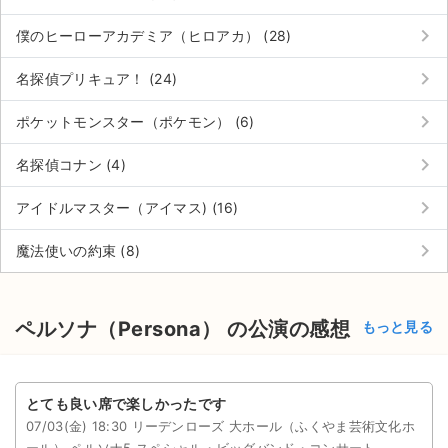
チケットジャム利用規約
keyboard_arrow_right
僕のヒーローアカデミア（ヒロアカ） (28)
プライバシーポリシー
keyboard_arrow_right
名探偵プリキュア！ (24)
特定商取引法に基づく表記
keyboard_arrow_right
ポケットモンスター（ポケモン） (6)
公演登録依頼
keyboard_arrow_right
名探偵コナン (4)
不正転売禁止法について
keyboard_arrow_right
アイドルマスター（アイマス) (16)
チケットジャムの取り組み
keyboard_arrow_right
魔法使いの約束 (8)
音楽情報
ペルソナ（Persona） の公演の感想
もっと見る
とても良い席で楽しかったです
07/03(金) 18:30 リーデンローズ 大ホール（ふくやま芸術文化ホ