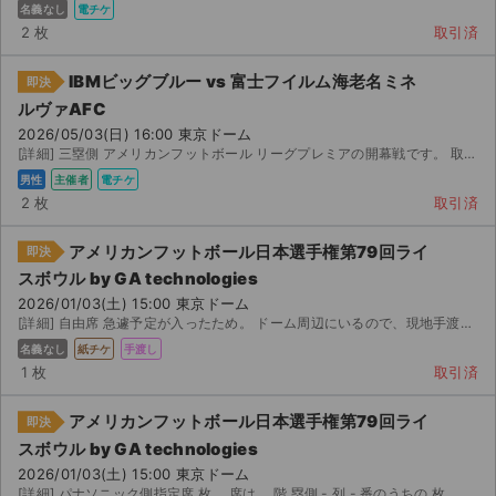
チケットジャム利用規約
名義なし
電チケ
2 枚
取引済
プライバシーポリシー
IBMビッグブルー vs 富士フイルム海老名ミネ
即決
特定商取引法に基づく表記
ルヴァAFC
2026/05/03(日) 16:00 東京ドーム
公演登録依頼
[詳細] 三塁側 アメリカンフットボール リーグプレミアの開幕戦です。 取引メッセージにて をお送り...
男性
主催者
電チケ
不正転売禁止法について
2 枚
取引済
チケットジャムの取り組み
アメリカンフットボール日本選手権第79回ライ
即決
スボウル by GA technologies
音楽情報
2026/01/03(土) 15:00 東京ドーム
[詳細] 自由席 急遽予定が入ったため。 ドーム周辺にいるので、現地手渡しできる方
名義なし
紙チケ
手渡し
1 枚
取引済
アメリカンフットボール日本選手権第79回ライ
即決
スボウル by GA technologies
2026/01/03(土) 15:00 東京ドーム
[詳細] パナソニック側指定席 枚 席は、 階 塁側 - 列 - 番のうちの 枚