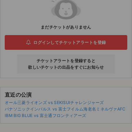
ライブ・コンサート（海外）
イベント
まだチケットがありません
スポーツ
ログインしてチケットアラートを登録
演劇・ミュージカル
チケットアラートを登録すると
ご利用ガイド
欲しいチケットの出品をすぐにお知らせ
ご利用ガイド
手数料・お支払い方法
直近の公演
オール三菱ライオンズ vs SEKISUIチャレンジャーズ
AIに質問する
パナソニックインパルス vs 富士フイルム海老名ミネルヴァAFC
IBM BIG BLUE vs 富士通フロンティアーズ
よくある質問
お知らせ