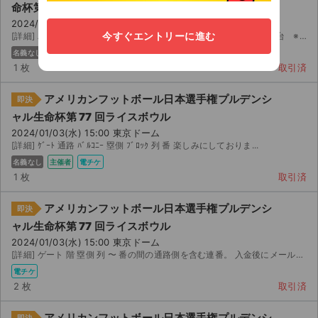
命杯第 77 回ライスボウル
2024/01/03(水) 15:00 東京ドーム
今すぐエントリーに進む
[詳細] バルコニー指定席（食事なし） 塁側 ゲート 通路 列 番台 ※通路側 スケジュ...
名義なし
主催者
電チケ
1 枚
取引済
アメリカンフットボール日本選手権プルデンシ
即決
ャル生命杯第 77 回ライスボウル
2024/01/03(水) 15:00 東京ドーム
[詳細] ｹﾞｰﾄ 通路 ﾊﾞﾙｺﾆｰ 塁側 ﾌﾞﾛｯｸ 列 番 楽しみにしておりま...
名義なし
主催者
電チケ
1 枚
取引済
アメリカンフットボール日本選手権プルデンシ
即決
ャル生命杯第 77 回ライスボウル
2024/01/03(水) 15:00 東京ドーム
[詳細] ゲート 階 塁側 列 〜 番の間の通路側を含む連番。 入金後にメールアドレスを教...
電チケ
2 枚
取引済
アメリカンフットボール日本選手権プルデンシ
即決