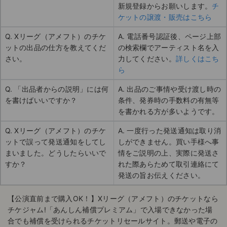
新規登録からお願いします。
チ
ケットの譲渡・販売はこちら
Q. Xリーグ（アメフト）のチケ
A. 電話番号認証後、ページ上部
ットの出品の仕方を教えてくだ
の検索欄でアーティスト名を入
さい。
力してください。
詳しくはこち
ら
Q. 「出品者からの説明」には何
A. 出品のご事情や受け渡し時の
を書けばいいですか？
条件、発券時の手数料の有無等
を書かれる方が多いようです。
Q. Xリーグ（アメフト）のチケ
A. 一度行った発送通知は取り消
ットで誤って発送通知をしてし
しができません。買い手様へ事
まいました。どうしたらいいで
情をご説明の上、実際に発送さ
すか？
れた際あらためて取引連絡にて
発送の旨お伝えください。
【公演直前まで購入OK！】Xリーグ（アメフト）のチケットなら
チケジャム!「あんしん補償プレミアム」で入場できなかった場
合でも補償を受けられるチケットリセールサイト。郵送や電子の