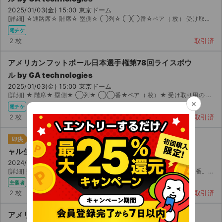
2025/01/03(金) 15:00 東京ドーム
[詳細] ☆通路席☆ 階席☆ 塁側☆ ◯列☆ ◯◯番☆ペア（ 枚） 受け取り用の を取引連絡にてお送...
電チケ
2 枚
取引済
アメリカンフットボール日本選手権第78回ライスボウ
ル by GA technologies
2025/01/03(金) 15:00 東京ドーム
[詳細] ★ 階席★ 塁側★ ◯列★ ◯◯番★ペア（ 枚）★ 受け取り用の を取引連絡にてお送りします。
×
電チケ
2 枚
取引済
アメリカンフットボール日本選手権プルデンシ
即決
ャル生命杯第 77 回ライスボウル
2024/01/03(水) 15:00 東京ドーム
[詳細] 塁側 ゲート 階 列 - 番の間。横も後ろも通路側の角席を含む連番。 入金後にメ...
主催者
電チケ
2 枚
取引済
アメリカンフットボール日本選手権プルデンシャル生