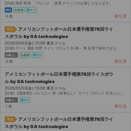
[詳細] 階席 塁側 ブロック 連番 チケットのお渡しとなります。
男性
主催者
電チケ
4 枚
取引済
アメリカンフットボール日本選手権第78回ライ
即決
スボウル by GA technologies
2025/01/03(金) 15:00 東京ドーム
[詳細] ゲート 通路 外野 ライト ブロック 列 番～ 番 急用で参戦できな...
名義なし
主催者
電チケ
2 枚
取引済
アメリカンフットボール日本選手権第78回ライスボウ
ル by GA technologies
2025/01/03(金) 15:00 東京ドーム
[詳細] 【通路側】バルコニー 塁（食事なし） ゲート ブロック 列 友人にチケットをとっても...
名義なし
電チケ
1 枚
取引済
アメリカンフットボール日本選手権第78回ライ
即決
スボウル by GA technologies