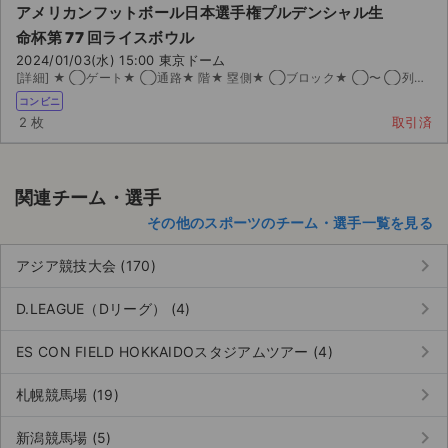
アメリカンフットボール日本選手権プルデンシャル生
命杯第 77 回ライスボウル
2024/01/03(水) 15:00 東京ドーム
[詳細] ★ ◯ゲート★ ◯通路★ 階★ 塁側★ ◯ブロック★ ◯〜 ◯列★ 〜 番★ペア（ ...
コンビニ
2 枚
取引済
関連チーム・選手
その他のスポーツのチーム・選手一覧を見る
keyboard_arrow_right
アジア競技大会 (170)
keyboard_arrow_right
D.LEAGUE（Dリーグ） (4)
keyboard_arrow_right
ES CON FIELD HOKKAIDOスタジアムツアー (4)
keyboard_arrow_right
札幌競馬場 (19)
keyboard_arrow_right
新潟競馬場 (5)