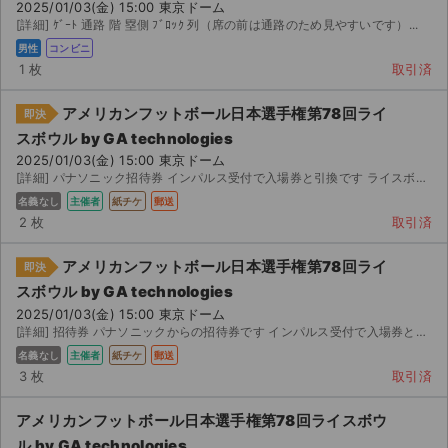
2025/01/03(金) 15:00 東京ドーム
[詳細] ｹﾞｰﾄ 通路 階 塁側 ﾌﾞﾛｯｸ 列（席の前は通路のため見やすいです）...
男性
コンビニ
1 枚
取引済
アメリカンフットボール日本選手権第78回ライ
即決
スボウル by GA technologies
2025/01/03(金) 15:00 東京ドーム
[詳細] パナソニック招待券 インパルス受付で入場券と引換です ライスボウル限定 シャツが貰えます
名義なし
主催者
紙チケ
郵送
2 枚
取引済
アメリカンフットボール日本選手権第78回ライ
即決
スボウル by GA technologies
2025/01/03(金) 15:00 東京ドーム
[詳細] 招待券 パナソニックからの招待券です インパルス受付で入場券と引換になります ライスボウル限定...
名義なし
主催者
紙チケ
郵送
3 枚
取引済
アメリカンフットボール日本選手権第78回ライスボウ
ル by GA technologies