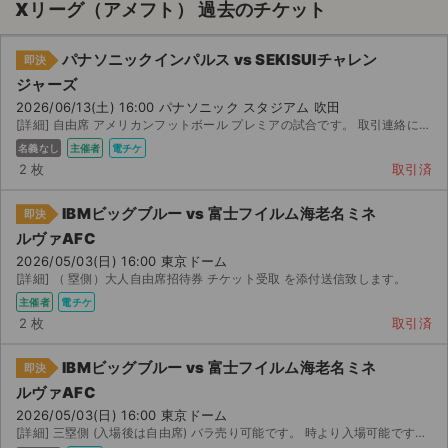
Xリーグ（アメフト） 過去のチケット
パナソニックインパルス vs SEKISUIチャレン
即決
ジャーズ
2026/06/13(土) 16:00 パナソニック スタジアム 吹田
[詳細] 自由席 アメリカンフットボール プレミアの試合です。 取引連絡にてチケット をお送りします。
名義なし
主催者
電チケ
2 枚
取引済
IBMビッグブルー vs 富士フイルム海老名ミネ
即決
ルヴァAFC
2026/05/03(日) 16:00 東京ドーム
[詳細] （ 塁側）大人自由席招待券 チケット受取 を添付送信致します。
主催者
電チケ
2 枚
取引済
サイト情報
IBMビッグブルー vs 富士フイルム海老名ミネ
即決
ルヴァAFC
チケットジャム運営会社
2026/05/03(日) 16:00 東京ドーム
[詳細] 三塁側 (入場後は自由席) バラ売り可能です。 時より入場可能です。 取引連絡にて受け取り...