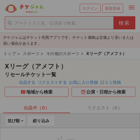
menu
ログイン
新規登録
person_add
exit_to_app
新規会員登録
ログイン
チケジャムはチケット売買アプリです。チケット価格は定価より安いまたは
チケットを探す
高い場合があります。
新着チケット
トップ
>
スポーツ
>
その他のスポーツ
>
Xリーグ（アメフト）
Xリーグ（アメフト）
値下げしたチケット
リセールチケット一覧
都道府県からチケットを探す
出品する
リクエストする
お気に入り登録
口コミ投稿
地域から検索
公演・日程から検索
もうすぐ開催のチケット
チケットのリクエスト一覧
出品中（0）
リクエスト（0）
並び順
絞り込み
取扱チケット
ライブ・コンサート（国内）