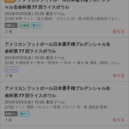
ャル生命杯第 77 回ライスボウル
2024/01/03(水) 15:00 東京ドーム
[詳細] 外野 ライト（富士通側） ブロック 列 - 番 外野席の最前列です！受け取り...
名義なし
主催者
電チケ
2 枚
取引済
アメリカンフットボール日本選手権プルデンシャル生
命杯第 77 回ライスボウル
2024/01/03(水) 15:00 東京ドーム
[詳細] ☆通路席☆一階☆一塁側☆ 〜 列☆ 〜 番☆ 枚 通路（階段）から一席目と二席目の...
コンビニ
2 枚
取引済
アメリカンフットボール日本選手権プルデンシャル生
命杯第 77 回ライスボウル
2024/01/03(水) 15:00 東京ドーム
[詳細] ゲート 通路 バルコニー 塁側 ブロック 列 - 番 通路側 塁側...
名義なし
電チケ
1 枚
取引済