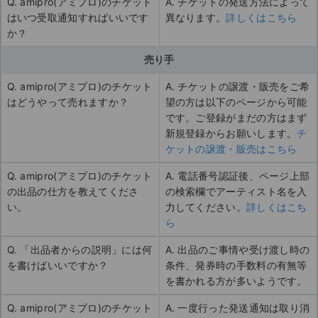
Q. amipro(アミプロ)のチケット
A. チケットの発送方法によって
はいつ受取通知すればいいです
異なります。
詳しくはこちら
か？
売り手
Q. amipro(アミプロ)のチケット
A. チケットの譲渡・販売をご希
はどうやって売れますか？
望の方は以下のページから可能
です。ご登録がまだの方はまず
新規登録からお願いします。
チ
ケットの譲渡・販売はこちら
Q. amipro(アミプロ)のチケット
A. 電話番号認証後、ページ上部
の出品の仕方を教えてくださ
の検索欄でアーティスト名を入
い。
力してください。
詳しくはこち
ら
Q. 「出品者からの説明」には何
A. 出品のご事情や受け渡し時の
を書けばいいですか？
条件、発券時の手数料の有無等
を書かれる方が多いようです。
Q. amipro(アミプロ)のチケット
A. 一度行った発送通知は取り消