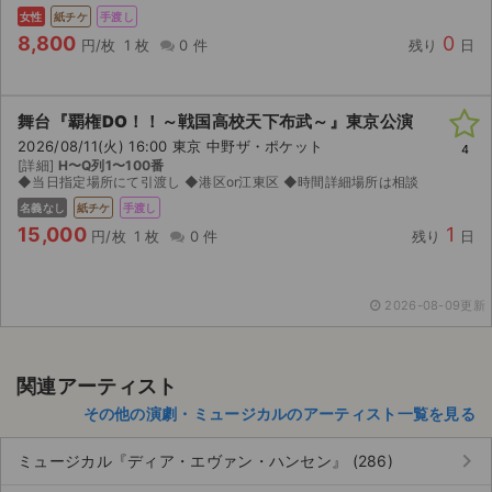
女性
紙チケ
手渡し
8,800
0
円/枚
1 枚
0 件
残り
日
舞台『覇権DO！！～戦国高校天下布武～』東京公演
2026/08/11(火) 16:00 東京 中野ザ・ポケット
4
[詳細]
H〜Q列1〜100番
◆当日指定場所にて引渡し ◆港区or江東区 ◆時間詳細場所は相談
名義なし
紙チケ
手渡し
15,000
1
円/枚
1 枚
0 件
残り
日
2026-08-09更新
関連アーティスト
サイト情報
その他の演劇・ミュージカルのアーティスト一覧を見る
チケットジャム運営会社
keyboard_arrow_right
ミュージカル『ディア・エヴァン・ハンセン』 (286)