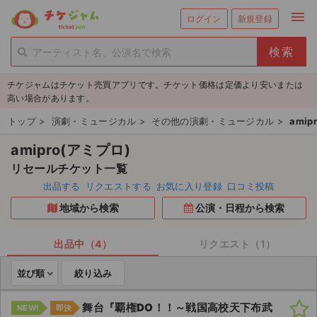
menu
ログイン
新規登録
person_add
exit_to_app
新規会員登録
ログイン
チケジャムはチケット売買アプリです。チケット価格は定価より安いまたは
チケットを探す
高い場合があります。
新着チケット
トップ
>
演劇・ミュージカル
>
その他の演劇・ミュージカル
>
amip
amipro(アミプロ)
値下げしたチケット
リセールチケット一覧
都道府県からチケットを探す
出品する
リクエストする
お気に入り登録
口コミ投稿
地域から検索
公演・日程から検索
もうすぐ開催のチケット
チケットのリクエスト一覧
出品中（4）
リクエスト（1）
並び順
絞り込み
取扱チケット
舞台『覇権DO！！～戦国高校天下布武
NEW!
即決
ライブ・コンサート（国内）