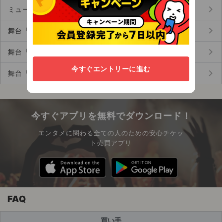
keyboard_arrow_right
ミュージカル『RENT（レント）』 (116)
keyboard_arrow_right
舞台『アメリカン・ドリーム』 (84)
keyboard_arrow_right
舞台『パレイドリア』 (73)
今すぐエントリーに進む
keyboard_arrow_right
舞台『ナイボー!』 (78)
今すぐアプリを無料でダウンロード！
エンタメに関わる全ての人のための安心チケッ
ト売買アプリ
FAQ
買い手