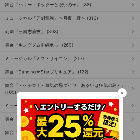
チケットジャム利用規約
keyboard_arrow_right
舞台『ハリー・ポッターと呪いの子』 (88)
プライバシーポリシー
keyboard_arrow_right
ミュージカル『刀剣乱舞』〜月夜一縷〜 (313)
特定商取引法に基づく表記
keyboard_arrow_right
剣劇『三國志演技』 (308)
公演登録依頼
keyboard_arrow_right
舞台『キングダムⅡ-継承-』 (269)
不正転売禁止法について
keyboard_arrow_right
ミュージカル『ミス・サイゴン』 (217)
チケットジャムの取り組み
keyboard_arrow_right
舞台『Dancing☆Starプリキュア』 (122)
音楽情報
舞台『アケチコ！～蒸気の黒ダイヤ、あるいは狂気の島～』
keyboard_arrow_right
(105)
×
keyboard_arrow_right
ミュージカル『美少女戦士セーラームーン』 (44)
keyboard_arrow_right
舞台『多聞くん今どっち!?』 (119)
keyboard_arrow_right
舞台『刀剣乱舞』（刀ステ） (68)