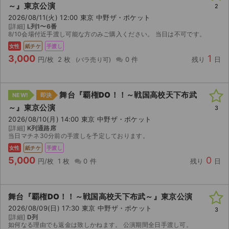
～』東京公演
2
2026/08/11(火) 12:00 東京 中野ザ・ポケット
ライブ・コンサート（海外）
[詳細]
L列1〜6番
8/10会場付近手渡し可能な方のみご購入ください。 当日は不可です。
イベント
女性
紙チケ
手渡し
3,000
1
円/枚
2 枚
0 件
残り
日
スポーツ
演劇・ミュージカル
舞台『覇権DO！！～戦国高校天下布武
NEW!
即決
～』東京公演
3
ご利用ガイド
2026/08/10(月) 14:00 東京 中野ザ・ポケット
[詳細]
K列通路席
ご利用ガイド
当日マチネ30分前の手渡しを予定しております。
女性
紙チケ
手渡し
手数料・お支払い方法
5,000
0
円/枚
1 枚
0 件
残り
日
AIに質問する
舞台『覇権DO！！～戦国高校天下布武～』東京公演
よくある質問
2026/08/09(日) 17:30 東京 中野ザ・ポケット
3
[詳細]
D列
お知らせ
如何なる理由でも返金は致しかねます。 公演期間全日手渡し可。