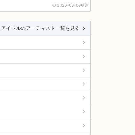
2026-08-09更新
keyboard_arrow_right
アイドルのアーティスト一覧を見る
keyboard_arrow_right
keyboard_arrow_right
keyboard_arrow_right
keyboard_arrow_right
keyboard_arrow_right
keyboard_arrow_right
keyboard_arrow_right