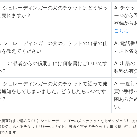
Q. シュレーディンガーの犬のチケットはどうやっ
A. チ
て売れますか？
ージから
登録から
こちら
Q. シュレーディンガーの犬のチケットの出品の仕
A. 電
方を教えてください。
ィスト名
Q. 「出品者からの説明」には何を書けばいいです
A. 出
か？
数料の有
Q. シュレーディンガーの犬のチケットで誤って発
A. 一
送通知をしてしまいました。どうしたらいいです
買い手様
か？
際あらた
い。
公演直前まで購入OK！】シュレーディンガーの犬のチケットならチケジャム!「
償を受けられるチケットリセールサイト。郵送や電子のチケットも取り扱い中。取
用できます！