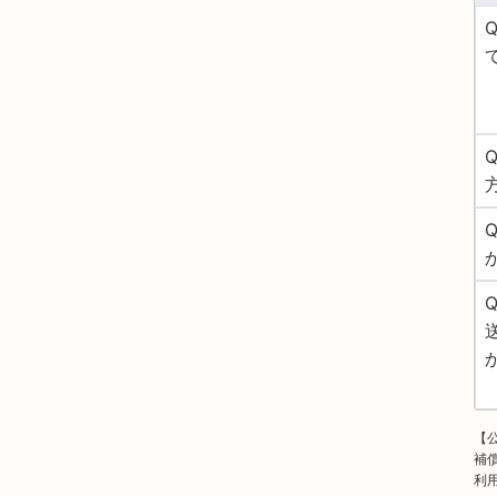
【
補
利