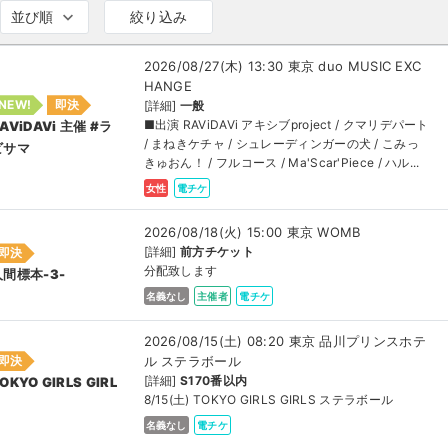
並び順
絞り込み
2026/08/27(木) 13:30 東京 duo MUSIC EXC
HANGE
NEW!
即決
[詳細]
一般
■出演 RAViDAVi アキシブproject / クマリデパート
AViDAVi 主催 #ラ
/ まねきケチャ / シュレーディンガーの犬 / こみっ
ビサマ
きゅおん！ / フルコース / Ma'Scar'Piece / ハル...
女性
電チケ
2026/08/18(火) 15:00 東京 WOMB
[詳細]
前方チケット
即決
分配致します
人間標本-3-
名義なし
主催者
電チケ
2026/08/15(土) 08:20 東京 品川プリンスホテ
ル ステラボール
即決
[詳細]
S170番以内
OKYO GIRLS GIRL
8/15(土) TOKYO GIRLS GIRLS ステラボール
名義なし
電チケ