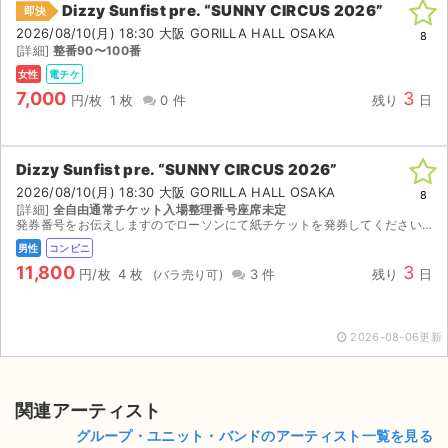
Dizzy Sunfist pre. “SUNNY CIRCUS 2026”
即決
2026/08/10(月) 18:30 大阪 GORILLA HALL OSAKA
ライブ・コンサート（海外）
8
[詳細]
整番90〜100番
女性
電チケ
イベント
7,000
3
円/枚
1 枚
0 件
残り
日
スポーツ
演劇・ミュージカル
Dizzy Sunfist pre. “SUNNY CIRCUS 2026”
2026/08/10(月) 18:30 大阪 GORILLA HALL OSAKA
8
[詳細]
全自由通常チケット入場整理番号座席未定
ご利用ガイド
発券番号をお伝えしますのでローソンにて紙チケットを発券してください。
男性
コンビニ
ご利用ガイド
11,800
3
円/枚
4 枚
3 件
残り
日
手数料・お支払い方法
2026-08-06更新
AIに質問する
よくある質問
関連アーティスト
グループ・ユニット・バンドのアーティスト一覧を見る
お知らせ