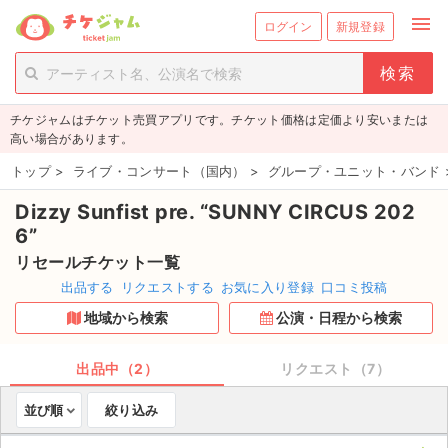
menu
ログイン
新規登録
person_add
exit_to_app
新規会員登録
ログイン
チケジャムはチケット売買アプリです。チケット価格は定価より安いまたは
チケットを探す
高い場合があります。
新着チケット
トップ
>
ライブ・コンサート（国内）
>
グループ・ユニット・バンド
Dizzy Sunfist pre. “SUNNY CIRCUS 202
値下げしたチケット
6”
都道府県からチケットを探す
リセールチケット一覧
出品する
リクエストする
お気に入り登録
口コミ投稿
もうすぐ開催のチケット
地域から検索
公演・日程から検索
チケットのリクエスト一覧
出品中（2）
リクエスト（7）
取扱チケット
並び順
絞り込み
ライブ・コンサート（国内）