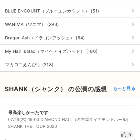
チケットジャム利用規約
keyboard_arrow_right
BLUE ENCOUNT（ブルーエンカウント） (51)
プライバシーポリシー
keyboard_arrow_right
WANIMA（ワニマ） (293)
特定商取引法に基づく表記
keyboard_arrow_right
Dragon Ash（ドラゴンアッシュ） (54)
公演登録依頼
keyboard_arrow_right
My Hair is Bad（マイヘアイズバッド） (186)
不正転売禁止法について
keyboard_arrow_right
マカロニえんぴつ (318)
チケットジャムの取り組み
音楽情報
SHANK（シャンク） の公演の感想
もっと見る
最高楽しかったです
07/16(木) 19:00 DIAMOND HALL（名古屋ダイアモンドホール）
SHANK THE TOUR 2026
0