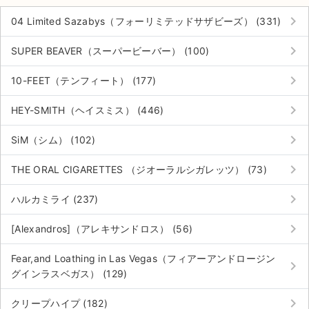
keyboard_arrow_right
04 Limited Sazabys（フォーリミテッドサザビーズ） (331)
keyboard_arrow_right
SUPER BEAVER（スーパービーバー） (100)
keyboard_arrow_right
10-FEET（テンフィート） (177)
keyboard_arrow_right
HEY-SMITH（ヘイスミス） (446)
keyboard_arrow_right
SiM（シム） (102)
keyboard_arrow_right
THE ORAL CIGARETTES （ジオーラルシガレッツ） (73)
keyboard_arrow_right
ハルカミライ (237)
keyboard_arrow_right
[Alexandros]（アレキサンドロス） (56)
サイト情報
Fear,and Loathing in Las Vegas（フィアーアンドロージン
keyboard_arrow_right
グインラスベガス） (129)
チケットジャム運営会社
keyboard_arrow_right
クリープハイプ (182)