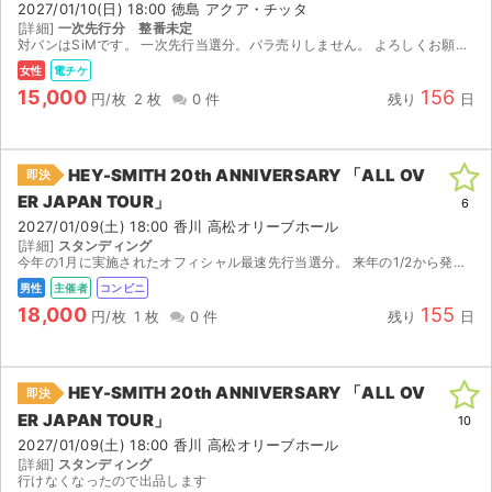
2027/01/10(日) 18:00 徳島 アクア・チッタ
[詳細]
一次先行分 整番未定
対バンはSiMです。 一次先行当選分。バラ売りしません。 よろしくお願いします。
女性
電チケ
15,000
156
円/枚
2 枚
0 件
残り
日
HEY-SMITH 20th ANNIVERSARY 「ALL OV
即決
ER JAPAN TOUR」
6
2027/01/09(土) 18:00 香川 高松オリーブホール
[詳細]
スタンディング
今年の1月に実施されたオフィシャル最速先行当選分。 来年の1/2から発券開始となりますので、その日になれば発券番号をお伝えするので、ご自身で最寄りのセブンイレブンにて発券下さい。 公演中止の場合...
男性
主催者
コンビニ
18,000
155
円/枚
1 枚
0 件
残り
日
HEY-SMITH 20th ANNIVERSARY 「ALL OV
即決
サイト情報
ER JAPAN TOUR」
10
2027/01/09(土) 18:00 香川 高松オリーブホール
チケットジャム運営会社
[詳細]
スタンディング
行けなくなったので出品します