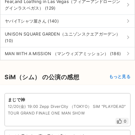
Fear,and Loathing in Las Vegas（フィアーアンドロージン
keyboard_arrow_right
グインラスベガス） (129)
keyboard_arrow_right
ヤバイTシャツ屋さん (140)
UNISON SQUARE GARDEN（ユニゾンスクエアガーデン）
keyboard_arrow_right
(10)
keyboard_arrow_right
MAN WITH A MISSION （マンウィズアミッション） (186)
SiM（シム） の公演の感想
もっと見る
まじで神
12/20(金) 19:00 Zepp DiverCity （TOKYO） SiM "PLAYDEAD"
TOUR GRAND FINALE ONE MAN SHOW
0