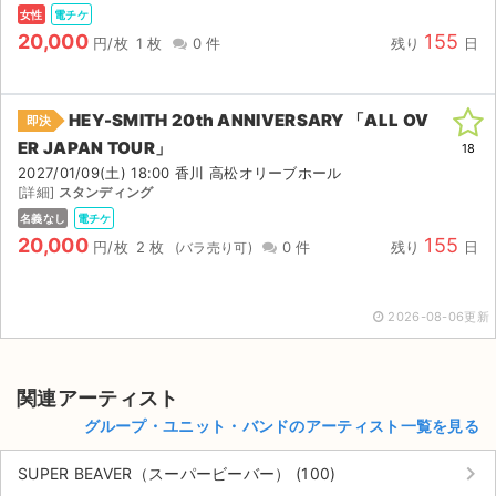
チケットジャム利用規約
女性
電チケ
20,000
155
円/枚
1 枚
0 件
残り
日
プライバシーポリシー
特定商取引法に基づく表記
HEY-SMITH 20th ANNIVERSARY 「ALL OV
即決
ER JAPAN TOUR」
公演登録依頼
18
2027/01/09(土) 18:00 香川 高松オリーブホール
[詳細]
スタンディング
不正転売禁止法について
名義なし
電チケ
20,000
155
チケットジャムの取り組み
円/枚
2 枚
0 件
残り
日
音楽情報
2026-08-06更新
関連アーティスト
グループ・ユニット・バンドのアーティスト一覧を見る
keyboard_arrow_right
SUPER BEAVER（スーパービーバー） (100)