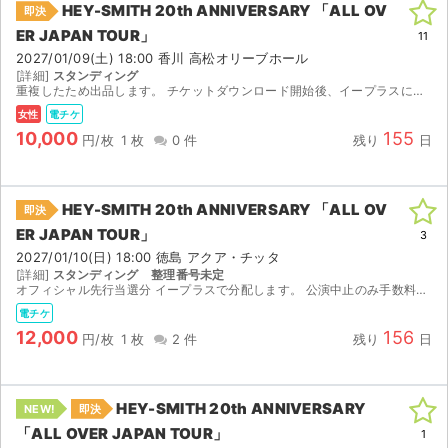
HEY-SMITH 20th ANNIVERSARY 「ALL OV
即決
ER JAPAN TOUR」
ライブ・コンサート（海外）
11
2027/01/09(土) 18:00 香川 高松オリーブホール
[詳細]
スタンディング
イベント
重複したため出品します。 チケットダウンロード開始後、イープラスにて分配します。
女性
電チケ
スポーツ
10,000
155
円/枚
1 枚
0 件
残り
日
演劇・ミュージカル
HEY-SMITH 20th ANNIVERSARY 「ALL OV
即決
ご利用ガイド
ER JAPAN TOUR」
3
2027/01/10(日) 18:00 徳島 アクア・チッタ
ご利用ガイド
[詳細]
スタンディング 整理番号未定
オフィシャル先行当選分 イープラスで分配します。 公演中止のみ手数料を除き返金します。 それ以外のキャンセルは受け付けできません。
手数料・お支払い方法
電チケ
12,000
156
円/枚
1 枚
2 件
残り
日
AIに質問する
よくある質問
HEY-SMITH 20th ANNIVERSARY
NEW!
即決
「ALL OVER JAPAN TOUR」
1
お知らせ