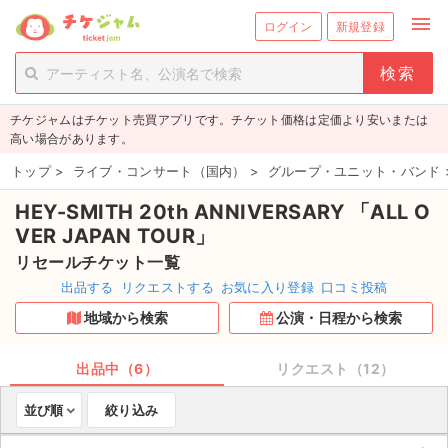
menu
ログイン
新規登録
person_add
exit_to_app
新規会員登録
ログイン
チケジャムはチケット売買アプリです。チケット価格は定価より安いまたは
チケットを探す
高い場合があります。
新着チケット
トップ
>
ライブ・コンサート（国内）
>
グループ・ユニット・バンド
HEY-SMITH 20th ANNIVERSARY 「ALL O
値下げしたチケット
VER JAPAN TOUR」
都道府県からチケットを探す
リセールチケット一覧
出品する
リクエストする
お気に入り登録
口コミ投稿
もうすぐ開催のチケット
地域から検索
公演・日程から検索
チケットのリクエスト一覧
出品中（6）
リクエスト（12）
取扱チケット
並び順
絞り込み
ライブ・コンサート（国内）