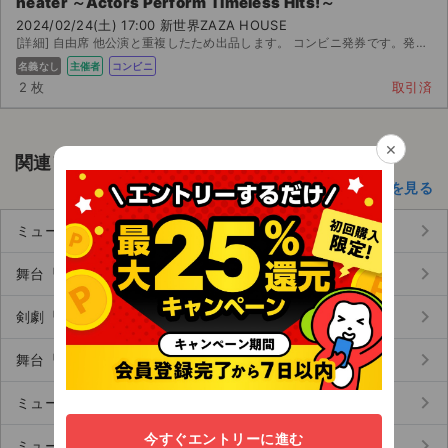
heater ～Actors Perform Timeless Hits!～
2024/02/24(土) 17:00 新世界ZAZA HOUSE
[詳細] 自由席 他公演と重複したため出品します。 コンビニ発券です。発券番号をお伝えします。 この日は...
名義なし
主催者
コンビニ
2 枚
取引済
×
関連アーティスト
その他の演劇・ミュージカルのアーティスト一覧を見る
keyboard_arrow_right
ミュージカル『ディア・エヴァン・ハンセン』 (281)
keyboard_arrow_right
舞台『ハリー・ポッターと呪いの子』 (88)
keyboard_arrow_right
剣劇『三國志演技』 (308)
keyboard_arrow_right
舞台『キングダムⅡ-継承-』 (272)
keyboard_arrow_right
ミュージカル『ミス・サイゴン』 (215)
今すぐエントリーに進む
keyboard_arrow_right
ミュージカル『刀剣乱舞』〜月夜一縷〜 (150)