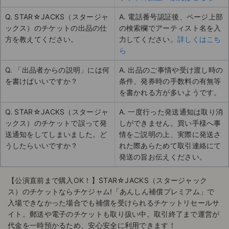
Q. STAR☆JACKS（スタージャ
A. 電話番号認証後、ページ上部
ックス）のチケットの出品の仕
の検索欄でアーティスト名を入
方を教えてください。
力してください。
詳しくはこち
ら
Q. 「出品者からの説明」には何
A. 出品のご事情や受け渡し時の
を書けばいいですか？
条件、発券時の手数料の有無等
を書かれる方が多いようです。
Q. STAR☆JACKS（スタージャ
A. 一度行った発送通知は取り消
ックス）のチケットで誤って発
しができません。買い手様へ事
送通知をしてしまいました。ど
情をご説明の上、実際に発送さ
うしたらいいですか？
れた際あらためて取引連絡にて
発送の旨お伝えください。
【公演直前まで購入OK！】STAR☆JACKS（スタージャック
ス）のチケットならチケジャム!「あんしん補償プレミアム」で
入場できなかった場合でも補償を受けられるチケットリセールサ
イト。郵送や電子のチケットも取り扱い中。取引終了まで運営が
代金を一時預かるため、安心安全に利用できます！