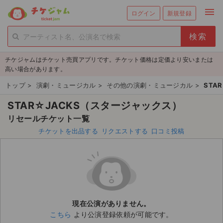
menu
ログイン
新規登録
person_add
exit_to_app
新規会員登録
ログイン
チケジャムはチケット売買アプリです。チケット価格は定価より安いまたは
チケットを探す
高い場合があります。
新着チケット
トップ
>
演劇・ミュージカル
>
その他の演劇・ミュージカル
>
STA
STAR☆JACKS（スタージャックス）
値下げしたチケット
リセールチケット一覧
都道府県からチケットを探す
チケットを出品する
リクエストする
口コミ投稿
もうすぐ開催のチケット
チケットのリクエスト一覧
取扱チケット
現在公演がありません。
こちら
より公演登録依頼が可能です。
ライブ・コンサート（国内）