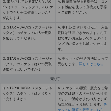
Q. 出品されているSTAR☆JAC
A. 確認事項がある場合は、コメ
KS（スタージャックス）のチケ
ント機能を使って直接売り手様
ットで売り手に確認したいこと
へご質問ください。
があります。
Q. STAR☆JACKS（スタージャ
A. 申し訳ございませんが、入金
ックス）のチケットの入金期限
期限は延長できかねます。お手
を延長してください。
数ですがお支払いできるタイミ
ングでの購入をお願いいたしま
す。
Q. STAR☆JACKS（スタージャ
A. チケットの発送方法によって
ックス）のチケットはいつ受取
異なります。
詳しくはこちら
通知すればいいですか？
売り手
Q. STAR☆JACKS（スタージャ
A. チケットの譲渡・販売をご希
ックス）のチケットはどうやっ
望の方は以下のページから可能
て売れますか？
です。ご登録がまだの方はまず
新規登録からお願いします。
チ
ケットの譲渡・販売はこちら