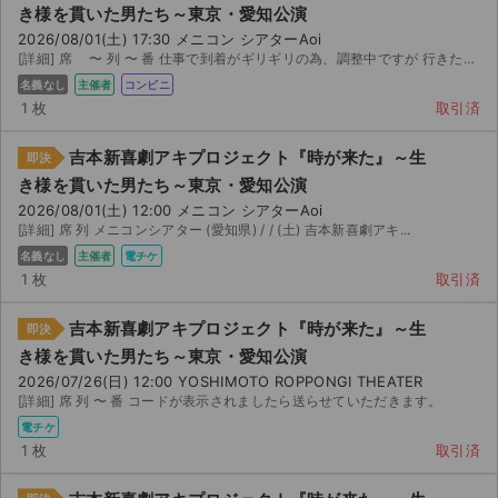
き様を貫いた男たち～東京・愛知公演
2026/08/01(土) 17:30 メニコン シアターAoi
[詳細] 席 〜 列 〜 番 仕事で到着がギリギリの為、調整中ですが 行きたい方がいたらお譲り...
名義なし
主催者
コンビニ
1 枚
取引済
吉本新喜劇アキプロジェクト『時が来た』～生
即決
き様を貫いた男たち～東京・愛知公演
2026/08/01(土) 12:00 メニコン シアターAoi
[詳細] 席 列 メニコンシアター (愛知県) / / (土) 吉本新喜劇アキ...
名義なし
主催者
電チケ
1 枚
取引済
吉本新喜劇アキプロジェクト『時が来た』～生
即決
き様を貫いた男たち～東京・愛知公演
2026/07/26(日) 12:00 YOSHIMOTO ROPPONGI THEATER
[詳細] 席 列 〜 番 コードが表示されましたら送らせていただきます。
サイト情報
電チケ
1 枚
取引済
チケットジャム運営会社