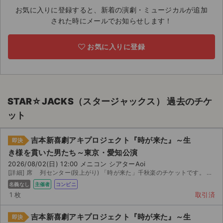
お気に入りに登録すると、新着の演劇・ミュージカルが追加
ライブ・コンサート（海外）
された時にメールでお知らせします！
イベント
お気に入りに登録
スポーツ
演劇・ミュージカル
STAR☆JACKS（スタージャックス） 過去のチケ
ご利用ガイド
ット
ご利用ガイド
吉本新喜劇アキプロジェクト『時が来た』～生
即決
き様を貫いた男たち～東京・愛知公演
手数料・お支払い方法
2026/08/02(日) 12:00 メニコン シアターAoi
[詳細] 席 列センター(段上がり) 「時が来た」千秋楽のチケットです。 段上がりのセンター席 ...
AIに質問する
名義なし
主催者
コンビニ
1 枚
取引済
よくある質問
吉本新喜劇アキプロジェクト『時が来た』～生
お知らせ
即決