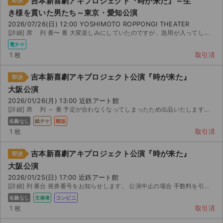
吉本新喜劇アキプロジェクト『時が来た』～生
即決
チケットジャム利用規約
き様を貫いた男たち～東京・愛知公演
プライバシーポリシー
2026/07/26(日) 12:00 YOSHIMOTO ROPPONGI THEATER
[詳細] 席 列 番〜 番 大変楽しみにしていたのですが、急用が入ってしまったため、お譲りさせて...
特定商取引法に基づく表記
電チケ
1 枚
取引済
公演登録依頼
吉本新喜劇アキプロジェクト公演『時が来た』
即決
不正転売禁止法について
大阪公演
2026/01/26(月) 13:00 近鉄アート館
チケットジャムの取り組み
[詳細] 席 列 ～ 番 予定が合わなくなってしまったため出品いたします。 【注意事項】 取...
名義なし
紙チケ
郵送
音楽情報
1 枚
取引済
吉本新喜劇アキプロジェクト公演『時が来た』
即決
大阪公演
2026/01/25(日) 17:00 近鉄アート館
[詳細] 列 番台 発券番号をお知らせします。 公演中止の場合 手数料を引いた金額を返金いた...
名義なし
主催者
コンビニ
1 枚
取引済