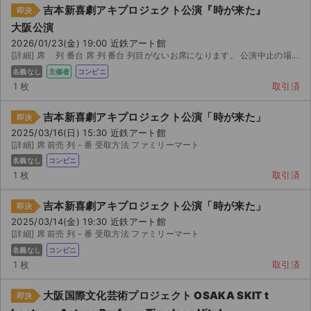
吉本新喜劇アキプロジェクト公演『時が来た』
即決
大阪公演
2026/01/23(金) 19:00 近鉄アート館
[詳細] 席 列 番台 席 列 番台 列目がないお席になります。 公演中止の場...
名義なし
主催者
コンビニ
1 枚
取引済
吉本新喜劇アキプロジェクト公演「時が来た」
即決
2025/03/16(日) 15:30 近鉄アート館
[詳細] 席 前売 列 - 番 受取方法 ファミリーマート
名義なし
コンビニ
1 枚
取引済
吉本新喜劇アキプロジェクト公演「時が来た」
即決
2025/03/14(金) 19:30 近鉄アート館
[詳細] 席 前売 列 - 番 受取方法 ファミリーマート
名義なし
コンビニ
1 枚
取引済
大阪国際文化芸術プロジェクト OSAKA SKIT t
即決