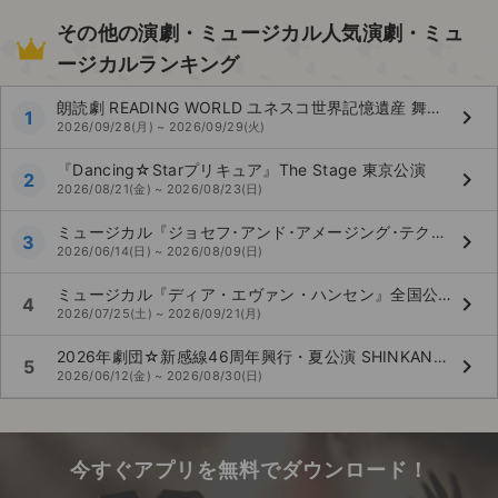
その他の演劇・ミュージカル人気演劇・ミュ
ージカルランキング
朗読劇 READING WORLD ユネスコ世界記憶遺産 舞鶴への生還『約束の果て』（再演）
keyboard_arrow_right
1
2026/09/28(月) ~ 2026/09/29(火)
『Dancing☆Starプリキュア』The Stage 東京公演
keyboard_arrow_right
2
2026/08/21(金) ~ 2026/08/23(日)
ミュージカル『ジョセフ･アンド･アメージング･テクニカラー･ドリームコート』全国公演
keyboard_arrow_right
3
2026/06/14(日) ~ 2026/08/09(日)
ミュージカル『ディア・エヴァン・ハンセン』全国公演
keyboard_arrow_right
4
2026/07/25(土) ~ 2026/09/21(月)
2026年劇団☆新感線46周年興行・夏公演 SHINKANSEN☆RSP 怪奇骨董音楽劇『アケチコ！～蒸気の黒ダイヤ、あるいは狂気の島～』全国公演
keyboard_arrow_right
5
2026/06/12(金) ~ 2026/08/30(日)
今すぐアプリを無料でダウンロード！