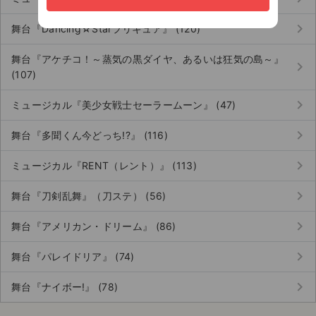
keyboard_arrow_right
舞台『Dancing☆Starプリキュア』 (120)
舞台『アケチコ！～蒸気の黒ダイヤ、あるいは狂気の島～』
keyboard_arrow_right
(107)
keyboard_arrow_right
ミュージカル『美少女戦士セーラームーン』 (47)
keyboard_arrow_right
舞台『多聞くん今どっち!?』 (116)
keyboard_arrow_right
ミュージカル『RENT（レント）』 (113)
keyboard_arrow_right
舞台『刀剣乱舞』（刀ステ） (56)
keyboard_arrow_right
舞台『アメリカン・ドリーム』 (86)
keyboard_arrow_right
舞台『パレイドリア』 (74)
keyboard_arrow_right
舞台『ナイボー!』 (78)