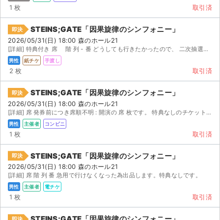
1 枚
取引済
STEINS;GATE「因果旋律のシンフォニー」
即決
2026/05/31(日) 18:00 森のホール21
[詳細] 特典付き 席 階 列 - 番 どうしても行きたかったので、 二次抽選で複数のプレイガイド...
男性
紙チケ
手渡し
2 枚
取引済
STEINS;GATE「因果旋律のシンフォニー」
即決
2026/05/31(日) 18:00 森のホール21
[詳細] 席 発券前につき席順不明 : 開演の 席 枚です。 特典なしのチケットとなりますの...
男性
主催者
コンビニ
1 枚
取引済
STEINS;GATE「因果旋律のシンフォニー」
即決
2026/05/31(日) 18:00 森のホール21
[詳細] 席 階 列 番 急用で行けなくなった為出品します。特典なしです。
男性
主催者
電チケ
1 枚
取引済
STEINS;GATE「因果旋律のシンフォニー」
即決