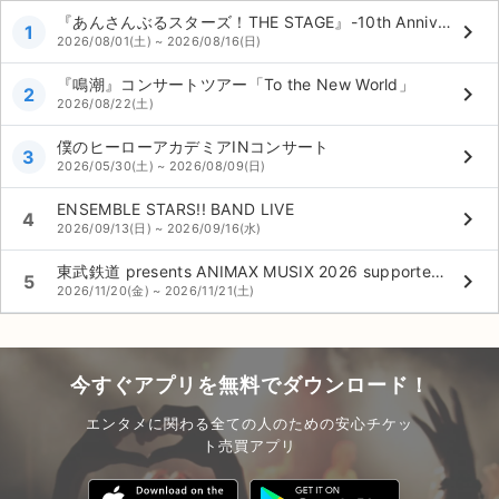
『あんさんぶるスターズ！THE STAGE』-10th Anniversary LIVE-
keyboard_arrow_right
1
2026/08/01(土) ~ 2026/08/16(日)
『鳴潮』コンサートツアー「To the New World」
keyboard_arrow_right
2
2026/08/22(土)
僕のヒーローアカデミアINコンサート
keyboard_arrow_right
3
2026/05/30(土) ~ 2026/08/09(日)
ENSEMBLE STARS!! BAND LIVE
keyboard_arrow_right
4
2026/09/13(日) ~ 2026/09/16(水)
東武鉄道 presents ANIMAX MUSIX 2026 supported by Lemino
keyboard_arrow_right
5
2026/11/20(金) ~ 2026/11/21(土)
今すぐアプリを無料でダウンロード！
エンタメに関わる全ての人のための安心チケッ
ト売買アプリ