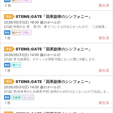
2 枚
取引済
STEINS;GATE「因果旋律のシンフォニー」
即決
2026/05/31(日) 18:00 森のホール21
[詳細] 特典付き 席 階 列 - 番 どうしても行きたかったので、 二次抽選で複数のプレイガイ...
男性
紙チケ
手渡し
1 枚
取引済
STEINS;GATE「因果旋律のシンフォニー」
即決
2026/05/31(日) 14:00 森のホール21
[詳細] 席 次抽選分。チケットが受取可能になった際に分配します。
男性
電チケ
1 枚
取引済
STEINS;GATE「因果旋律のシンフォニー」
即決
2026/05/31(日) 14:00 森のホール21
[詳細] 席(未発券のため座席不明) 急用のため行けなくなったので出品します。 席、紙チケットです...
男性
主催者
コンビニ
1 枚
取引済