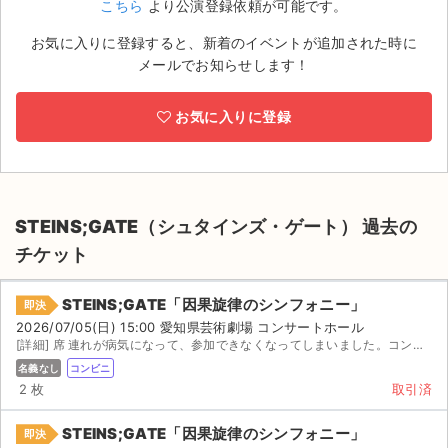
こちら
より公演登録依頼が可能です。
ライブ・コンサート（海外）
お気に入りに登録すると、新着のイベントが追加された時に
メールでお知らせします！
イベント
お気に入りに登録
スポーツ
演劇・ミュージカル
ご利用ガイド
STEINS;GATE（シュタインズ・ゲート） 過去の
チケット
ご利用ガイド
STEINS;GATE「因果旋律のシンフォニー」
即決
手数料・お支払い方法
2026/07/05(日) 15:00 愛知県芸術劇場 コンサートホール
[詳細] 席 連れが病気になって、参加できなくなってしまいました。コンビニ発券（セブン-イレブン）。発...
AIに質問する
名義なし
コンビニ
2 枚
取引済
よくある質問
STEINS;GATE「因果旋律のシンフォニー」
即決
お知らせ