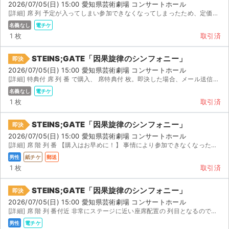
2026/07/05(日) 15:00 愛知県芸術劇場 コンサートホール
[詳細] 席 列 予定が入ってしまい参加できなくなってしまったため、定価でお譲りいたします。 チケ...
名義なし
電チケ
1 枚
取引済
STEINS;GATE「因果旋律のシンフォニー」
即決
2026/07/05(日) 15:00 愛知県芸術劇場 コンサートホール
[詳細] 特典付 席 列 番 で購入、 席特典付 枚。即決した場合、メール送信すぐ対応できます...
名義なし
電チケ
1 枚
取引済
STEINS;GATE「因果旋律のシンフォニー」
即決
2026/07/05(日) 15:00 愛知県芸術劇場 コンサートホール
[詳細] 席 階 列 番 【購入はお早めに！】 事情により参加できなくなった為、販売することにしま...
男性
紙チケ
郵送
1 枚
取引済
サイト情報
STEINS;GATE「因果旋律のシンフォニー」
即決
2026/07/05(日) 15:00 愛知県芸術劇場 コンサートホール
チケットジャム運営会社
[詳細] 席 階 列 番付近 非常にステージに近い座席配置の 列目となるので、下手な 席より...
男性
電チケ