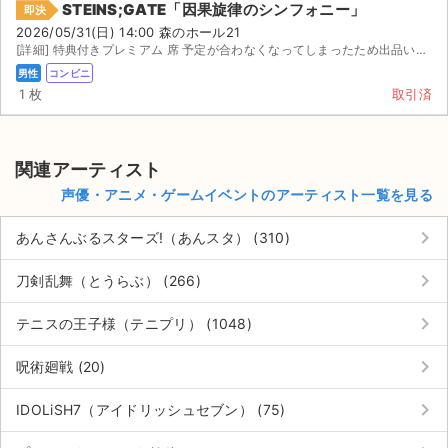
STEINS;GATE「因果旋律のシンフォニー」
即決
2026/05/31(日) 14:00 森のホール21
[詳細] 特典付きプレミアム 席 予定が合わなくなってしまったため出品いたします。 【お渡し方法】...
男性
コンビニ
1 枚
取引済
関連アーティスト
声優・アニメ・ゲームイベントのアーティスト一覧を見る
keyboard_arrow_right
あんさんぶるスターズ!（あんスタ） (310)
keyboard_arrow_right
刀剣乱舞（とうらぶ） (266)
keyboard_arrow_right
テニスの王子様（テニプリ） (1048)
keyboard_arrow_right
呪術廻戦 (20)
keyboard_arrow_right
IDOLiSH7（アイドリッシュセブン） (75)