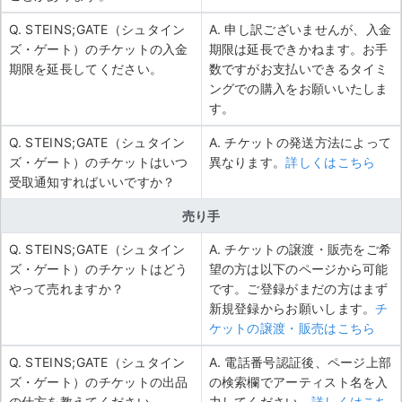
Q. STEINS;GATE（シュタイン
A. 申し訳ございませんが、入金
ズ・ゲート）のチケットの入金
期限は延長できかねます。お手
期限を延長してください。
数ですがお支払いできるタイミ
ングでの購入をお願いいたしま
す。
Q. STEINS;GATE（シュタイン
A. チケットの発送方法によって
ズ・ゲート）のチケットはいつ
異なります。
詳しくはこちら
受取通知すればいいですか？
売り手
Q. STEINS;GATE（シュタイン
A. チケットの譲渡・販売をご希
ズ・ゲート）のチケットはどう
望の方は以下のページから可能
やって売れますか？
です。ご登録がまだの方はまず
新規登録からお願いします。
チ
ケットの譲渡・販売はこちら
Q. STEINS;GATE（シュタイン
A. 電話番号認証後、ページ上部
ズ・ゲート）のチケットの出品
の検索欄でアーティスト名を入
の仕方を教えてください。
力してください。
詳しくはこち