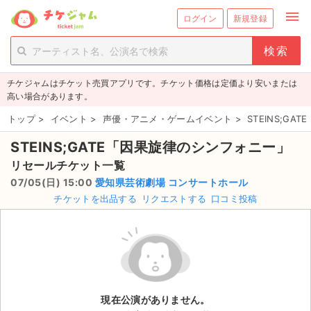
menu
ログイン
新規登録
person_add
exit_to_app
新規会員登録
ログイン
チケジャムはチケット売買アプリです。チケット価格は定価より安いまたは
チケットを探す
高い場合があります。
新着チケット
トップ
>
イベント
>
声優・アニメ・ゲームイベント
>
STEINS;G
STEINS;GATE「因果旋律のシンフォニー」
値下げしたチケット
リセールチケット一覧
都道府県からチケットを探す
07/05(日) 15:00
愛知県芸術劇場 コンサートホール
チケットを出品する
リクエストする
口コミ投稿
もうすぐ開催のチケット
チケットのリクエスト一覧
取扱チケット
現在公演がありません。
ライブ・コンサート（国内）