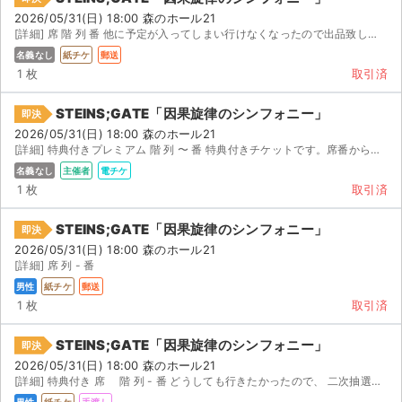
2026/05/31(日) 18:00 森のホール21
[詳細] 席 階 列 番 他に予定が入ってしまい行けなくなったので出品致します。
名義なし
紙チケ
郵送
1 枚
取引済
STEINS;GATE「因果旋律のシンフォニー」
即決
2026/05/31(日) 18:00 森のホール21
[詳細] 特典付きプレミアム 階 列 〜 番 特典付きチケットです。席番からおそらく、前の方の真...
名義なし
主催者
電チケ
1 枚
取引済
STEINS;GATE「因果旋律のシンフォニー」
即決
2026/05/31(日) 18:00 森のホール21
[詳細] 席 列 - 番
男性
紙チケ
郵送
1 枚
取引済
STEINS;GATE「因果旋律のシンフォニー」
即決
2026/05/31(日) 18:00 森のホール21
[詳細] 特典付き 席 階 列 - 番 どうしても行きたかったので、 二次抽選で複数のプレイガイド...
男性
紙チケ
手渡し