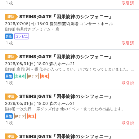
チケットジャム利用規約
1 枚
取引済
プライバシーポリシー
STEINS;GATE「因果旋律のシンフォニー」
即決
2026/07/05(日) 15:00 愛知県芸術劇場 コンサートホール
特定商取引法に基づく表記
[詳細] 特典付きプレミアム・ 席
男性
コンビニ
公演登録依頼
1 枚
取引済
不正転売禁止法について
STEINS;GATE「因果旋律のシンフォニー」
即決
2026/05/31(日) 18:00 森のホール21
チケットジャムの取り組み
[詳細] 席 階 列 ~ 番 仕事が入ってしまい、いけなくなってしまいました。 : ...
男性
主催者
紙チケ
郵送
音楽情報
1 枚
取引済
STEINS;GATE「因果旋律のシンフォニー」
即決
2026/05/31(日) 18:00 森のホール21
[詳細] 一次先行 席グッズ付き 他のイベント被ったため出品します。
男性
紙チケ
郵送
1 枚
取引済
STEINS;GATE「因果旋律のシンフォニー」
即決