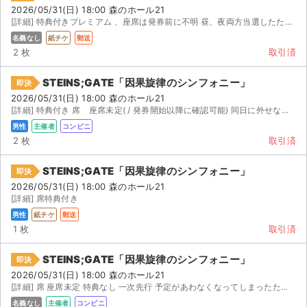
2026/05/31(日) 18:00 森のホール21
[詳細] 特典付きプレミアム 、座席は発券前に不明 昼、夜両方当選したため、夜公演分を出品いたします。 ...
名義なし
紙チケ
郵送
2 枚
取引済
STEINS;GATE「因果旋律のシンフォニー」
即決
2026/05/31(日) 18:00 森のホール21
[詳細] 特典付き 席 座席未定( / 発券開始以降に確認可能) 同日に外せない予定が入ったため出品さ...
男性
主催者
コンビニ
2 枚
取引済
STEINS;GATE「因果旋律のシンフォニー」
即決
2026/05/31(日) 18:00 森のホール21
[詳細] 席特典付き
男性
紙チケ
郵送
1 枚
取引済
STEINS;GATE「因果旋律のシンフォニー」
即決
2026/05/31(日) 18:00 森のホール21
[詳細] 席 座席未定 特典なし 一次先行 予定があわなくなってしまったため出品させていただきます。 ...
名義なし
主催者
コンビニ