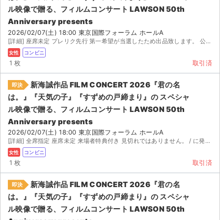
チケットジャム利用規約
ル映像で贈る、フィルムコンサート LAWSON 50th
Anniversary presents
プライバシーポリシー
2026/02/07(土) 18:00 東京国際フォーラム ホールA
[詳細] 座席未定 プレリク先行 第一希望が当選したため出品致します。 公演 週間前に発券番号をお伝え...
特定商取引法に基づく表記
女性
コンビニ
1 枚
取引済
公演登録依頼
新海誠作品 FILM CONCERT 2026『君の名
即決
不正転売禁止法について
は。』『天気の子』『すずめの戸締まり』の スペシャ
チケットジャムの取り組み
ル映像で贈る、フィルムコンサート LAWSON 50th
Anniversary presents
音楽情報
2026/02/07(土) 18:00 東京国際フォーラム ホールA
[詳細] 全席指定 座席未定 来場者特典付き 見切れではありません。 / に発券に必要な情報をご連絡します。
女性
コンビニ
1 枚
取引済
新海誠作品 FILM CONCERT 2026『君の名
即決
は。』『天気の子』『すずめの戸締まり』の スペシャ
ル映像で贈る、フィルムコンサート LAWSON 50th