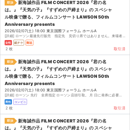
新海誠作品 FILM CONCERT 2026『君の名
即決
は。』『天気の子』『すずめの戸締まり』の スペシャ
ル映像で贈る、フィルムコンサート LAWSON 50th
Anniversary presents
2026/02/07(土) 18:00 東京国際フォーラム ホールA
[詳細] ローソン最速先行販売 指定先 見切り席ではありません。来場者特典付き / 発券し即日レタ...
女性
紙チケ
郵送
2 枚
取引済
新海誠作品 FILM CONCERT 2026『君の名
即決
は。』『天気の子』『すずめの戸締まり』の スペシャ
ル映像で贈る、フィルムコンサート LAWSON 50th
Anniversary presents
2026/02/07(土) 18:00 東京国際フォーラム ホールA
[詳細] ローソン 先行 全席指定 ローソン店頭引取。 月 日に発券に必要な番号をお知らせします。
男性
コンビニ
2 枚
取引済
新海誠作品 FILM CONCERT 2026『君の名
即決
は。』『天気の子』『すずめの戸締まり』の スペシャ