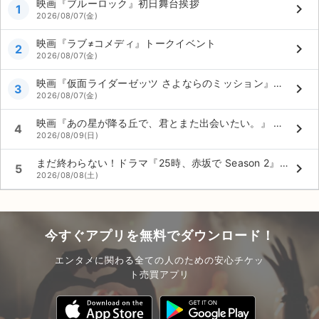
映画『ブルーロック』初日舞台挨拶
keyboard_arrow_right
1
2026/08/07(金)
映画『ラブ≠コメディ』トークイベント
keyboard_arrow_right
2
2026/08/07(金)
映画『仮面ライダーゼッツ さよならのミッション』公開御礼舞台挨拶
keyboard_arrow_right
3
2026/08/07(金)
映画『あの星が降る丘で、君とまた出会いたい。』 公開記念舞台挨拶
keyboard_arrow_right
4
2026/08/09(日)
まだ終わらない！ドラマ『25時、赤坂で Season 2』～真夏のカーテンコール～
keyboard_arrow_right
5
2026/08/08(土)
今すぐアプリを無料でダウンロード！
エンタメに関わる全ての人のための安心チケッ
ト売買アプリ