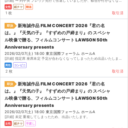
[詳細] 〜 列中央 プレリク先行で当選していましたが、都合が付かなくなってしまったため出品し...
女性
紙チケ
郵送
1 枚
取引済
新海誠作品 FILM CONCERT 2026『君の名
即決
は。』『天気の子』『すずめの戸締まり』の スペシャ
ル映像で贈る、フィルムコンサート LAWSON 50th
Anniversary presents
2026/02/07(土) 18:00 東京国際フォーラム ホールA
[詳細] 指定席 座席未定 予定が合わなくなってしまったため出品いたします。 プレリク先行で当選したチ...
男性
コンビニ
2 枚
取引済
新海誠作品 FILM CONCERT 2026『君の名
即決
は。』『天気の子』『すずめの戸締まり』の スペシャ
ル映像で贈る、フィルムコンサート LAWSON 50th
Anniversary presents
2026/02/07(土) 18:00 東京国際フォーラム ホールA
[詳細] 未定 重複してしまったため、出品いたします。
女性
紙チケ
手渡し