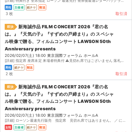
[詳細] 特典付き 全席指定 ローソン 最速先行 発券後最速レターパックライトでお送りいたします。 ...
男性
主催者
紙チケ
郵送
3 枚
取引済
新海誠作品 FILM CONCERT 2026『君の名
即決
は。』『天気の子』『すずめの戸締まり』の スペシャ
ル映像で贈る、フィルムコンサート LAWSON 50th
Anniversary presents
2026/02/07(土) 18:00 東京国際フォーラム ホールA
[詳細] 指定席 座席未定 来場者特典付 ⚠︎︎見切れ席ではございません 落札され次第チケット発券に必要...
男性
紙チケ
郵送
2 枚
取引済
新海誠作品 FILM CONCERT 2026『君の名
即決
は。』『天気の子』『すずめの戸締まり』の スペシャ
ル映像で贈る、フィルムコンサート LAWSON 50th
Anniversary presents
2026/02/07(土) 18:00 東京国際フォーラム ホールA
[詳細] ローソン最速先行販売 指定席 見切れ席ではありません。 ／ にチケット発行し、レターパックプ...
女性
主催者
紙チケ
郵送