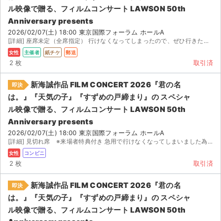
ル映像で贈る、フィルムコンサート LAWSON 50th
Anniversary presents
2026/02/07(土) 18:00 東京国際フォーラム ホールA
[詳細] 座席未定（全席指定） 行けなくなってしまったので、ぜひ行きたい方の手元に渡ってほしいです！ ...
女性
主催者
紙チケ
郵送
2 枚
取引済
新海誠作品 FILM CONCERT 2026『君の名
即決
は。』『天気の子』『すずめの戸締まり』の スペシャ
ル映像で贈る、フィルムコンサート LAWSON 50th
Anniversary presents
2026/02/07(土) 18:00 東京国際フォーラム ホールA
[詳細] 見切れ席 ※来場者特典付き 急用で行けなくなってしまいました為、出品させていただきます。 チ...
女性
コンビニ
2 枚
取引済
新海誠作品 FILM CONCERT 2026『君の名
即決
は。』『天気の子』『すずめの戸締まり』の スペシャ
ル映像で贈る、フィルムコンサート LAWSON 50th