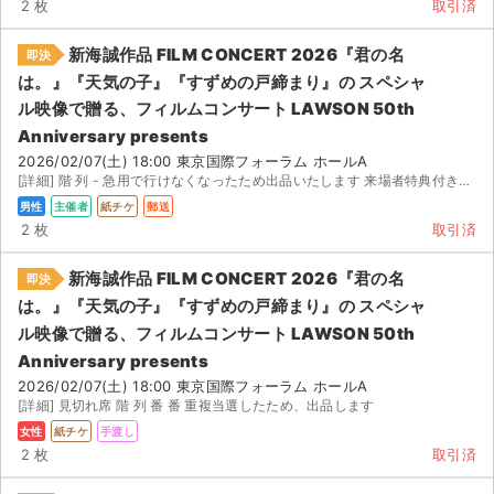
2 枚
取引済
新海誠作品 FILM CONCERT 2026『君の名
即決
は。』『天気の子』『すずめの戸締まり』の スペシャ
ル映像で贈る、フィルムコンサート LAWSON 50th
Anniversary presents
2026/02/07(土) 18:00 東京国際フォーラム ホールA
[詳細] 階 列 - 急用で行けなくなったため出品いたします 来場者特典付きのチケットになって...
男性
主催者
紙チケ
郵送
2 枚
取引済
新海誠作品 FILM CONCERT 2026『君の名
即決
は。』『天気の子』『すずめの戸締まり』の スペシャ
ル映像で贈る、フィルムコンサート LAWSON 50th
Anniversary presents
2026/02/07(土) 18:00 東京国際フォーラム ホールA
[詳細] 見切れ席 階 列 番 番 重複当選したため、出品します
女性
紙チケ
手渡し
2 枚
取引済