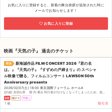
お気に入りに登録すると、新着の舞台挨拶が追加された時に
ライブ・コンサート（海外）
メールでお知らせします！
イベント
お気に入りに登録
スポーツ
演劇・ミュージカル
映画『天気の子』 過去のチケット
ご利用ガイド
新海誠作品 FILM CONCERT 2026『君の名
即決
ご利用ガイド
は。』『天気の子』『すずめの戸締まり』の スペシャ
ル映像で贈る、フィルムコンサート LAWSON 50th
手数料・お支払い方法
Anniversary presents
AIに質問する
2026/02/07(土) 18:00 東京国際フォーラム ホールA
[詳細] 見切れ席 階 列 番台 同行者が行けなくなってしまったため、急遽お譲り先を探しています。...
よくある質問
女性
紙チケ
手渡し
1 枚
取引済
お知らせ