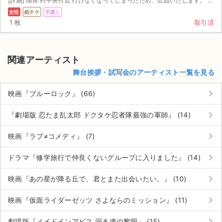
[詳細] 階席 列中央付近 行けなくなってしまったため、出品いたします。 本日 時以降、都内(池...
女性
紙チケ
手渡し
1 枚
取引済
関連アーティスト
舞台挨拶・試写会のアーティスト一覧を見る
keyboard_arrow_right
映画『ブルーロック』 (66)
keyboard_arrow_right
『劇場版 忍たま乱太郎 ドクタケ忍者隊最強の軍師』 (14)
keyboard_arrow_right
映画『ラブ≠コメディ』 (7)
keyboard_arrow_right
ドラマ『修学旅行で仲良くないグループに入りました』 (14)
keyboard_arrow_right
映画『あの星が降る丘で、君とまた出会いたい。』 (10)
keyboard_arrow_right
映画『仮面ライダーゼッツ さよならのミッション』 (11)
keyboard_arrow_right
劇場版『メイドインアビス 深き魂の黎明』 (15)