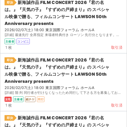
新海誠作品 FILM CONCERT 2026『君の名
即決
は。』『天気の子』『すずめの戸締まり』の スペシャ
ル映像で贈る、フィルムコンサート LAWSON 50th
Anniversary presents
2026/02/07(土) 18:00 東京国際フォーラム ホールA
[詳細] 最速先行 全席指定 来場者特典付き ローソン 先行分となります。見切れ席ではございません。用...
主催者
コンビニ
1 枚
取引済
新海誠作品 FILM CONCERT 2026『君の名
即決
は。』『天気の子』『すずめの戸締まり』の スペシャ
ル映像で贈る、フィルムコンサート LAWSON 50th
Anniversary presents
2026/02/07(土) 18:00 東京国際フォーラム ホールA
[詳細] 階 列 同行者が行けなくなったため同行して下さる方を募集しております。 来場者特典付き
女性
主催者
紙チケ
同行
1 枚
取引済
新海誠作品 FILM CONCERT 2026『君の名
即決
は。』『天気の子』『すずめの戸締まり』の スペシャ