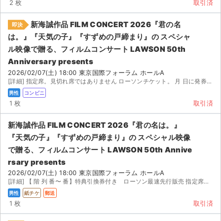
2 枚
取引済
新海誠作品 FILM CONCERT 2026『君の名
即決
は。』『天気の子』『すずめの戸締まり』の スペシャ
ル映像で贈る、フィルムコンサート LAWSON 50th
Anniversary presents
2026/02/07(土) 18:00 東京国際フォーラム ホールA
[詳細] 指定席。見切れ席ではありません ローソンチケット。 月 日に発券に必要な番号をお知らせします。
男性
コンビニ
1 枚
取引済
新海誠作品 FILM CONCERT 2026『君の名は。』
『天気の子』『すずめの戸締まり』の スペシャル映像
で贈る、フィルムコンサート LAWSON 50th Annive
rsary presents
2026/02/07(土) 18:00 東京国際フォーラム ホールA
[詳細] 【 階 列 番〜 番】特典引換券付き ローソン最速先行販売 指定席です。 階 列 ...
男性
紙チケ
郵送
1 枚
取引済