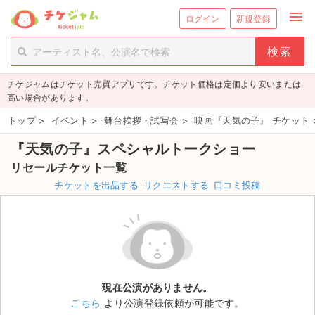
menu
ログイン
新規登録
person_add
exit_to_app
新規会員登録
ログイン
チケジャムはチケット売買アプリです。チケット価格は定価より安いまたは
チケットを探す
高い場合があります。
新着チケット
トップ
>
イベント
>
舞台挨拶・試写会
>
映画『天気の子』 チケット
『天気の子』スペシャルトークショー
値下げしたチケット
リセールチケット一覧
都道府県からチケットを探す
チケットを出品する
リクエストする
口コミ投稿
もうすぐ開催のチケット
チケットのリクエスト一覧
取扱チケット
現在公演がありません。
こちら
より公演登録依頼が可能です。
ライブ・コンサート（国内）