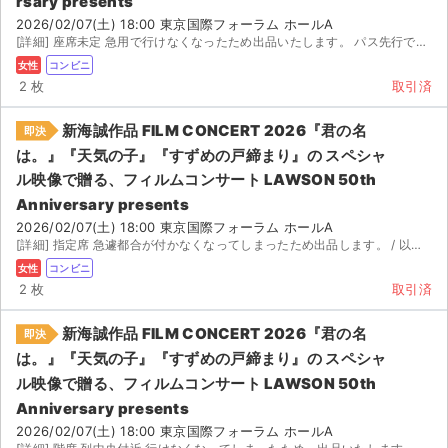
rsary presents
2026/02/07(土) 18:00 東京国際フォーラム ホールA
[詳細] 座席未定 急用で行けなくなったため出品いたします。 パス先行でとったチケットです。来...
女性
コンビニ
2 枚
取引済
新海誠作品 FILM CONCERT 2026『君の名
即決
は。』『天気の子』『すずめの戸締まり』の スペシャ
ル映像で贈る、フィルムコンサート LAWSON 50th
Anniversary presents
2026/02/07(土) 18:00 東京国際フォーラム ホールA
[詳細] 指定席 急遽都合が付かなくなってしまったため出品します。 / 以降、発券に必要な番号をご...
女性
コンビニ
2 枚
取引済
新海誠作品 FILM CONCERT 2026『君の名
即決
は。』『天気の子』『すずめの戸締まり』の スペシャ
ル映像で贈る、フィルムコンサート LAWSON 50th
Anniversary presents
2026/02/07(土) 18:00 東京国際フォーラム ホールA