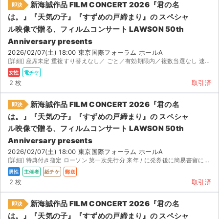
新海誠作品 FILM CONCERT 2026『君の名
即決
は。』『天気の子』『すずめの戸締まり』の スペシャ
ル映像で贈る、フィルムコンサート LAWSON 50th
Anniversary presents
2026/02/07(土) 18:00 東京国際フォーラム ホールA
[詳細] 座席未定 重複すり替えなし／ ごと／有効期限内／複数当選なし 速やかにログアウト、受け取り評...
女性
電チケ
2 枚
取引済
新海誠作品 FILM CONCERT 2026『君の名
即決
は。』『天気の子』『すずめの戸締まり』の スペシャ
ル映像で贈る、フィルムコンサート LAWSON 50th
Anniversary presents
2026/02/07(土) 18:00 東京国際フォーラム ホールA
[詳細] 特典付き指定 ローソン 第一次先行分 来年 / に発券後に簡易書留にて発送予定です
男性
主催者
紙チケ
郵送
サイト情報
2 枚
取引済
チケットジャム運営会社
新海誠作品 FILM CONCERT 2026『君の名
即決
は。』『天気の子』『すずめの戸締まり』の スペシャ