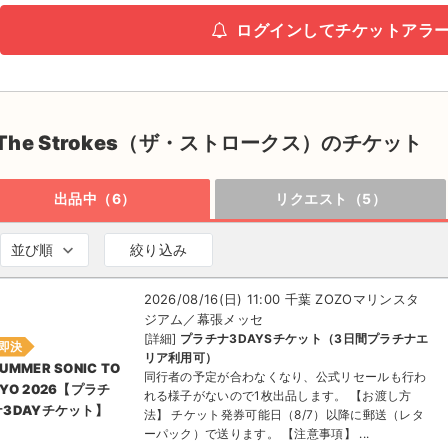
ログインしてチケットアラ
The Strokes（ザ・ストロークス）のチケット
出品中（6）
リクエスト（5）
並び順
絞り込み
2026/08/16(日) 11:00 千葉 ZOZOマリンスタ
ジアム／幕張メッセ
[詳細]
プラチナ3DAYSチケット（3日間プラチナエ
即決
リア利用可）
UMMER SONIC TO
同行者の予定が合わなくなり、公式リセールも行わ
KYO 2026【プラチ
れる様子がないので1枚出品します。 【お渡し方
ナ3DAYチケット】
法】 チケット発券可能日（8/7）以降に郵送（レタ
ーパック）で送ります。 【注意事項】 ...