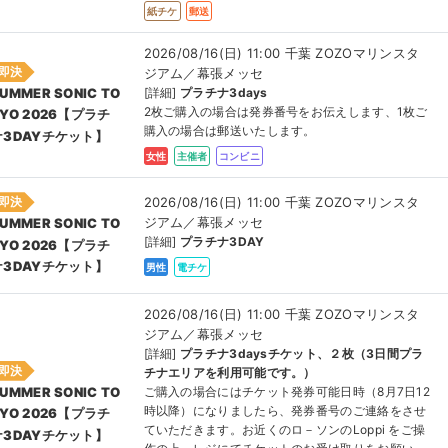
紙チケ
郵送
2026/08/16(日) 11:00 千葉 ZOZOマリンスタ
即決
ジアム／幕張メッセ
[詳細]
プラチナ3days
UMMER SONIC TO
2枚ご購入の場合は発券番号をお伝えします、1枚ご
KYO 2026【プラチ
購入の場合は郵送いたします。
ナ3DAYチケット】
女性
主催者
コンビニ
2026/08/16(日) 11:00 千葉 ZOZOマリンスタ
即決
ジアム／幕張メッセ
UMMER SONIC TO
[詳細]
プラチナ3DAY
KYO 2026【プラチ
ナ3DAYチケット】
男性
電チケ
2026/08/16(日) 11:00 千葉 ZOZOマリンスタ
ジアム／幕張メッセ
[詳細]
プラチナ3daysチケット、２枚（3日間プラ
即決
チナエリアを利用可能です。）
ご購入の場合にはチケット発券可能日時（8月7日12
UMMER SONIC TO
時以降）になりましたら、発券番号のご連絡をさせ
KYO 2026【プラチ
ていただきます。お近くのロ－ソンのLoppi をご操
ナ3DAYチケット】