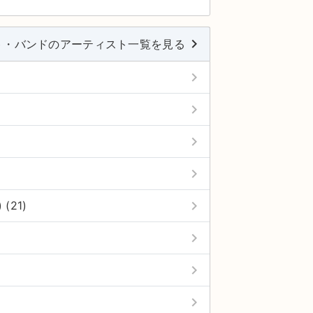
keyboard_arrow_right
ト・バンドのアーティスト一覧を見る
keyboard_arrow_right
keyboard_arrow_right
keyboard_arrow_right
keyboard_arrow_right
keyboard_arrow_right
(21)
keyboard_arrow_right
keyboard_arrow_right
keyboard_arrow_right