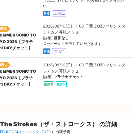
作の上、レジにてチケットのお受け取りをお願い
い...
男性
コンビニ
2026/08/16(日) 11:00 千葉 ZOZOマリンスタ
即決
ジアム／幕張メッセ
UMMER SONIC TO
[詳細]
整番なし
KYO 2026【プラチ
ロッピーから発券していただきます。
ナ3DAYチケット】
男性
コンビニ
2026/08/16(日) 11:00 千葉 ZOZOマリンスタ
即決
ジアム／幕張メッセ
UMMER SONIC TO
[詳細]
プラチナチケット
KYO 2026【プラチ
ナ3DAYチケット】
主催者
電チケ
The Strokes（ザ・ストロークス） の詳細
FUJI ROCK(フジロック) 2020
に出演予定！