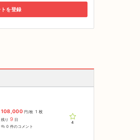
ートを登録
108,000
1 枚
円/枚
9
残り
日
4
0 件のコメント