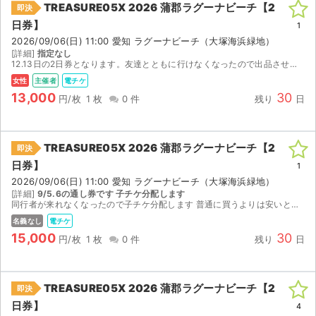
TREASURE05X 2026 蒲郡ラグーナビーチ【2
即決
日券】
ライブ・コンサート（海外）
1
2026/09/06(日) 11:00 愛知 ラグーナビーチ（大塚海浜緑地）
[詳細]
指定なし
イベント
12.13日の2日券となります。友達とともに行けなくなったので出品させていただきます。親チケは分配難しいと思われますので子チケの分配となります。よろしくお願いいたします。
女性
主催者
電チケ
スポーツ
13,000
30
円/枚
1 枚
0 件
残り
日
演劇・ミュージカル
TREASURE05X 2026 蒲郡ラグーナビーチ【2
即決
ご利用ガイド
日券】
1
2026/09/06(日) 11:00 愛知 ラグーナビーチ（大塚海浜緑地）
ご利用ガイド
[詳細]
9/5.6の通し券です 子チケ分配します
同行者が来れなくなったので子チケ分配します 普通に買うよりは安いと思います
手数料・お支払い方法
名義なし
電チケ
15,000
30
円/枚
1 枚
0 件
残り
日
AIに質問する
よくある質問
TREASURE05X 2026 蒲郡ラグーナビーチ【2
即決
日券】
4
お知らせ