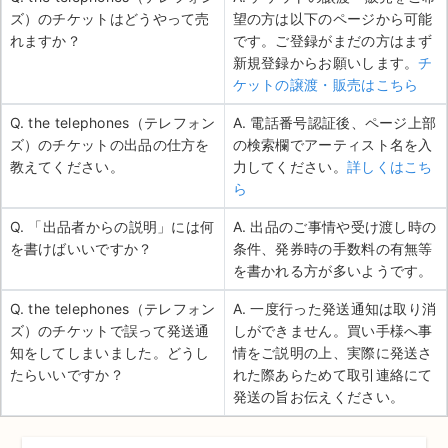
ズ）のチケットはどうやって売
望の方は以下のページから可能
れますか？
です。ご登録がまだの方はまず
新規登録からお願いします。
チ
ケットの譲渡・販売はこちら
Q. the telephones（テレフォン
A. 電話番号認証後、ページ上部
ズ）のチケットの出品の仕方を
の検索欄でアーティスト名を入
教えてください。
力してください。
詳しくはこち
ら
Q. 「出品者からの説明」には何
A. 出品のご事情や受け渡し時の
を書けばいいですか？
条件、発券時の手数料の有無等
を書かれる方が多いようです。
Q. the telephones（テレフォン
A. 一度行った発送通知は取り消
ズ）のチケットで誤って発送通
しができません。買い手様へ事
知をしてしまいました。どうし
情をご説明の上、実際に発送さ
たらいいですか？
れた際あらためて取引連絡にて
発送の旨お伝えください。