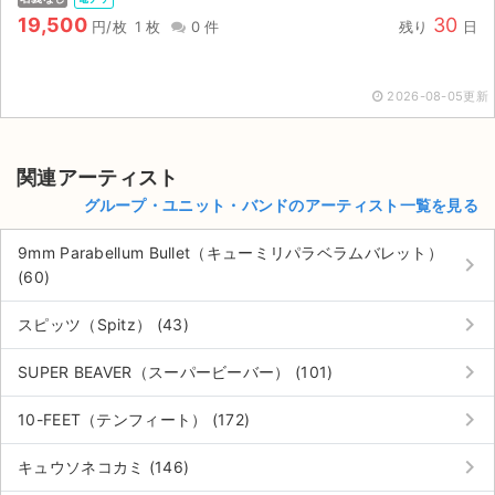
チケットジャム利用規約
19,500
30
円/枚
1 枚
0 件
残り
日
プライバシーポリシー
2026-08-05更新
特定商取引法に基づく表記
公演登録依頼
関連アーティスト
不正転売禁止法について
グループ・ユニット・バンドのアーティスト一覧を見る
チケットジャムの取り組み
9mm Parabellum Bullet（キューミリパラベラムバレット）
keyboard_arrow_right
(60)
音楽情報
keyboard_arrow_right
スピッツ（Spitz） (43)
keyboard_arrow_right
SUPER BEAVER（スーパービーバー） (101)
keyboard_arrow_right
10-FEET（テンフィート） (172)
keyboard_arrow_right
キュウソネコカミ (146)