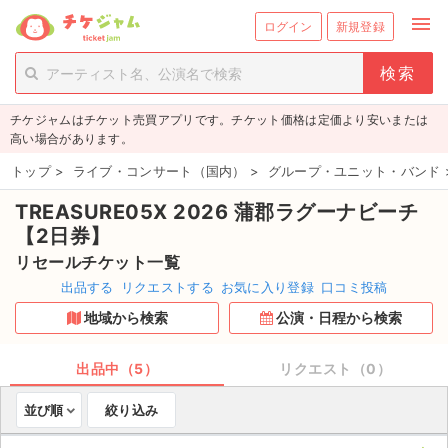
menu
ログイン
新規登録
person_add
exit_to_app
新規会員登録
ログイン
チケジャムはチケット売買アプリです。チケット価格は定価より安いまたは
チケットを探す
高い場合があります。
新着チケット
トップ
>
ライブ・コンサート（国内）
>
グループ・ユニット・バンド
TREASURE05X 2026 蒲郡ラグーナビーチ
値下げしたチケット
【2日券】
都道府県からチケットを探す
リセールチケット一覧
出品する
リクエストする
お気に入り登録
口コミ投稿
もうすぐ開催のチケット
地域から検索
公演・日程から検索
チケットのリクエスト一覧
出品中（5）
リクエスト（0）
取扱チケット
並び順
絞り込み
ライブ・コンサート（国内）