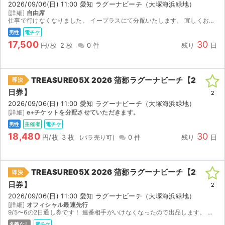
2026/09/06(日) 11:00 愛知 ラグーナビーチ（大塚海浜緑地）
[詳細]
自由席
仕事で行けなくなりました。 イープラスにて分配いたします。 宜しくお願い致します。
男性
電チケ
17,500
30
円/枚
2 枚
0 件
残り
日
TREASURE05X 2026 蒲郡ラグーナビーチ【2
即決
日券】
2
2026/09/06(日) 11:00 愛知 ラグーナビーチ（大塚海浜緑地）
[詳細]
e+チケットを分配させていただきます。
男性
主催者
電チケ
18,480
30
円/枚
3 枚
0 件
残り
日
TREASURE05X 2026 蒲郡ラグーナビーチ【2
即決
サイト情報
日券】
2
2026/09/06(日) 11:00 愛知 ラグーナビーチ（大塚海浜緑地）
[詳細]
オフィシャル最速先行
チケットジャム運営会社
9/5〜6の2日通し券です！ 連番相手がいけなくなったので出品します。 オフィシャル最速先行のチケットです
名義なし
電チケ