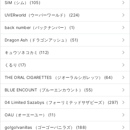
keyboard_arrow_right
SiM（シム） (105)
keyboard_arrow_right
UVERworld（ウーバーワールド） (224)
keyboard_arrow_right
back number（バックナンバー） (1)
keyboard_arrow_right
Dragon Ash（ドラゴンアッシュ） (51)
keyboard_arrow_right
キュウソネコカミ (112)
keyboard_arrow_right
くるり (17)
keyboard_arrow_right
THE ORAL CIGARETTES （ジオーラルシガレッツ） (64)
keyboard_arrow_right
BLUE ENCOUNT（ブルーエンカウント） (55)
keyboard_arrow_right
04 Limited Sazabys（フォーリミテッドサザビーズ） (297)
サイト情報
keyboard_arrow_right
OAU（オーエーユー） (11)
チケットジャム運営会社
keyboard_arrow_right
go!go!vanillas （ゴーゴーバニラズ） (188)