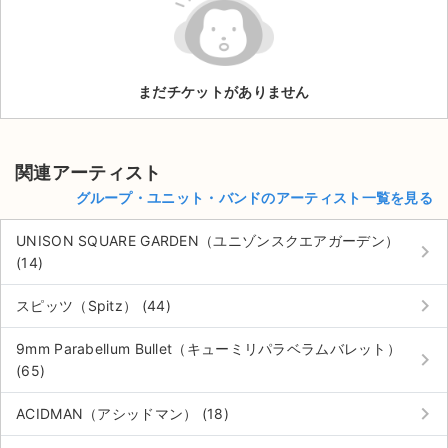
ライブ・コンサート（海外）
イベント
まだチケットがありません
スポーツ
演劇・ミュージカル
関連アーティスト
グループ・ユニット・バンドのアーティスト一覧を見る
ご利用ガイド
UNISON SQUARE GARDEN（ユニゾンスクエアガーデン）
keyboard_arrow_right
(14)
ご利用ガイド
keyboard_arrow_right
スピッツ（Spitz） (44)
手数料・お支払い方法
9mm Parabellum Bullet（キューミリパラベラムバレット）
AIに質問する
keyboard_arrow_right
(65)
よくある質問
keyboard_arrow_right
ACIDMAN（アシッドマン） (18)
お知らせ