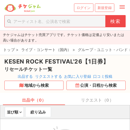
menu
ログイン
新規登録
person_add
exit_to_app
新規会員登録
ログイン
チケジャムはチケット売買アプリです。チケット価格は定価より安いまたは
チケットを探す
高い場合があります。
新着チケット
トップ
>
ライブ・コンサート（国内）
>
グループ・ユニット・バンド
KESEN ROCK FESTIVAL'26【1日券】
値下げしたチケット
リセールチケット一覧
都道府県からチケットを探す
出品する
リクエストする
お気に入り登録
口コミ投稿
地域から検索
公演・日程から検索
もうすぐ開催のチケット
チケットのリクエスト一覧
出品中（0）
リクエスト（0）
並び順
絞り込み
取扱チケット
ライブ・コンサート（国内）