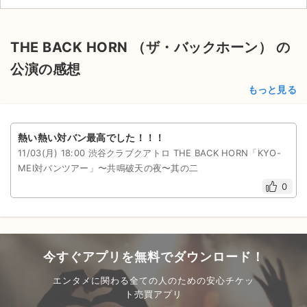
チケットジャム利用規約
プライバシーポリシー
THE BACK HORN （ザ・バックホーン） の
特定商取引法に基づく表記
公演の感想
もっと見る
公演登録依頼
不正転売禁止法について
熱い熱い対バン最高でした！！！
チケットジャムの取り組み
11/03(月) 18:00 渋谷クラブクアトロ THE BACK HORN「KYO-
MEI対バンツアー」〜共鳴破天の夜〜其の⼆
音楽情報
0
今すぐアプリを無料でダウンロード！
エンタメに関わる全ての人のための安心チケッ
ト売買アプリ