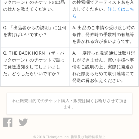
ックホーン）のチケットの出品
の検索欄でアーティスト名を入
の仕方を教えてください。
力してください。
詳しくはこち
ら
Q. 「出品者からの説明」には何
A. 出品のご事情や受け渡し時の
を書けばいいですか？
条件、発券時の手数料の有無等
を書かれる方が多いようです。
Q. THE BACK HORN （ザ・バ
A. 一度行った発送通知は取り消
ックホーン）のチケットで誤っ
しができません。買い手様へ事
て発送通知をしてしまいまし
情をご説明の上、実際に発送さ
た。どうしたらいいですか？
れた際あらためて取引連絡にて
発送の旨お伝えください。
不正転売目的でのチケット購入・販売は固くお断りさせて頂き
ます。
©2018 Ticketjam Inc. 複製及び無断転載禁止