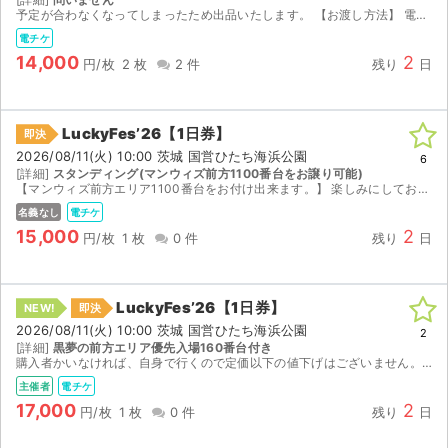
チケットジャム利用規約
予定が合わなくなってしまったため出品いたします。 【お渡し方法】 電子チケット（チケットぴあ／イープラス）にて分配いたします。 分配可能になり次第、取引連絡にてURLをお送りします。 ...
電チケ
プライバシーポリシー
14,000
2
円/枚
2 枚
2 件
残り
日
特定商取引法に基づく表記
LuckyFes’26【1日券】
公演登録依頼
即決
2026/08/11(火) 10:00 茨城 国営ひたち海浜公園
6
[詳細]
スタンディング(マンウィズ前方1100番台をお譲り可能)
不正転売禁止法について
【マンウィズ前方エリア1100番台をお付け出来ます。】 楽しみにしておりましたが、身内の問題で行けなくなり出品いたします。 ローチケで購入しました。ローチケアプリでのお譲りになります。(前方エ...
名義なし
電チケ
チケットジャムの取り組み
15,000
2
円/枚
1 枚
0 件
残り
日
音楽情報
LuckyFes’26【1日券】
NEW!
即決
2026/08/11(火) 10:00 茨城 国営ひたち海浜公園
2
[詳細]
黒夢の前方エリア優先入場160番台付き
購入者かいなければ、自身で行くので定価以下の値下げはございません。 イープラスのスマチケで分配いたします。 前方エリア優先入場券はラッキーフェスのアプリに分配いたします
主催者
電チケ
17,000
2
円/枚
1 枚
0 件
残り
日