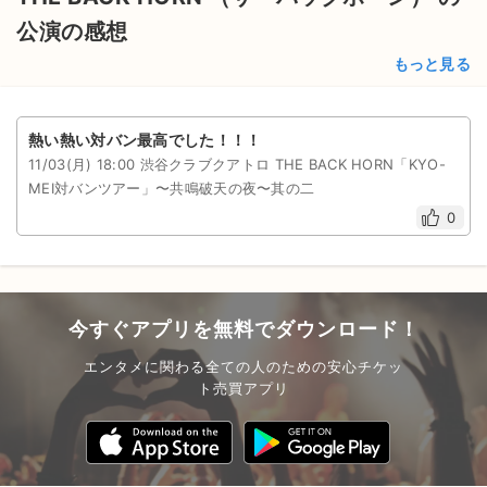
公演の感想
もっと見る
熱い熱い対バン最高でした！！！
11/03(月) 18:00 渋谷クラブクアトロ THE BACK HORN「KYO-
MEI対バンツアー」〜共鳴破天の夜〜其の⼆
0
今すぐアプリを無料でダウンロード！
エンタメに関わる全ての人のための安心チケッ
ト売買アプリ