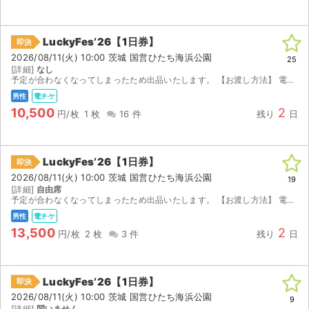
LuckyFes’26【1日券】
即決
2026/08/11(火) 10:00 茨城 国営ひたち海浜公園
25
[詳細]
なし
予定が合わなくなってしまったため出品いたします。 【お渡し方法】 電子チケット（MOALA）にて分配いたします。 分配可能になり次第、取引連絡にてURLをお送りします。 【注意事項】 公演...
男性
電チケ
10,500
2
円/枚
1 枚
16 件
残り
日
LuckyFes’26【1日券】
即決
2026/08/11(火) 10:00 茨城 国営ひたち海浜公園
19
[詳細]
自由席
予定が合わなくなってしまったため出品いたします。 【お渡し方法】 電子チケット（チケットぴあ／イープラス）にて分配いたします。 分配可能になり次第、取引連絡にてURLをお送りします。 ...
男性
電チケ
13,500
2
円/枚
2 枚
3 件
残り
日
サイト情報
LuckyFes’26【1日券】
即決
チケットジャム運営会社
2026/08/11(火) 10:00 茨城 国営ひたち海浜公園
9
[詳細]
問いません