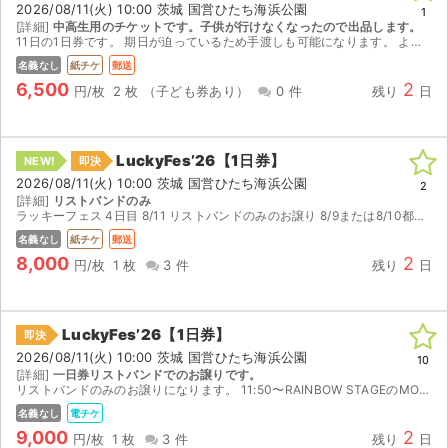
2026/08/11(火) 10:00 茨城 国営ひたち海浜公園
1
[詳細]
中高生用のチケットです。子供が行けなくなったので出品します。
ライブ・コンサート（海外）
11日の1日券です。 期日が迫っているため手渡しも可能になります。 よろしくお願いします。
名義なし
紙チケ
郵送
イベント
6,500
2
円/枚
2 枚
（子ども券あり）
0 件
残り
日
スポーツ
LuckyFes’26【1日券】
NEW!
即決
演劇・ミュージカル
2026/08/11(火) 10:00 茨城 国営ひたち海浜公園
2
[詳細]
リストバンドのみ
ラッキーフェス 4日目 8/11 リストバンドのみのお譲り 8/9または8/10都内ロッカーまたは手渡し対応可能な方
ご利用ガイド
名義なし
紙チケ
郵送
8,000
2
ご利用ガイド
円/枚
1 枚
3 件
残り
日
手数料・お支払い方法
LuckyFes’26【1日券】
即決
AIに質問する
2026/08/11(火) 10:00 茨城 国営ひたち海浜公園
10
[詳細]
一日券リストバンドでのお譲りです。
リストバンドのみのお譲りになります。 11:50〜RAINBOW STAGEのMONKEY MAJIKが終わり次第メインエントランス付近にてお渡しします。 駐車券は付きません。 速やかに出口に向...
よくある質問
名義なし
電チケ
9,000
2
お知らせ
円/枚
1 枚
3 件
残り
日