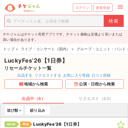
menu
ログイン
新規登録
person_add
exit_to_app
新規会員登録
ログイン
チケジャムはチケット売買アプリです。チケット価格は定価より安いまたは
チケットを探す
高い場合があります。
新着チケット
トップ
>
ライブ・コンサート（国内）
>
グループ・ユニット・バンド
LuckyFes’26【1日券】
値下げしたチケット
リセールチケット一覧
都道府県からチケットを探す
出品する
リクエストする
お気に入り登録
口コミ投稿
地域から検索
公演・日程から検索
もうすぐ開催のチケット
チケットのリクエスト一覧
出品中（8）
リクエスト（23）
並び順
絞り込み
取扱チケット
LuckyFes’26【1日券】
NEW!
即決
ライブ・コンサート（国内）