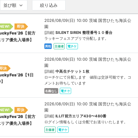
並び順
絞り込み
2026/08/09(日) 10:00 茨城 国営ひたち海浜公
園
NEW!
即決
[詳細]
SILENT SIREN 整理番号１０番台
uckyFes’26【前方
ラッキーフェスアプリで分配します。
エリア優先入場券】
男性
主催者
電チケ
2026/08/09(日) 10:00 茨城 国営ひたち海浜公
園
即決
[詳細]
中高生チケット１枚
uckyFes’26【1日
ローチケにて分配します 値段は交渉可能です。コ
券】
メントお待ちしています
名義なし
電チケ
2026/08/09(日) 10:00 茨城 国営ひたち海浜公
園
NEW!
即決
[詳細]
ILLIT前方エリア430〜480番
uckyFes’26【前方
ログイン情報もしくは分配でお送りいたします。
エリア優先入場券】
主催者
電チケ