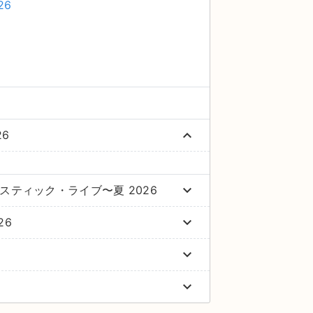
26
keyboard_arrow_up
26
keyboard_arrow_down
のオケミスティック・ライブ〜夏 2026
keyboard_arrow_down
26
keyboard_arrow_down
keyboard_arrow_down