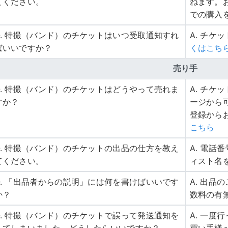
てください。
ねます。
での購入
Q. 特撮（バンド）のチケットはいつ受取通知すれ
A. チケ
ばいいですか？
くはこち
売り手
Q. 特撮（バンド）のチケットはどうやって売れま
A. チ
すか？
ージから
登録から
こちら
Q. 特撮（バンド）のチケットの出品の仕方を教え
A. 電
てください。
ィスト名
Q. 「出品者からの説明」には何を書けばいいです
A. 出
か？
数料の有
Q. 特撮（バンド）のチケットで誤って発送通知を
A. 一
してしまいました。どうしたらいいですか？
買い手様