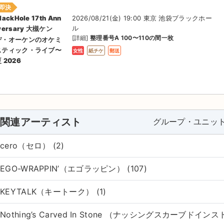
即決
2026/08/21(金) 19:00 東京 池袋ブラックホー
lackHole 17th Ann
ル
versary 大槻ケン
[詳細]
整理番号A 100〜110の間一枚
ヂ・オーケンのオケミ
スティック・ライブ〜
女性
紙チケ
郵送
 2026
関連アーティスト
グループ・ユニッ
cero（セロ） (2)
EGO-WRAPPIN’（エゴラッピン） (107)
KEYTALK（キートーク） (1)
Nothing’s Carved In Stone （ナッシングスカーブドインス