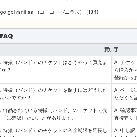
go!go!vanillas （ゴーゴーバニラズ） (184)
FAQ
買い手
Q. 特撮（バンド）のチケットはどうやって買えま
A. チ
すか？
ら購入が
登録から
Q. 特撮（バンド）のチケットを探すにはどうした
A. ペ
らいいですか？
ただくと
Q. 出品されている特撮（バンド）のチケットで売
A. 確
り手に確認したいことがあります。
直接売り
Q. 特撮（バンド）のチケットの入金期限を延長し
A. 申