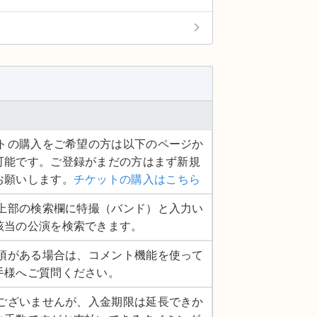
keyboard_arrow_right
ケットの購入をご希望の方は以下のページか
可能です。ご登録がまだの方はまず新規
お願いします。
チケットの購入はこちら
ージ上部の検索欄に特撮（バンド）と入力い
該当の公演を検索できます。
認事項がある場合は、コメント機能を使って
手様へご質問ください。
し訳ございませんが、入金期限は延長できか