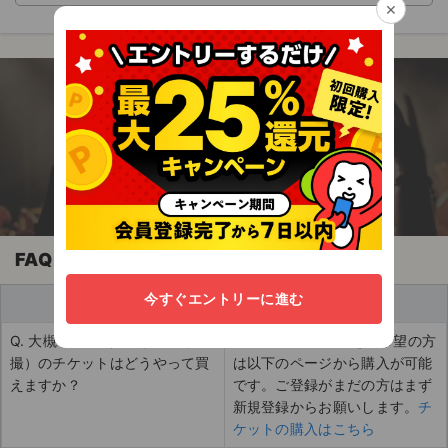
×
今すぐアプリを無料でダウンロード！
エンタメに関わる全ての人のための安心チケッ
ト売買アプリ
FAQ
今すぐエントリーに進む
買い手
Q. 大槻ケンヂ（筋肉少女帯／特
A. チケットの購入をご希望の方
撮）のチケットはどうやって買
は以下のページから購入が可能
えますか？
です。ご登録がまだの方はまず
新規登録からお願いします。
チ
ケットの購入はこちら