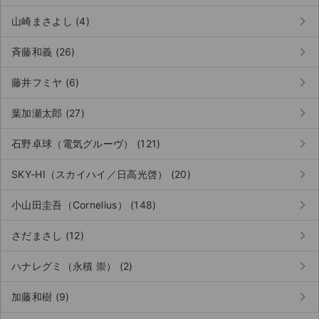
keyboard_arrow_right
山崎まさよし (4)
keyboard_arrow_right
斉藤和義 (26)
keyboard_arrow_right
藤井フミヤ (6)
keyboard_arrow_right
葉加瀬太郎 (27)
keyboard_arrow_right
石野卓球（電気グルーヴ） (121)
keyboard_arrow_right
SKY-HI（スカイハイ／日高光啓） (20)
keyboard_arrow_right
小山田圭吾（Cornelius） (148)
keyboard_arrow_right
さだまさし (12)
サイト情報
keyboard_arrow_right
ハナレグミ（永積 崇） (2)
チケットジャム運営会社
keyboard_arrow_right
加藤和樹 (9)