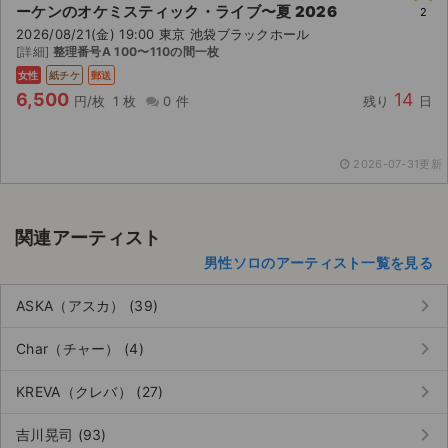
ーケンのオケミスティック・ライブ〜夏 2026
2
2026/08/21(金) 19:00 東京 池袋ブラックホール
ライブ・コンサート（海外）
[詳細]
整理番号A 100〜110の間一枚
女性
紙チケ
郵送
イベント
6,500
14
円/枚
1 枚
0 件
残り
日
スポーツ
演劇・ミュージカル
2026-07-31更新
ご利用ガイド
関連アーティスト
男性ソロのアーティスト一覧を見る
ご利用ガイド
keyboard_arrow_right
ASKA（アスカ） (39)
手数料・お支払い方法
keyboard_arrow_right
Char（チャー） (4)
AIに質問する
keyboard_arrow_right
KREVA（クレバ） (27)
よくある質問
keyboard_arrow_right
吉川晃司 (93)
お知らせ