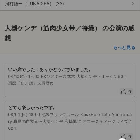
チケットジャム利用規約
keyboard_arrow_right
河村隆一（LUNA SEA） (33)
プライバシーポリシー
大槻ケンヂ（筋肉少女帯／特撮） の公演の感
特定商取引法に基づく表記
想
公演登録依頼
もっと見る
不正転売禁止法について
チケットジャムの取り組み
いい席でした！ありがとうございました。
04/10(金) 19:00 EXシアター六本木 大槻ケンヂ・オーケン60！
音楽情報
還暦「幻と想」大還暦祭
0
とても楽しかったです。
08/04(日) 18:00 池袋ブラックホール BlackHole 15th Anniversa
ry 真夏の白髪鬼〜大槻ケンヂ 和嶋慎治 アコースティックライブ2
024
0