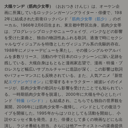
大槻ケンヂ（筋肉少女帯）
（おおつき けんじ）は、オーケン企
画に所属しているロックシンガーソングライター・俳優で、198
2年に結成された前衛ロックバンド「
筋肉少女帯（筋少）
」のボ
ーカル。1966年2月6日生まれ、東京都中野区出身。筋肉少女帯
は、プログレッシブロックやニューウェイヴ、パンクなどの影響
を受けた楽曲と、独自の物語性あふれる歌詞、過激で時にセクシ
ャルなヴィジュアルを特徴としたヴィジュアル系の先駆的存在。
1988年にメジャーデビューを果たし、その後シングルやアルバ
ムを多数リリース、活動の中で日本のロックシーンに深い足跡を
残している。大槻自身はもともと漫画家志望で、漫画・特撮・プ
ロレスなど幅広いサブカルチャーに造詣が深く、この影響は歌詞
やパフォーマンスにも反映されている。また、人気アニメ『新世
紀
エヴァンゲリオン
』に登場するキャラクター・綾波レイのイメ
ージが、筋肉少女帯の歌詞から影響を受けたことでも知られてい
る。一時期筋肉少女帯を脱退し、2000年に大槻を中心としたバ
ンド「
特撮（バンド）
」も結成され、こちらでも独自の世界観を
展開。2006年には筋肉少女帯へ復帰し、バンドとしての復活ラ
イブを開催した。1995年からはソロとしても活動を開始し、小
説やエッセイ集を発売。また、俳優として多くの映画などにも出
演し、ラジオ番組も担当。さらには他アーティストへの楽曲提供