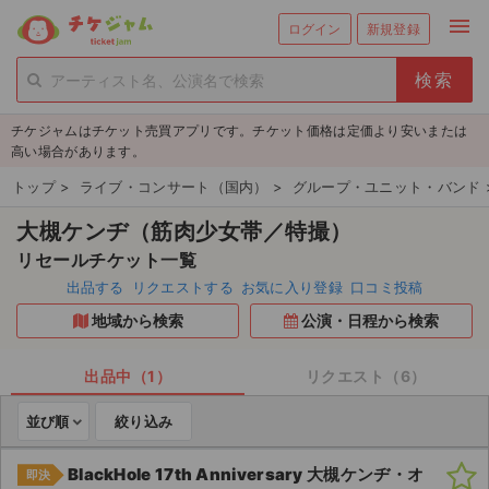
menu
ログイン
新規登録
person_add
exit_to_app
新規会員登録
ログイン
チケジャムはチケット売買アプリです。チケット価格は定価より安いまたは
チケットを探す
高い場合があります。
新着チケット
トップ
>
ライブ・コンサート（国内）
>
グループ・ユニット・バンド
大槻ケンヂ（筋肉少女帯／特撮）
値下げしたチケット
リセールチケット一覧
都道府県からチケットを探す
出品する
リクエストする
お気に入り登録
口コミ投稿
地域から検索
公演・日程から検索
もうすぐ開催のチケット
チケットのリクエスト一覧
出品中（1）
リクエスト（6）
並び順
絞り込み
取扱チケット
BlackHole 17th Anniversary 大槻ケンヂ・オ
即決
ライブ・コンサート（国内）