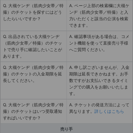
Q. 大槻ケンヂ（筋肉少女帯／特
A. ページ上部の検索欄に大槻ケ
撮）のチケットを探すにはどう
ンヂ（筋肉少女帯／特撮）と入
したらいいですか？
力いただくと該当の公演を検索
できます。
Q. 出品されている大槻ケンヂ
A. 確認事項がある場合は、コメ
（筋肉少女帯／特撮）のチケッ
ント機能を使って直接売り手様
トで売り手に確認したいことが
へご質問ください。
あります。
Q. 大槻ケンヂ（筋肉少女帯／特
A. 申し訳ございませんが、入金
撮）のチケットの入金期限を延
期限は延長できかねます。お手
長してください。
数ですがお支払いできるタイミ
ングでの購入をお願いいたしま
す。
Q. 大槻ケンヂ（筋肉少女帯／特
A. チケットの発送方法によって
撮）のチケットはいつ受取通知
異なります。
詳しくはこちら
すればいいですか？
売り手