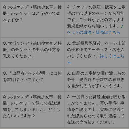
Q. 大槻ケンヂ（筋肉少女帯／特
A. チケットの譲渡・販売をご希
撮）のチケットはどうやって売
望の方は以下のページから可能
れますか？
です。ご登録がまだの方はまず
新規登録からお願いします。
チ
ケットの譲渡・販売はこちら
Q. 大槻ケンヂ（筋肉少女帯／特
A. 電話番号認証後、ページ上部
撮）のチケットの出品の仕方を
の検索欄でアーティスト名を入
教えてください。
力してください。
詳しくはこち
ら
Q. 「出品者からの説明」には何
A. 出品のご事情や受け渡し時の
を書けばいいですか？
条件、発券時の手数料の有無等
を書かれる方が多いようです。
Q. 大槻ケンヂ（筋肉少女帯／特
A. 一度行った発送通知は取り消
撮）のチケットで誤って発送通
しができません。買い手様へ事
知をしてしまいました。どうし
情をご説明の上、実際に発送さ
たらいいですか？
れた際あらためて取引連絡にて
発送の旨お伝えください。