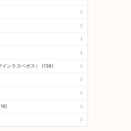
keyboard_arrow_right
keyboard_arrow_right
keyboard_arrow_right
keyboard_arrow_right
keyboard_arrow_right
ジングインラスベガス） (138)
keyboard_arrow_right
keyboard_arrow_right
keyboard_arrow_right
16)
keyboard_arrow_right