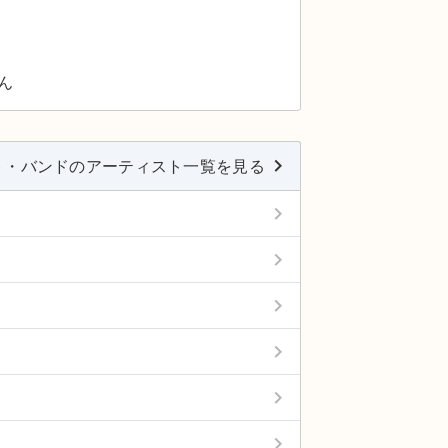
ん
keyboard_arrow_right
ト・バンドのアーティスト一覧を見る
keyboard_arrow_right
keyboard_arrow_right
keyboard_arrow_right
keyboard_arrow_right
keyboard_arrow_right
keyboard_arrow_right