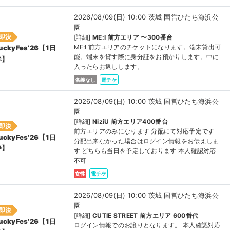
2026/08/09(日) 10:00 茨城 国営ひたち海浜公
園
即決
[詳細]
ME:I 前方エリア 〜300番台
ME:I 前方エリアのチケットになります。端末貸出可
uckyFes’26【1日
能。端末を貸す際に身分証をお預かりします。中に
券】
入ったらお返しします。
名義なし
電チケ
2026/08/09(日) 10:00 茨城 国営ひたち海浜公
園
[詳細]
NiziU 前方エリア400番台
即決
前方エリアのみになります 分配にて対応予定です
uckyFes’26【1日
分配出来なかった場合はログイン情報をお伝えしま
券】
す どちらも当日を予定しております 本人確認対応
不可
女性
電チケ
2026/08/09(日) 10:00 茨城 国営ひたち海浜公
園
即決
[詳細]
CUTIE STREET 前方エリア 600番代
uckyFes’26【1日
ログイン情報でのお譲りとなります。 本人確認対応