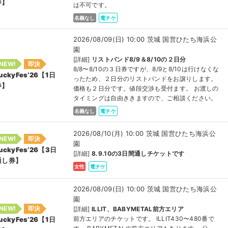
券】
は不可です。
名義なし
電チケ
2026/08/09(日) 10:00 茨城 国営ひたち海浜公
園
[詳細]
リストバンド8/9＆8/10の２日分
NEW!
即決
8/8〜8/10の３日券ですが、8/9と8/10は行けなくな
uckyFes’26【1日
ったため、２日分のリストバンドをお譲りします。
券】
価格も２日分です。値段交渉も受付ます。 お渡しの
タイミングは自由ききますので、ご相談ください。
名義なし
電チケ
2026/08/10(月) 10:00 茨城 国営ひたち海浜公
NEW!
即決
園
uckyFes’26【3日
[詳細]
8.9.10の3日間通しチケットです
通し券】
女性
電チケ
2026/08/09(日) 10:00 茨城 国営ひたち海浜公
園
NEW!
即決
[詳細]
ILLIT、BABYMETAL前方エリア
前方エリアのチケットです。 ILLIT430〜480番で
uckyFes’26【1日