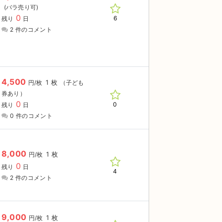
0
6
残り
日
2 件のコメント
4,500
1 枚
円/枚
（子ども
券あり）
0
0
残り
日
0 件のコメント
8,000
1 枚
円/枚
0
残り
日
4
2 件のコメント
9,000
1 枚
円/枚