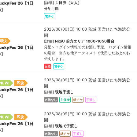
[詳細]
１日券（大人）
uckyFes’26【1日
分配可能
券】
電チケ
2026/08/09(日) 10:00 茨城 国営ひたち海浜公
園
即決
[詳細]
NiziU 前方エリア 1000-1050番台
分配＞ログイン情報でのお渡し予定。 ログイン情報
uckyFes’26【1日
の場合、当方も他アーティストで使用したあとのお
券】
伝えします。
女性
電チケ
2026/08/09(日) 10:00 茨城 国営ひたち海浜公
NEW!
即決
園
uckyFes’26【1日
[詳細]
現地手渡し
券】
名義なし
主催者
紙チケ
手渡し
2026/08/09(日) 10:00 茨城 国営ひたち海浜公
NEW!
即決
園
uckyFes’26【1日
[詳細]
現地で手渡し
券】
名義なし
紙チケ
手渡し