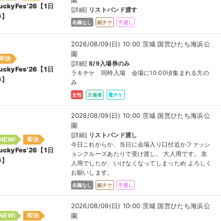
園
uckyFes’26【1日
[詳細]
リストバンド渡す
券】
名義なし
紙チケ
手渡し
2026/08/09(日) 10:00 茨城 国営ひたち海浜公
園
即決
[詳細]
8/9入場券のみ
uckyFes’26【1日
ラキチケ 同時入場 会場に10:00頃集まれる方の
券】
み
女性
主催者
電チケ
2026/08/09(日) 10:00 茨城 国営ひたち海浜公
園
[詳細]
リストバンド渡し
NEW!
即決
今日これからか、当日に会場入り口付近かファッシ
uckyFes’26【1日
ョンクルーズあたりで受け渡し。 大人用です。 友
券】
人用でしたが、いけなくなってしまっため よろしく
お願いします。
名義なし
紙チケ
手渡し
2026/08/09(日) 10:00 茨城 国営ひたち海浜公
園
NEW!
即決