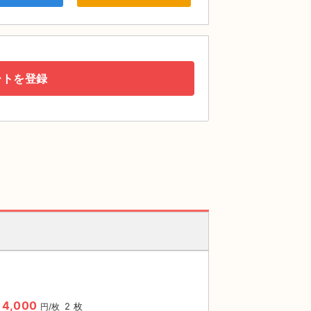
ートを登録
4,000
2 枚
円/枚