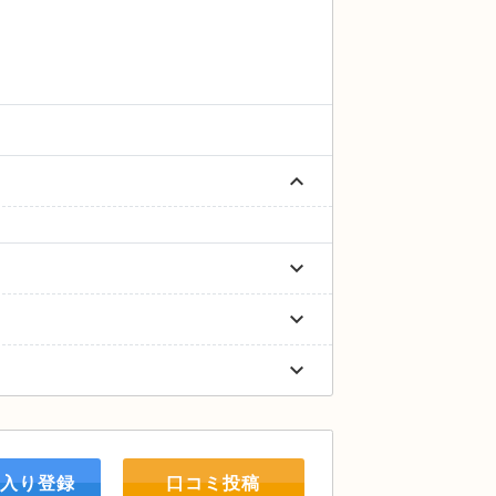
keyboard_arrow_up
keyboard_arrow_down
keyboard_arrow_down
keyboard_arrow_down
入り登録
口コミ投稿