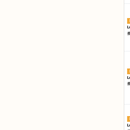
L
L
L