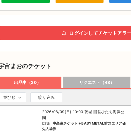
ログインしてチケットアラ
宇宙まおのチケット
出品中（20）
リクエスト（48）
並び順
絞り込み
2026/08/09(日) 10:00 茨城 国営ひたち海浜公
園
[詳細]
中高生チケット＋BABYMETAL前方エリア優
先入場券