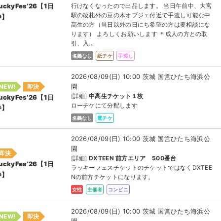
行けなくなったので出品します。 当日午前中、大宮
uckyFes’26【1日
駅の改札外の豆の木オブジェ付近で手渡し可能な中
券】
高生の方（当日以外の日にち希望の方は要相談にな
ります） よろしくお願いします ＊成人の方との取
引、入...
名義なし
紙チケ
手渡し
2026/08/09(日) 10:00 茨城 国営ひたち海浜公
園
NEW!
即決
[詳細]
中高生チケット１枚
uckyFes’26【1日
ローチケにて分配します
券】
名義なし
電チケ
2026/08/09(日) 10:00 茨城 国営ひたち海浜公
園
即決
[詳細]
DXTEEN 前方エリア 500番台
uckyFes’26【1日
ラッキーフェスチケットのチケットではなくDXTEE
券】
Nの前方チケットになります。
女性
主催者
コンビニ
2026/08/09(日) 10:00 茨城 国営ひたち海浜公
NEW!
即決