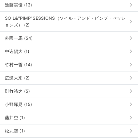
チケットジャム利用規約
keyboard_arrow_right
進藤実優 (13)
プライバシーポリシー
SOIL&"PIMP"SESSIONS（ソイル・アンド・ピンプ・セッシ
keyboard_arrow_right
ョンズ） (2)
特定商取引法に基づく表記
keyboard_arrow_right
外園一馬 (54)
公演登録依頼
keyboard_arrow_right
中込陽大 (1)
不正転売禁止法について
keyboard_arrow_right
竹村一哲 (14)
チケットジャムの取り組み
keyboard_arrow_right
広瀬未来 (2)
音楽情報
keyboard_arrow_right
則竹裕之 (5)
keyboard_arrow_right
小野塚晃 (15)
keyboard_arrow_right
藤井空 (1)
keyboard_arrow_right
松丸契 (1)