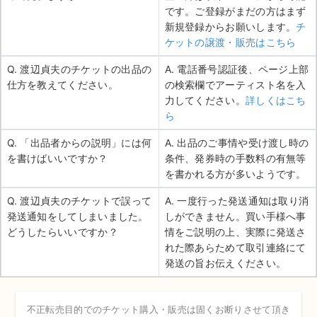
です。ご登録がまだの方はまず
新規登録からお願いします。
チ
ケットの譲渡・販売はこちら
Q. 渡辺貞夫のチケットの出品の
A. 電話番号認証後、ページ上部
仕方を教えてください。
の検索欄でアーティスト名を入
力してください。
詳しくはこち
ら
Q. 「出品者からの説明」には何
A. 出品のご事情や受け渡し時の
を書けばいいですか？
条件、発券時の手数料の有無等
を書かれる方が多いようです。
Q. 渡辺貞夫のチケットで誤って
A. 一度行った発送通知は取り消
発送通知をしてしまいました。
しができません。買い手様へ事
どうしたらいいですか？
情をご説明の上、実際に発送さ
れた際あらためて取引連絡にて
発送の旨お伝えください。
不正転売目的でのチケット購入・販売は固くお断りさせて頂き