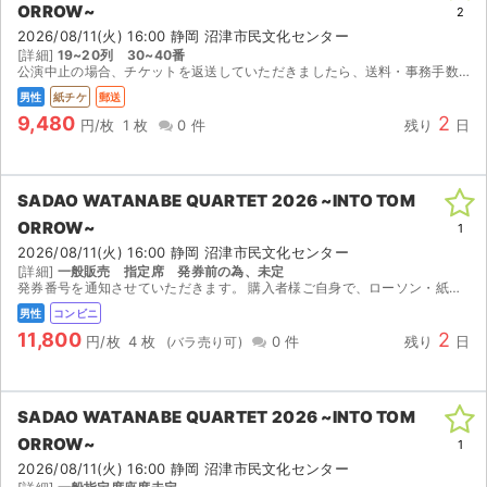
ORROW~
2
2026/08/11(火) 16:00 静岡 沼津市民文化センター
ライブ・コンサート（海外）
[詳細]
19~20列 30~40番
公演中止の場合、チケットを返送していただきましたら、送料・事務手数料を除いた金額を返金いたします。
イベント
男性
紙チケ
郵送
9,480
2
円/枚
1 枚
0 件
残り
日
スポーツ
演劇・ミュージカル
SADAO WATANABE QUARTET 2026 ~INTO TOM
ORROW~
1
ご利用ガイド
2026/08/11(火) 16:00 静岡 沼津市民文化センター
[詳細]
一般販売 指定席 発券前の為、未定
ご利用ガイド
発券番号を通知させていただきます。 購入者様ご自身で、ローソン・紙チケットにて紙チケットの発券をお願いいたします。
男性
コンビニ
手数料・お支払い方法
11,800
2
円/枚
4 枚
0 件
残り
日
AIに質問する
SADAO WATANABE QUARTET 2026 ~INTO TOM
よくある質問
ORROW~
1
2026/08/11(火) 16:00 静岡 沼津市民文化センター
お知らせ