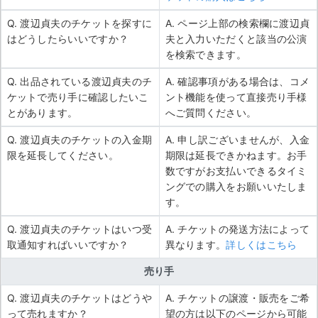
Q. 渡辺貞夫のチケットを探すに
A. ページ上部の検索欄に渡辺貞
はどうしたらいいですか？
夫と入力いただくと該当の公演
を検索できます。
Q. 出品されている渡辺貞夫のチ
A. 確認事項がある場合は、コメ
ケットで売り手に確認したいこ
ント機能を使って直接売り手様
とがあります。
へご質問ください。
Q. 渡辺貞夫のチケットの入金期
A. 申し訳ございませんが、入金
限を延長してください。
期限は延長できかねます。お手
数ですがお支払いできるタイミ
ングでの購入をお願いいたしま
す。
Q. 渡辺貞夫のチケットはいつ受
A. チケットの発送方法によって
取通知すればいいですか？
異なります。
詳しくはこちら
売り手
Q. 渡辺貞夫のチケットはどうや
A. チケットの譲渡・販売をご希
って売れますか？
望の方は以下のページから可能