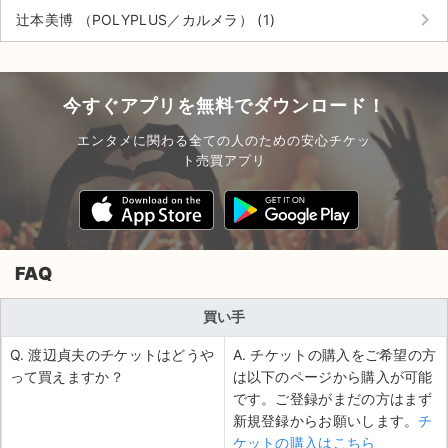
keyboard_arrow_right
辻本美博 （POLYPLUS／カルメラ） (1)
今すぐアプリを無料でダウンロード！
エンタメに関わる全ての人のための安心チケッ
ト売買アプリ
FAQ
買い手
Q. 渡辺貞夫のチケットはどうや
A. チケットの購入をご希望の方
って買えますか？
は以下のページから購入が可能
です。ご登録がまだの方はまず
新規登録からお願いします。
チ
ケットの購入はこちら