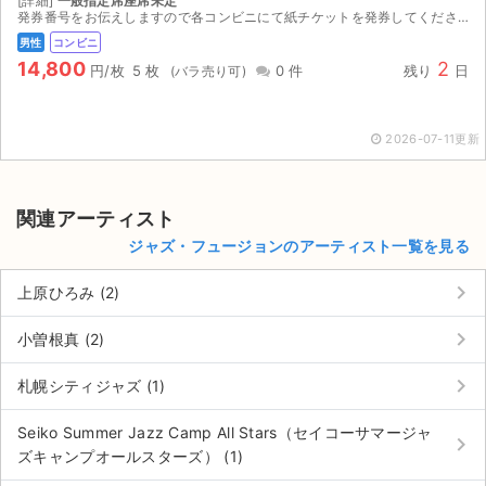
[詳細]
一般指定席座席未定
発券番号をお伝えしますので各コンビニにて紙チケットを発券してください。お座席は紙チケットを発券してみないと分かりませんのでご検討宜しくお願い致します。
男性
コンビニ
14,800
2
円/枚
5 枚
0 件
残り
日
2026-07-11更新
関連アーティスト
ジャズ・フュージョンのアーティスト一覧を見る
keyboard_arrow_right
上原ひろみ (2)
keyboard_arrow_right
小曽根真 (2)
keyboard_arrow_right
札幌シティジャズ (1)
サイト情報
Seiko Summer Jazz Camp All Stars（セイコーサマージャ
keyboard_arrow_right
チケットジャム運営会社
ズキャンプオールスターズ） (1)