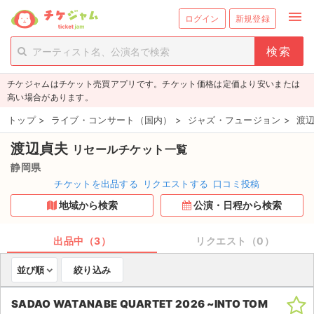
menu
ログイン
新規登録
person_add
exit_to_app
新規会員登録
ログイン
チケジャムはチケット売買アプリです。チケット価格は定価より安いまたは
チケットを探す
高い場合があります。
新着チケット
トップ
>
ライブ・コンサート（国内）
>
ジャズ・フュージョン
>
渡辺
渡辺貞夫
リセールチケット一覧
値下げしたチケット
静岡県
都道府県からチケットを探す
チケットを出品する
リクエストする
口コミ投稿
地域から検索
公演・日程から検索
もうすぐ開催のチケット
チケットのリクエスト一覧
出品中（3）
リクエスト（0）
並び順
絞り込み
取扱チケット
SADAO WATANABE QUARTET 2026 ~INTO TOM
ライブ・コンサート（国内）