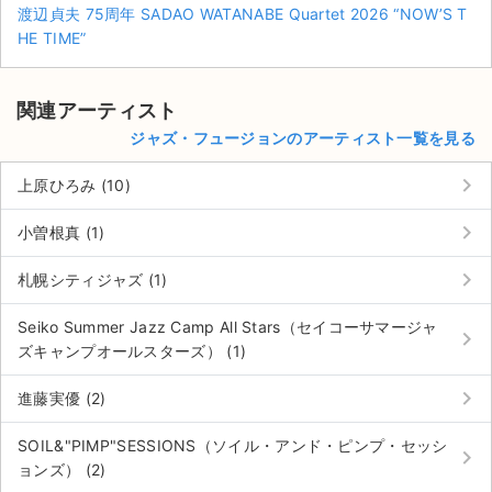
渡辺貞夫 75周年 SADAO WATANABE Quartet 2026 “NOW’S T
HE TIME”
関連アーティスト
ジャズ・フュージョンのアーティスト一覧を見る
keyboard_arrow_right
上原ひろみ (10)
keyboard_arrow_right
小曽根真 (1)
keyboard_arrow_right
札幌シティジャズ (1)
Seiko Summer Jazz Camp All Stars（セイコーサマージャ
keyboard_arrow_right
ズキャンプオールスターズ） (1)
keyboard_arrow_right
進藤実優 (2)
サイト情報
SOIL&"PIMP"SESSIONS（ソイル・アンド・ピンプ・セッシ
チケットジャム運営会社
keyboard_arrow_right
ョンズ） (2)