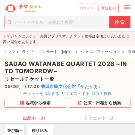
menu
ログイン
新規登録
person_add
exit_to_app
新規会員登録
ログイン
チケジャムはチケット売買アプリです。チケット価格は定価より安いまたは
チケットを探す
高い場合があります。
新着チケット
トップ
>
ライブ・コンサート（国内）
>
ジャズ・フュージョン
>
渡辺
SADAO WATANABE QUARTET 2026 ~IN
値下げしたチケット
TO TOMORROW~
都道府県からチケットを探す
リセールチケット一覧
09/26(土) 17:00
磐田市民文化会館「かたりあ」
もうすぐ開催のチケット
チケットを出品する
リクエストする
口コミ投稿
地域から検索
公演・日程から検索
チケットのリクエスト一覧
出品中（0）
リクエスト（0）
取扱チケット
並び順
絞り込み
ライブ・コンサート（国内）