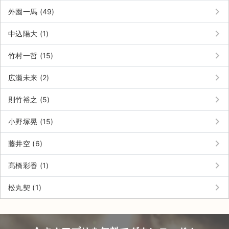
チケットジャム利用規約
keyboard_arrow_right
外園一馬 (49)
プライバシーポリシー
keyboard_arrow_right
中込陽大 (1)
特定商取引法に基づく表記
keyboard_arrow_right
竹村一哲 (15)
公演登録依頼
keyboard_arrow_right
広瀬未来 (2)
不正転売禁止法について
keyboard_arrow_right
則竹裕之 (5)
チケットジャムの取り組み
keyboard_arrow_right
小野塚晃 (15)
音楽情報
keyboard_arrow_right
藤井空 (6)
keyboard_arrow_right
髙橋彩香 (1)
keyboard_arrow_right
松丸契 (1)