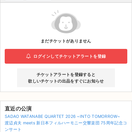
ライブ・コンサート（海外）
イベント
スポーツ
まだチケットがありません
演劇・ミュージカル
ログインしてチケットアラートを登録
ご利用ガイド
チケットアラートを登録すると
ご利用ガイド
欲しいチケットの出品をすぐにお知らせ
手数料・お支払い方法
AIに質問する
直近の公演
よくある質問
SADAO WATANABE QUARTET 2026 ~INTO TOMORROW~
渡辺貞夫 meets 新日本フィルハーモニー交響楽団 75周年記念コ
お知らせ
ンサート