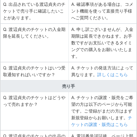
Q. 出品されている渡辺貞夫のチ
A. 確認事項がある場合は、コメ
ケットで売り手に確認したいこ
ント機能を使って直接売り手様
とがあります。
へご質問ください。
Q. 渡辺貞夫のチケットの入金期
A. 申し訳ございませんが、入金
限を延長してください。
期限は延長できかねます。お手
数ですがお支払いできるタイミ
ングでの購入をお願いいたしま
す。
Q. 渡辺貞夫のチケットはいつ受
A. チケットの発送方法によって
取通知すればいいですか？
異なります。
詳しくはこちら
売り手
Q. 渡辺貞夫のチケットはどうや
A. チケットの譲渡・販売をご希
って売れますか？
望の方は以下のページから可能
です。ご登録がまだの方はまず
新規登録からお願いします。
チ
ケットの譲渡・販売はこちら
Q. 渡辺貞夫のチケットの出品の
A. 電話番号認証後、ページ上部