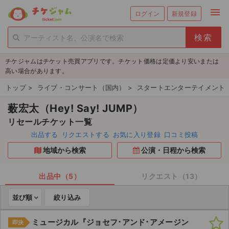
menu
ログイン
新規登録
person_add
exit_to_app
新規会員登録
ログイン
チケジャムはチケット売買アプリです。チケット価格は定価より安いまたは
チケットを探す
高い場合があります。
新着チケット
トップ
>
ライブ・コンサート（国内）
>
スタートエンターテイメント
薮宏太（Hey! Say! JUMP）
値下げしたチケット
リセールチケット一覧
都道府県からチケットを探す
出品する
リクエストする
お気に入り登録
口コミ投稿
地域から検索
公演・日程から検索
もうすぐ開催のチケット
チケットのリクエスト一覧
出品中（5）
リクエスト（13）
並び順
絞り込み
取扱チケット
ミュージカル『ジョセフ･アンド･アメージン
即決
ライブ・コンサート（国内）