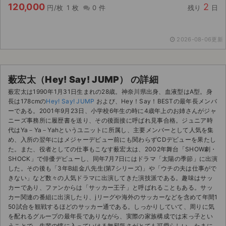
チケットジャム利用規約
120,000
2
円/枚
1 枚
0 件
残り
日
プライバシーポリシー
2026-08-06更新
特定商取引法に基づく表記
公演登録依頼
薮宏太（Hey! Say! JUMP） の詳細
不正転売禁止法について
薮宏太は1990年1月31日生まれの28歳。神奈川県出身、血液型はA型。身
長は178cmの
Hey! Say! JUMP
および、Hey！Say！BESTの最年長メンバ
チケットジャムの取り組み
ーである。2001年9月23日、小学校6年生の時に4歳年上のお姉さんがジャ
ニーズ事務所に履歴書を送り、その後面接に呼ばれ見事合格。ジュニア時
代はYa－Ya－Yahというユニットに所属し、主要メンバーとして人気を集
音楽情報
め、入所の翌年にはメジャーデビュー前にも関わらずCDデビューを果たし
た。また、役者としての仕事もこなす薮宏太は、2002年舞台「SHOW劇・
SHOCK」で俳優デビューし、同年7月7日にはドラマ「太陽の季節」に出演
した。その後も「3年B組金八先生(第7シリーズ)」や「ウチの夫は仕事がで
きない」など数々の人気ドラマに出演してきた演技派である。趣味はサッ
カーであり、ファンからは「サッカー王子」と呼ばれることもある。サッ
カー関連の番組に出演したり、jリーグや海外のサッカーなどを含めて年間1
50試合を観戦するほどのサッカー通である。しっかりしていて、周りに気
を配れるグループの最年長でありながら、実際の家族構成では末っ子とい
うことで、先輩の懐に入っていける無邪気さがとても可愛らしい。たまに