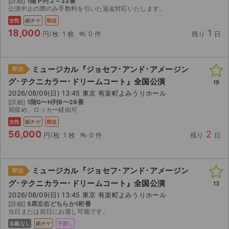
[詳細]
1階 P列 2～33番
公演中止の際のみ手数料を引いた返金対応いたします。
女性
紙チケ
郵送
18,000
1
円/枚
1 枚
0 件
残り
日
ミュージカル『ジョセフ･アンド･アメージン
即決
グ･テクニカラー･ドリームコート』全国公演
19
2026/08/09(日) 13:45 東京 有楽町よみうりホール
[詳細]
1階G〜H列9〜26番
局留め、ロッカー経由可
女性
紙チケ
郵送
56,000
2
円/枚
1 枚
0 件
残り
日
ミュージカル『ジョセフ･アンド･アメージン
即決
グ･テクニカラー･ドリームコート』全国公演
13
サイト情報
2026/08/09(日) 13:45 東京 有楽町よみうりホール
[詳細]
S席左右どちらか1桁番
チケットジャム運営会社
当日または前日にお渡し可能です。
名義なし
紙チケ
手渡し