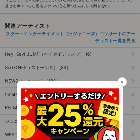
見せるポンコツな姿もファンの心を鷲づかみにして離さない。
関連アーティスト
スタートエンターテイメント（旧ジャニーズ）コンサートのアー
ティスト一覧を見る
keyboard_arrow_right
Hey! Say! JUMP（ヘイセイジャンプ） (6)
keyboard_arrow_right
SixTONES（ストーンズ） (84)
keyboard_arrow_right
NEWS（ニュース） (188)
×
keyboard_arrow_right
timelesz（タイムレス／旧Sexy Zone） (34)
keyboard_arrow_right
Kis-My-Ft2（キスマイフットツー） (88)
keyboard_arrow_right
ジュニア（旧ジャニーズJr.） (124)
keyboard_arrow_right
WEST.（ウエスト／旧ジャニーズWEST） (454)