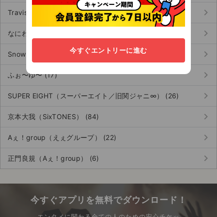
keyboard_arrow_right
Travis Japan（トラビスジャパン） (203)
keyboard_arrow_right
なにわ男子 (226)
今すぐエントリーに進む
keyboard_arrow_right
Snow Man（スノーマン） (171)
keyboard_arrow_right
ふぉ〜ゆ〜 (17)
keyboard_arrow_right
SUPER EIGHT（スーパーエイト／旧関ジャニ∞） (26)
keyboard_arrow_right
京本大我（SixTONES） (84)
keyboard_arrow_right
Aぇ！group（えぇグループ） (22)
keyboard_arrow_right
正門良規（Aぇ！group） (6)
今すぐアプリを無料でダウンロード！
エンタメに関わる全ての人のための安心チケッ