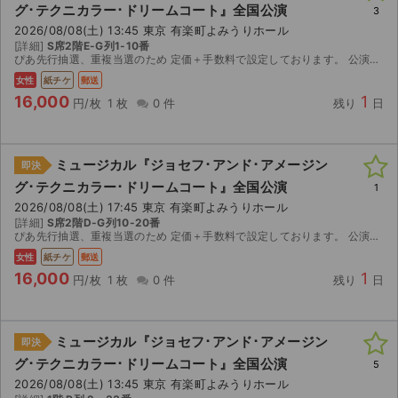
グ･テクニカラー･ドリームコート』全国公演
3
2026/08/08(土) 13:45 東京 有楽町よみうりホール
ライブ・コンサート（海外）
[詳細]
S席2階E-G列1-10番
ぴあ先行抽選、重複当選のため 定価＋手数料で設定しております。 公演中止時のみ手数料・送料を差し引いて返金いたします。
イベント
女性
紙チケ
郵送
16,000
1
円/枚
1 枚
0 件
残り
日
スポーツ
演劇・ミュージカル
ミュージカル『ジョセフ･アンド･アメージン
即決
グ･テクニカラー･ドリームコート』全国公演
1
ご利用ガイド
2026/08/08(土) 17:45 東京 有楽町よみうりホール
[詳細]
S席2階D-G列10-20番
ご利用ガイド
ぴあ先行抽選、重複当選のため 定価＋手数料で設定しております。 公演中止時のみ手数料・送料を差し引いて返金いたします。
女性
紙チケ
郵送
手数料・お支払い方法
16,000
1
円/枚
1 枚
0 件
残り
日
AIに質問する
ミュージカル『ジョセフ･アンド･アメージン
即決
よくある質問
グ･テクニカラー･ドリームコート』全国公演
5
2026/08/08(土) 13:45 東京 有楽町よみうりホール
お知らせ