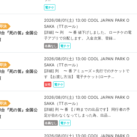
電チケ
2026/08/01(土) 13:00 COOL JAPAN PARK O
SAKA（TTホール）
即決
[詳細] 〜 列 〜 番 値下げしました。 ローチケの電
舞台『死の笛』全国公
子アプリで分配します。 入金次第、登録...
演
名義なし
電チケ
2026/08/01(土) 13:00 COOL JAPAN PARK O
SAKA（TTホール）
即決
[詳細] 列 〜 番 アミューズ＋先行でのチケットで
舞台『死の笛』全国公
す 【お渡し方法】 電子チケット(ローチ...
演
女性
電チケ
2026/08/01(土) 13:00 COOL JAPAN PARK O
SAKA（TTホール）
即決
[詳細] 列 〜 番 【 / 時までの出品です】 同行者の予
舞台『死の笛』全国公
定が合わなくなってしまった為、出品...
演
名義なし
電チケ
2026/08/01(土) 13:00 COOL JAPAN PARK O