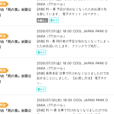
SAKA（TTホール）
即決
[詳細] 列 ~ 番 予定が合わなくなったためお譲り先
舞台『死の笛』全国公
を探しています。 電子チケット（ローチケ...
演
名義なし
電チケ
2026/07/31(金) 18:00 COOL JAPAN PARK O
SAKA（TTホール）
即決
[詳細] 列 - 番 同行者の予定が合わなくなってしまっ
舞台『死の笛』全国公
たため出品いたします。 ファンクラブ先行...
演
電チケ
2026/07/31(金) 18:00 COOL JAPAN PARK O
SAKA（TTホール）
即決
[詳細] 座席未定 仕事で行けれなくなりましたので出
舞台『死の笛』全国公
品することにしました。 【お渡し方法】 電子チケ
演
ッ...
電チケ
2026/07/30(木) 18:00 COOL JAPAN PARK O
SAKA（TTホール）
即決
[詳細] 列 〜 番 仕事で行けれなくなりましたので出
舞台『死の笛』全国公