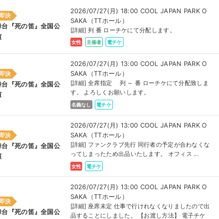
2026/07/27(月) 18:00 COOL JAPAN PARK O
即決
SAKA（TTホール）
舞台『死の笛』全国公
[詳細] 列 番 ローチケにて分配します。
演
女性
主催者
電チケ
2026/07/27(月) 13:00 COOL JAPAN PARK O
SAKA（TTホール）
即決
[詳細] 全席指定 列 ～ 番 ローチケにて分配致しま
舞台『死の笛』全国公
す。 よろしくお願いします。
演
名義なし
電チケ
2026/07/27(月) 13:00 COOL JAPAN PARK O
SAKA（TTホール）
即決
[詳細] ファンクラブ先行 同行者の予定が合わなくな
舞台『死の笛』全国公
ってしまったため出品いたします。 オフィス ...
演
女性
電チケ
2026/07/27(月) 13:00 COOL JAPAN PARK O
SAKA（TTホール）
即決
[詳細] 座席未定 仕事で行けれなくなりましたので出
舞台『死の笛』全国公
品することにしました。 【お渡し方法】 電子チケ