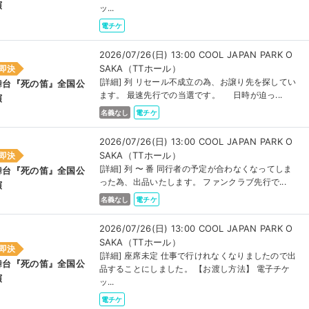
演
ッ...
電チケ
2026/07/26(日) 13:00 COOL JAPAN PARK O
SAKA（TTホール）
即決
[詳細] 列 リセール不成立の為、お譲り先を探してい
舞台『死の笛』全国公
ます。 最速先行での当選です。 日時が迫っ...
演
名義なし
電チケ
2026/07/26(日) 13:00 COOL JAPAN PARK O
SAKA（TTホール）
即決
[詳細] 列 〜 番 同行者の予定が合わなくなってしま
舞台『死の笛』全国公
った為、出品いたします。 ファンクラブ先行で...
演
名義なし
電チケ
2026/07/26(日) 13:00 COOL JAPAN PARK O
SAKA（TTホール）
即決
[詳細] 座席未定 仕事で行けれなくなりましたので出
舞台『死の笛』全国公
品することにしました。 【お渡し方法】 電子チケ
演
ッ...
電チケ