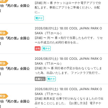
即決
[詳細] 列 ~ 番 チケットはローチケ電子アプリで分
舞台『死の笛』全国公
配します。事前にアプリをご準備ください。分配
演
に...
電チケ
2026/08/01(土) 18:00 COOL JAPAN PARK O
SAKA（TTホール）
即決
[詳細] 〜 列 〜 番 +先行で当選したものです。 リセ
舞台『死の笛』全国公
ール不成立のため同行者分を出...
演
女性
電チケ
2026/08/01(土) 18:00 COOL JAPAN PARK O
SAKA（TTホール）
即決
[詳細] 列 〜 番 同行者の予定が合わなくなってしま
舞台『死の笛』全国公
った為、出品いたします。 ファンクラブ先行で...
演
名義なし
電チケ
2026/08/01(土) 18:00 COOL JAPAN PARK O
SAKA（TTホール）
即決
[詳細] 座席未定 仕事で行けれなくなりましたので出
舞台『死の笛』全国公
品することにしました。 【お渡し方法】 電子チケ
演
ッ...