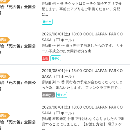
即決
[詳細] 列 ~ 番 チケットはローチケ電子アプリで分
舞台『死の笛』全国公
配します。事前にアプリをご準備ください。分配
演
に...
電チケ
2026/08/01(土) 18:00 COOL JAPAN PARK O
SAKA（TTホール）
即決
[詳細] 〜 列 〜 番 +先行で当選したものです。 リセ
舞台『死の笛』全国公
ール不成立のため同行者分を出...
演
女性
電チケ
2026/08/01(土) 18:00 COOL JAPAN PARK O
SAKA（TTホール）
即決
[詳細] 列 〜 番 同行者の予定が合わなくなってしま
舞台『死の笛』全国公
った為、出品いたします。 ファンクラブ先行で...
演
名義なし
電チケ
2026/08/01(土) 18:00 COOL JAPAN PARK O
SAKA（TTホール）
即決
[詳細] 座席未定 仕事で行けれなくなりましたので出
舞台『死の笛』全国公
品することにしました。 【お渡し方法】 電子チケ
演
ッ...