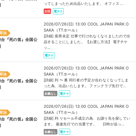
ってしまったため出品いたします。 オフィス ...
演
女性
電チケ
2026/07/26(日) 13:00 COOL JAPAN PARK O
SAKA（TTホール）
即決
[詳細] 座席未定 仕事で行けれなくなりましたので出
舞台『死の笛』全国公
品することにしました。 【お渡し方法】 電子チケ
演
ッ...
電チケ
2026/07/26(日) 13:00 COOL JAPAN PARK O
SAKA（TTホール）
即決
[詳細] 列 〜 番 同行者の予定が合わなくなってしま
舞台『死の笛』全国公
った為、出品いたします。 ファンクラブ先行で...
演
名義なし
電チケ
2026/07/26(日) 13:00 COOL JAPAN PARK O
SAKA（TTホール）
即決
[詳細] 列 リセール不成立の為、お譲り先を探してい
舞台『死の笛』全国公
ます。 最速先行での当選です。 日時が迫っ...
演
名義なし
電チケ