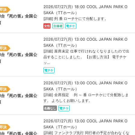
2026/07/27(月) 18:00 COOL JAPAN PARK O
即決
SAKA（TTホール）
舞台『死の笛』全国公
[詳細] 列 番 ローチケにて分配します。
演
女性
主催者
電チケ
2026/07/27(月) 13:00 COOL JAPAN PARK O
SAKA（TTホール）
即決
[詳細] 座席未定 仕事で行けれなくなりましたので出
舞台『死の笛』全国公
品することにしました。 【お渡し方法】 電子チケ
演
ッ...
電チケ
2026/07/27(月) 13:00 COOL JAPAN PARK O
SAKA（TTホール）
即決
[詳細] 全席指定 列 ～ 番 ローチケにて分配致しま
舞台『死の笛』全国公
す。 よろしくお願いします。
演
名義なし
電チケ
2026/07/27(月) 13:00 COOL JAPAN PARK O
SAKA（TTホール）
即決
[詳細] ファンクラブ先行 同行者の予定が合わなくな
舞台『死の笛』全国公