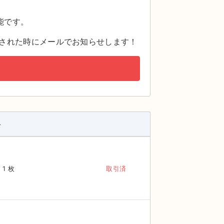
。
能です。
された時にメールでお知らせします！
ト
1 枚
取引済