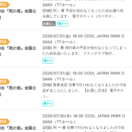
SAKA（TTホール）
即決
[詳細] 列 ~ 番 予定が合わなくなったためお譲り先
舞台『死の笛』全国公
を探しています。 電子チケット（ローチケ...
演
名義なし
電チケ
2026/07/31(金) 18:00 COOL JAPAN PARK O
SAKA（TTホール）
即決
[詳細] 列 - 番 同行者の予定が合わなくなってしまっ
舞台『死の笛』全国公
たため出品いたします。 ファンクラブ先行...
演
電チケ
2026/07/31(金) 18:00 COOL JAPAN PARK O
SAKA（TTホール）
即決
[詳細] 座席未定 仕事で行けれなくなりましたので出
舞台『死の笛』全国公
品することにしました。 【お渡し方法】 電子チケ
演
ッ...
電チケ
2026/07/30(木) 18:00 COOL JAPAN PARK O
SAKA（TTホール）
即決
[詳細] 列 〜 番 仕事で行けれなくなりましたので出
舞台『死の笛』全国公