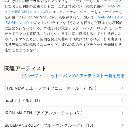
ムには現在のボーカルであるマッティをフィーチャーしてレコーディング
チケットジャム利用規約
しなおした初期の楽曲とともに、これまでのバンドの代表曲や「
MAN WIT
H A MISSION (マンウィズ)
」のジャン・ケン・ジョニーをフィーチャーし
プライバシーポリシー
た新曲「Devil on My Shoulder」も収録された。加えて、
MAN WITH A M
ISSION (マンウィズ)
と対バンライブを行うなどを行うなど日本でも積極的
特定商取引法に基づく表記
に活動を行なっている。力強く弾け飛ぶポップ・パンク・ロックは、いつ
だってファンを裏切ることはない。日本に深い愛情を示してくれる偉大な
公演登録依頼
るバンドマンたちは、自由な発想で曲を作り続けているゆえ、打ち出され
る世界観は実に幅広くユニークだ。彼らの次のライブチケット発売日を見
逃すことはできない。
不正転売禁止法について
チケットジャムの取り組み
関連アーティスト
グループ・ユニット・バンドのアーティスト一覧を見る
音楽情報
keyboard_arrow_right
FIVE NEW OLD（ファイブニューオールド） (91)
keyboard_arrow_right
odol（オドル） (1)
keyboard_arrow_right
IRON MAIDEN（アイアンメイデン） (31)
keyboard_arrow_right
BLUEMANGROUP（ブルーマングループ） (15)