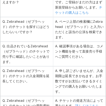
えますか？
です。ご登録がまだの方はまず
新規登録からお願いします。
チ
ケットの購入はこちら
Q. Zebrahead（ゼブラヘッ
A. ページ上部の検索欄にZebra
ド）のチケットを探すにはどう
head（ゼブラヘッド）と入力い
したらいいですか？
ただくと該当の公演を検索でき
ます。
Q. 出品されているZebrahead
A. 確認事項がある場合は、コメ
（ゼブラヘッド）のチケットで
ント機能を使って直接売り手様
売り手に確認したいことがあり
へご質問ください。
ます。
Q. Zebrahead（ゼブラヘッ
A. 申し訳ございませんが、入金
ド）のチケットの入金期限を延
期限は延長できかねます。お手
長してください。
数ですがお支払いできるタイミ
ングでの購入をお願いいたしま
す。
Q. Zebrahead（ゼブラヘッ
A. チケットの発送方法によって
ド）のチケットはいつ受取通知
異なります。
詳しくはこちら