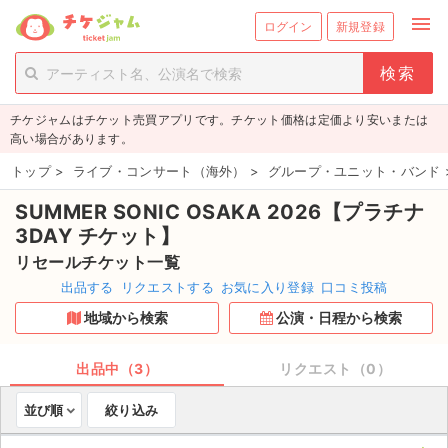
menu
ログイン
新規登録
person_add
exit_to_app
新規会員登録
ログイン
チケジャムはチケット売買アプリです。チケット価格は定価より安いまたは
チケットを探す
高い場合があります。
新着チケット
トップ
>
ライブ・コンサート（海外）
>
グループ・ユニット・バンド
SUMMER SONIC OSAKA 2026【プラチナ
値下げしたチケット
3DAY チケット】
都道府県からチケットを探す
リセールチケット一覧
出品する
リクエストする
お気に入り登録
口コミ投稿
もうすぐ開催のチケット
地域から検索
公演・日程から検索
チケットのリクエスト一覧
出品中（3）
リクエスト（0）
取扱チケット
並び順
絞り込み
ライブ・コンサート（国内）