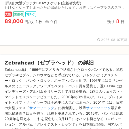
[詳細]
大阪プラチナ3DAYチケット(主催者先行)
行けなくなってしまったため出品いたします。お渡しはイープラスのスマチケで8/7の15時以降ダウンロード後に分配いたします。認証なしで受取可です。 公式のリセールがあればそちらで出品しようと思って...
女性
主催者
電チケ
89,000
8
円/枚
1 枚
0 件
残り
日
2026-08-07更新
Zebrahead（ゼブラヘッド） の詳細
Zebraheadは、1996年にアメリカで結成されたロックバンドである。通称
ゼブラやゼブヘ、シロウマなどと呼ばれている。ジャンルはミクスチャ
ー・ロック、パンク・ロック、ポップ・パンク他で、1997年にはロサンゼ
ルスのミュージックアワーズでベスト・バンド賞を受賞し、翌1998年には
インディーズ・アルバムをリリースして注目を集め、2作目のウェイスト・
マインドでメジャーデビューした。2000年の3作目のアルバム、プレイメ
イト・オブ・ザ・イヤーでは全米中に人気が広まった。2001年には、日本
サイト情報
の大型フェス「
サマーソニック
」に初出演し、以降
サマーソニック
最多出
場記録通算７回目を持ち、現在も更新されている。2015年、バンドは結成
チケットジャム運営会社
20周年を迎える。これを記念して3月11日にはバンド初となるコンピレー
ション・アルバム『グレイテスト・ヒッツ？』を日本限定発売。同アルバ