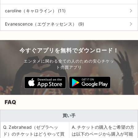
keyboard_arrow_right
caroline（キャロライン） (11)
keyboard_arrow_right
Evanescence（エヴァネッセンス） (9)
今すぐアプリを無料でダウンロード！
エンタメに関わる全ての人のための安心チケッ
ト売買アプリ
FAQ
買い手
Q. Zebrahead（ゼブラヘッ
A. チケットの購入をご希望の方
ド）のチケットはどうやって買
は以下のページから購入が可能