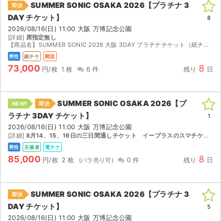
SUMMER SONIC OSAKA 2026【プラチナ 3
即決
DAY チケット】
ライブ・コンサート（海外）
8
2026/08/16(日) 11:00 大阪 万博記念公園
[詳細]
席指定無し
イベント
【商品名】SUMMER SONIC 2026 大阪 3DAY プラチナチケット（紙チケット） 【商品説明】SUMMER SONIC 2026（大阪）の3DAYプラチナチケットです。開催期間中す...
男性
紙チケ
郵送
スポーツ
73,000
8
円/枚
1 枚
6 件
残り
日
演劇・ミュージカル
SUMMER SONIC OSAKA 2026【プ
NEW!
即決
ご利用ガイド
ラチナ 3DAY チケット】
1
2026/08/16(日) 11:00 大阪 万博記念公園
ご利用ガイド
[詳細]
8月14、15、16日の三日間通しチケット イープラスのスマチケで分配します
男性
主催者
電チケ
手数料・お支払い方法
85,000
8
円/枚
2 枚
0 件
残り
日
AIに質問する
SUMMER SONIC OSAKA 2026【プラチナ 3
よくある質問
即決
DAY チケット】
5
お知らせ
2026/08/16(日) 11:00 大阪 万博記念公園