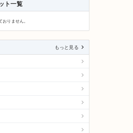
ット一覧
ておりません。
keyboard_arrow_right
もっと見る
keyboard_arrow_right
keyboard_arrow_right
keyboard_arrow_right
keyboard_arrow_right
keyboard_arrow_right
keyboard_arrow_right