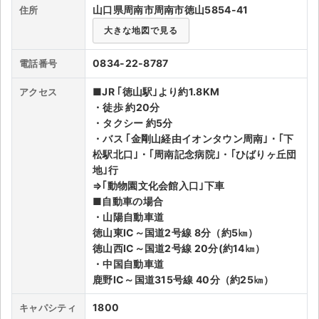
なった。文化会館は、かつての徳山城跡地に建てられており、文
山口県周南市周南市徳山5854-41
住所
化会館の前庭には徳山藩館邸跡の碑などがある。大型ホールでき
ライブ・コンサート（海外）
大きな地図で見る
る人員1,800人 固定シート1,647シート (1階1,018シート2階629
シート)となっており、大型ホール以外にもリハーサルルーム、
イベント
0834-22-8787
電話番号
練習ルーム、地下展示ルーム、和室 35畳、3階展示ルームなど
もあり、多種多様な使い方が可能である。レストランもついてい
スポーツ
■JR ｢徳山駅｣より約1.8KM
アクセス
るので、簡単な軽食なども取ることが可能である。吉本新喜劇な
・徒歩 約20分
どのホールにもなることもあり、ジミー大西や間寛平が来館する
演劇・ミュージカル
・タクシー 約5分
こともある。JR｢徳山駅｣よりバスを使うことがアクセスがしや
・バス ｢金剛山経由イオンタウン周南｣・｢下
すくなる。パーキングエリアが144台できる可能なので心配せず
松駅北口｣・｢周南記念病院｣・｢ひばりヶ丘団
ご利用ガイド
自動車でアクセスができる。イベント当日は混雑する可能性があ
地｣行
るので注意
⇒｢動物園文化会館入口｣下車
ご利用ガイド
■自動車の場合
・山陽自動車道
手数料・お支払い方法
徳山東IC～国道2号線 8分（約5㎞）
徳山西IC～国道2号線 20分(約14㎞）
AIに質問する
・中国自動車道
鹿野IC～国道315号線 40分（約25㎞）
よくある質問
1800
キャパシティ
お知らせ