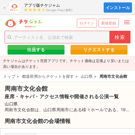
アプリ版チケジャム
×
インストール
Google Play(無料)
menu
person_add
exit_to_app
新規会員登録
ログイン
ログイン
新規登録
チケットを探す
出品する
リクエストする
新着チケット
チケジャムはチケット売買アプリです。チケット価格は定価より安いまたは
値下げしたチケット
高い場合があります。
トップ
>
都道府県からチケットを探す
>
山口県
>
周南市文化会館
都道府県からチケットを探す
周南市文化会館
もうすぐ開催のチケット
座席・キャパ・アクセス情報や開催される公演一覧
チケットのリクエスト一覧
山口県
周南市文化会館は、山口県周南市にある様々ホールである。198
2年に旧称徳山市文化会館としてオープン。山口県最大の大型ホ
取扱チケット
周南市文化会館の会場情報
ールの客席数は1800名できるできる。平成の大合併で周南市が
誕生したことに伴い、2003年に現在の周南市文化会館に変更と
ライブ・コンサート（国内）