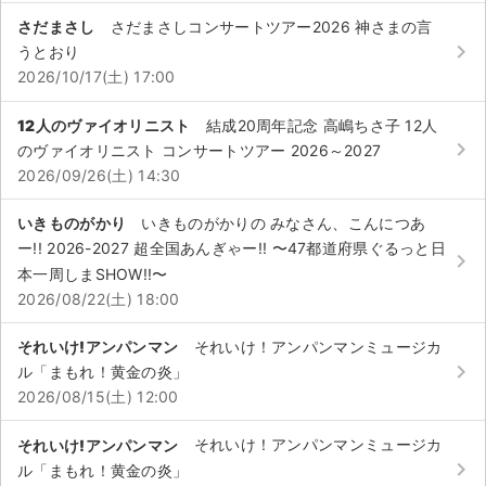
チケットジャム利用規約
さだまさし
さだまさしコンサートツアー2026 神さまの言
keyboard_arrow_right
うとおり
プライバシーポリシー
2026/10/17(土) 17:00
特定商取引法に基づく表記
12人のヴァイオリニスト
結成20周年記念 高嶋ちさ子 12人
公演登録依頼
keyboard_arrow_right
のヴァイオリニスト コンサートツアー 2026～2027
2026/09/26(土) 14:30
不正転売禁止法について
いきものがかり
いきものがかりの みなさん、こんにつあ
チケットジャムの取り組み
ー!! 2026-2027 超全国あんぎゃー!! 〜47都道府県ぐるっと日
keyboard_arrow_right
本一周しまSHOW!!〜
音楽情報
2026/08/22(土) 18:00
それいけ!アンパンマン
それいけ！アンパンマンミュージカ
keyboard_arrow_right
ル「まもれ！黄金の炎」
2026/08/15(土) 12:00
それいけ!アンパンマン
それいけ！アンパンマンミュージカ
keyboard_arrow_right
ル「まもれ！黄金の炎」