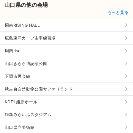
山口県の他の会場
もっと見る
keyboard_arrow_right
周南RISING HALL
keyboard_arrow_right
広島東洋カープ由宇練習場
keyboard_arrow_right
周南rise
keyboard_arrow_right
山口きらら博記念公園
keyboard_arrow_right
下関市民会館
keyboard_arrow_right
秋吉台自然動物公園サファリランド
keyboard_arrow_right
KDDI 維新ホール
keyboard_arrow_right
維新みらいふスタジアム
keyboard_arrow_right
山口県立美術館