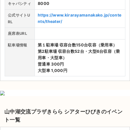
8000
キャパシティ
https://www.kirarayamanakako.jp/conte
公式サイトU
nts/theater/
RL
座席表URL
第１駐車場 収容台数150台収容（乗用車）
駐車場情報
第2駐車場 収容台数52台・大型6台収容（乗
用車・大型車）
普通車 300円
大型車 1,000円
サイト情報
山中湖交流プラザきらら シアターひびきのイベン
チケットジャム運営会社
ト一覧