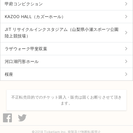
keyboard_arrow_right
甲府コンビクション
keyboard_arrow_right
KAZOO HALL（カズーホール）
JIT リサイクルインクスタジアム（山梨県小瀬スポーツ公園
keyboard_arrow_right
陸上競技場）
keyboard_arrow_right
ラザウォーク甲斐双葉
keyboard_arrow_right
河口湖円形ホール
keyboard_arrow_right
桜座
不正転売目的でのチケット購入・販売は固くお断りさせて頂き
ます。
©2018 Ticketjam Inc. 複製及び無断転載禁止