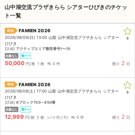
山中湖交流プラザきらら シアターひびきのチケッ
ト一覧
FAMIEN 2026
即決
2026/08/09(日) 13:00 山梨 山中湖交流プラザきらら シアター
6
ひびき
[詳細]
アクティブエリア整理番号1〜10
名義なし
電チケ
50,000
2
円/枚
1 枚
0 件
残り
日
FAMIEN 2026
即決
2026/08/08(土) 17:00 山梨 山中湖交流プラザきらら シアター
6
ひびき
[詳細]
Aブロック750～850番
名義なし
電チケ
12,999
2
円/枚
2 枚
0 件
残り
日