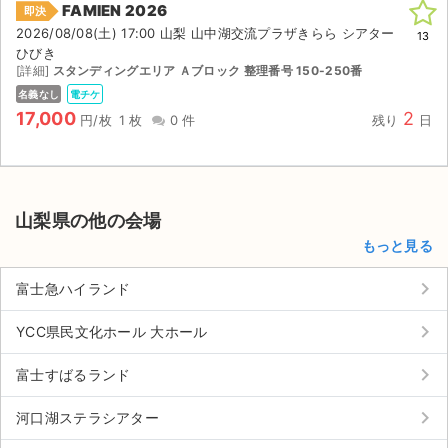
FAMIEN 2026
即決
2026/08/08(土) 17:00 山梨 山中湖交流プラザきらら シアター
13
ひびき
[詳細]
スタンディングエリア Ａブロック 整理番号 150-250番
名義なし
電チケ
17,000
2
円/枚
1 枚
0 件
残り
日
山梨県の他の会場
もっと見る
keyboard_arrow_right
富士急ハイランド
keyboard_arrow_right
YCC県民文化ホール 大ホール
keyboard_arrow_right
富士すばるランド
keyboard_arrow_right
河口湖ステラシアター