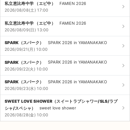
チケットジャム利用規約
私立恵比寿中学 （エビ中）
FAMIEN 2026
keyboard_arrow_right
2026/08/08(土) 17:00
プライバシーポリシー
私立恵比寿中学 （エビ中）
FAMIEN 2026
keyboard_arrow_right
特定商取引法に基づく表記
2026/08/09(日) 13:00
公演登録依頼
SPARK（スパーク）
SPARK 2026 in YAMANAKAKO
keyboard_arrow_right
2026/09/21(月) 10:00
不正転売禁止法について
SPARK（スパーク）
SPARK 2026 in YAMANAKAKO
チケットジャムの取り組み
keyboard_arrow_right
2026/09/22(火) 10:00
音楽情報
SPARK（スパーク）
SPARK 2026 in YAMANAKAKO
keyboard_arrow_right
2026/09/23(水) 10:00
SWEET LOVE SHOWER（スイートラブシャワー/SLS/ラブ
keyboard_arrow_right
シャ/スペシャ）
sweet love shower
2026/08/28(金) 10:00