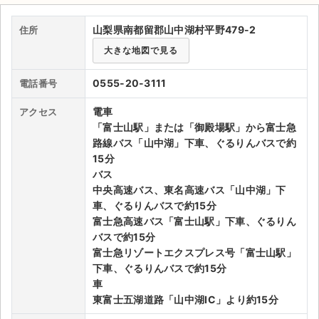
ら落とし公演は、渡辺美里による夏リサイタルであった。最新設
備を使用してのリサイタルコンサートだけでなくフリーマーケッ
ライブ・コンサート（海外）
山梨県南都留郡山中湖村平野479-2
住所
ト、自動車・バイクのオフ会などにも使用可能。村民以外は有料
となる約200台できるの第1・第2パーキングエリアと、イベント
大きな地図で見る
イベント
時には1,500台できるの臨時パーキングエリアが用意されるのが
特徴だ。施設内にレストランはないが、周辺のレストランおよび
0555-20-3111
電話番号
スポーツ
民宿などの宿泊施設を使用するか、ピクニックを楽しむのも良
電車
い。敷地内には遊具・ボードウォーク・芝生広場・テニスコート
アクセス
演劇・ミュージカル
「富士山駅」または「御殿場駅」から富士急
などがあり、家族や恋人などが自然を満喫できる場所である。
路線バス「山中湖」下車、ぐるりんバスで約
「新宿駅」、「東京駅」からは直通バスで約130分ほど、「富士
ご利用ガイド
15分
山駅」、「河口湖駅」、「御殿場駅」から富士急路線バスを使
バス
用。広大な敷地を持つため、待ち合わせはパーキングエリア傍の
ご利用ガイド
中央高速バス、東名高速バス「山中湖」下
休憩所がオススメ。
車、ぐるりんバスで約15分
手数料・お支払い方法
富士急高速バス「富士山駅」下車、ぐるりん
バスで約15分
AIに質問する
富士急リゾートエクスプレス号「富士山駅」
下車、ぐるりんバスで約15分
よくある質問
車
東富士五湖道路「山中湖IC」より約15分
お知らせ