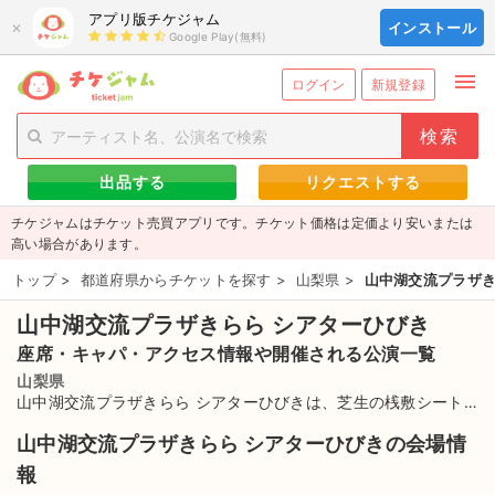
アプリ版チケジャム
×
インストール
Google Play(無料)
menu
person_add
exit_to_app
新規会員登録
ログイン
ログイン
新規登録
チケットを探す
出品する
リクエストする
新着チケット
チケジャムはチケット売買アプリです。チケット価格は定価より安いまたは
値下げしたチケット
高い場合があります。
トップ
>
都道府県からチケットを探す
>
山梨県
>
山中湖交流プラザき
都道府県からチケットを探す
山中湖交流プラザきらら シアターひびき
もうすぐ開催のチケット
座席・キャパ・アクセス情報や開催される公演一覧
チケットのリクエスト一覧
山梨県
山中湖交流プラザきらら シアターひびきは、芝生の桟敷シート
に約8,000人をできるできる、2006年7月22日富士山麓の山梨に
取扱チケット
山中湖交流プラザきらら シアターひびきの会場情
位置する南都留郡山中村にオープンした山中湖畔の交流施設内に
報
ある屋外ステージ。山中湖きららオープニング・フェスタのこけ
ライブ・コンサート（国内）