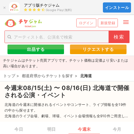
アプリ版チケジャム
×
インストール
Google Play(無料)
menu
person_add
exit_to_app
新規会員登録
ログイン
ログイン
新規登録
チケットを探す
出品する
リクエストする
新着チケット
チケジャムはチケット売買アプリです。チケット価格は定価より安いまたは
値下げしたチケット
高い場合があります。
トップ
>
都道府県からチケットを探す
>
北海道
都道府県からチケットを探す
今週末08/15(土) 〜 08/16(日) 北海道で開催
もうすぐ開催のチケット
される公演・イベント
チケットのリクエスト一覧
北海道の今週末に開催されるイベントやコンサート、ライブ情報を全19件
の中から探せます。
北海道のライブ会場、劇場、球場、イベント会場情報も全910件ご用意して
取扱チケット
ます。
北海道の最新のイベント情報からイベントに参加するためのチケット情報
今日
明日
今週末
今月
ライブ・コンサート（国内）
まで全力でサポートします。