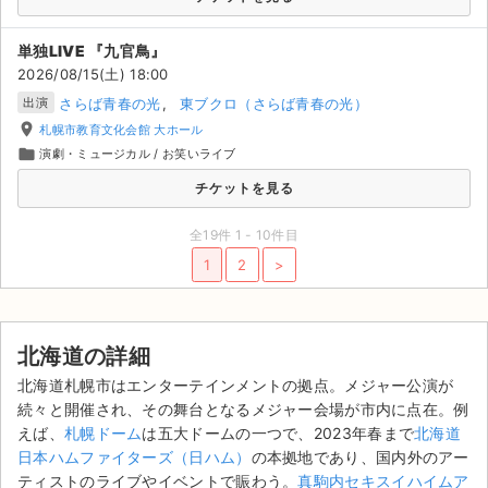
単独LIVE 『九官鳥』
2026/08/15(土) 18:00
さらば青春の光
東ブクロ（さらば青春の光）
出演
place
札幌市教育文化会館 大ホール
folder
演劇・ミュージカル
/
お笑いライブ
チケットを見る
全19件 1 - 10件目
1
2
>
北海道の詳細
北海道札幌市はエンターテインメントの拠点。メジャー公演が
続々と開催され、その舞台となるメジャー会場が市内に点在。例
えば、
札幌ドーム
は五大ドームの一つで、2023年春まで
北海道
日本ハムファイターズ（日ハム）
の本拠地であり、国内外のアー
ティストのライブやイベントで賑わう。
真駒内セキスイハイムア