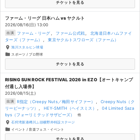
チケットを見る
ファーム・リーグ 日本ハム vs ヤクルト
2026/08/16(日) 13:00
ファーム・リーグ
ファーム公式戦
北海道日本ハムファイ
出演
ターズ（ファーム）
東京ヤクルトスワローズ（ファーム）
place
旭川スタルヒン球場
folder
スポーツ
/
プロ野球
チケットを見る
RISING SUN ROCK FESTIVAL 2026 in EZO【オートキャンプ
付通し⼊場券】
2026/08/15(土)
R指定（Creepy Nuts／梅田サイファー）
Creepy Nuts（ク
出演
リーピーナッツ）
HEY-SMITH（ヘイスミス）
04 Limited Saza
bys（フォーリミテッドサザビーズ）
他
place
石狩湾新港樽川ふ頭横野外特設ステージ
folder
イベント
/
音楽フェス・イベント
チケットを見る