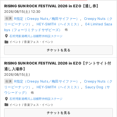
北海道のチケット情報ならチケジャム！登録無料ですぐに取引OK！｢あんし
RISING SUN ROCK FESTIVAL 2026 in EZO【通し券】
ん決済｣とスタッフが365日サポートするので安心してお取引ください。
ライブ・コンサート（海外）
2026/08/15(土) 12:30
人気のチケットはチケジャム [ticketjam] にお任せ！
R指定（Creepy Nuts／梅田サイファー）
Creepy Nuts（ク
出演
イベント
リーピーナッツ）
HEY-SMITH（ヘイスミス）
04 Limited Saza
bys（フォーリミテッドサザビーズ）
他
スポーツ
place
石狩湾新港樽川ふ頭横野外特設ステージ
folder
イベント
/
音楽フェス・イベント
演劇・ミュージカル
チケットを見る
ご利用ガイド
RISING SUN ROCK FESTIVAL 2026 in EZO【テントサイト付
通し⼊場券】
ご利用ガイド
2026/08/15(土)
手数料・お支払い方法
R指定（Creepy Nuts／梅田サイファー）
Creepy Nuts（ク
出演
リーピーナッツ）
HEY-SMITH（ヘイスミス）
Saucy Dog（サ
AIに質問する
ウシードッグ）
他
place
石狩湾新港樽川ふ頭横野外特設ステージ
よくある質問
folder
イベント
/
音楽フェス・イベント
チケットを見る
お知らせ