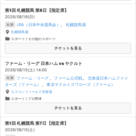
第1回 札幌競馬 第8日【指定席】
2026/08/16(日)
JRA（日本中央競馬会）
札幌競馬場
出演
place
札幌競馬場
folder
スポーツ
/
その他のスポーツ
チケットを見る
ファーム・リーグ 日本ハム vs ヤクルト
2026/08/15(土) 14:00
ファーム・リーグ
ファーム公式戦
北海道日本ハムファイ
出演
ターズ（ファーム）
東京ヤクルトスワローズ（ファーム）
place
エスコンフィールド北海道
folder
スポーツ
/
プロ野球
チケットを見る
サイト情報
第1回 札幌競馬 第7日【指定席】
チケットジャム運営会社
2026/08/15(土)