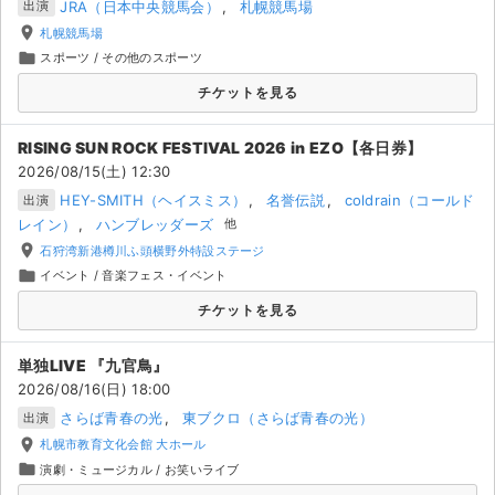
チケットジャム利用規約
JRA（日本中央競馬会）
札幌競馬場
出演
place
札幌競馬場
プライバシーポリシー
folder
スポーツ
/
その他のスポーツ
チケットを見る
特定商取引法に基づく表記
RISING SUN ROCK FESTIVAL 2026 in EZO【各日券】
公演登録依頼
2026/08/15(土) 12:30
不正転売禁止法について
HEY-SMITH（ヘイスミス）
名誉伝説
coldrain（コールド
出演
レイン）
ハンブレッダーズ
他
チケットジャムの取り組み
place
石狩湾新港樽川ふ頭横野外特設ステージ
folder
イベント
/
音楽フェス・イベント
音楽情報
チケットを見る
単独LIVE 『九官鳥』
2026/08/16(日) 18:00
さらば青春の光
東ブクロ（さらば青春の光）
出演
place
札幌市教育文化会館 大ホール
folder
演劇・ミュージカル
/
お笑いライブ