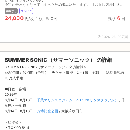
[詳細]
オフィシャル先行
予定が合わなくなってしまったため出品いたします。 【お渡し方法】 8月7日(金)14:00以降、発券番号をお伝えしますのでセブンイレブンにて発券下さい。 【注意事項】 公演が中止となった場合...
名義なし
コンビニ
24,000
6
円/枚
1 枚
0 件
残り
日
2026-08-08更新
SUMMER SONIC（サマーソニック） の詳細
＜SUMMER SONIC（サマーソニック）公演情報＞
公演時間：10時間（予想） チケット倍率：2～3倍（予想） 総動員数約
10万人予定
■日程・会場
2026年
8月14日-8月16日
千葉マリンスタジアム（ZOZOマリンスタジアム）
/ 千
葉県・千葉市
8月14日-8月16日
万博記念公園
/ 大阪府吹田市
＜出演者＞
・TOKYO 8/14