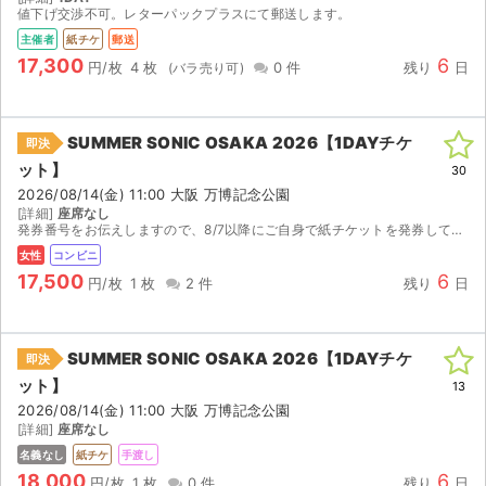
チケットジャム利用規約
値下げ交渉不可。レターパックプラスにて郵送します。
主催者
紙チケ
郵送
プライバシーポリシー
17,300
6
円/枚
4 枚
0 件
残り
日
特定商取引法に基づく表記
SUMMER SONIC OSAKA 2026【1DAYチケ
即決
公演登録依頼
ット】
30
不正転売禁止法について
2026/08/14(金) 11:00 大阪 万博記念公園
[詳細]
座席なし
発券番号をお伝えしますので、8/7以降にご自身で紙チケットを発券してください。 値下げはこちらの判断したタイミングで行います。
チケットジャムの取り組み
女性
コンビニ
17,500
6
円/枚
1 枚
2 件
残り
日
音楽情報
SUMMER SONIC OSAKA 2026【1DAYチケ
即決
ット】
13
2026/08/14(金) 11:00 大阪 万博記念公園
[詳細]
座席なし
名義なし
紙チケ
手渡し
18,000
6
円/枚
1 枚
0 件
残り
日