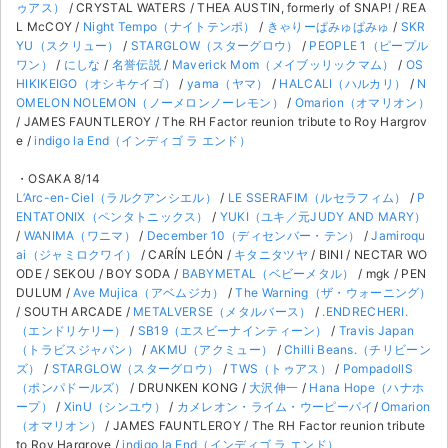
ゥアス）
/ CRYSTAL WATERS / THEA AUSTIN, formerly of SNAP! / REA
L McCOY /
Night Tempo（ナイトテンポ）
/
きゃりーぱみゅぱみゅ
/
SKR
YU（スクリュー）
/
STARGLOW（スターグロウ）
/
PEOPLE 1（ピープル
ワン）
/
にしな
/
名誉伝説
/
Maverick Mom（メイブッリックマム）
/
OS
HIKIKEIGO（オシキケイゴ）
/
yama（ヤマ）
/
HALCALI（ハルカリ）
/
N
OMELON NOLEMON（ノーメロンノーレモン）
/
Omarion（オマリオン）
/ JAMES FAUNTLEROY / The RH Factor reunion tribute to Roy Hargrov
e /
indigo la End（インディゴ ラ エンド）
・OSAKA 8/14
L’Arc-en-Ciel（ラルクアンシエル）
/
LE SSERAFIM（ルセラフィム）
/
P
ENTATONIX（ペンタトニックス）
/
YUKI（ユキ／元JUDY AND MARY）
/
WANIMA（ワニマ）
/
December 10（ディセンバー・テン）
/
Jamiroqu
ai（ジャミロクワイ）
/ CARÍN LEÓN /
キタニタツヤ
/ BINI / NECTAR WO
ODE / SEKOU / BOY SODA /
BABYMETAL（ベビーメタル）
/ mgk / PEN
DULUM /
Ave Mujica（アベムジカ）
/
The Warning（ザ・ウォーニング）
/ SOUTH ARCADE /
METALVERSE（メタルバース）
/
.ENDRECHERI.
（エンドリケリー）
/
SB19（エスビーナインティーン）
/
Travis Japan
（トラビスジャパン）
/
AKMU（アクミュー）
/
Chilli Beans.（チリビーン
ズ）
/
STARGLOW（スターグロウ）
/
TWS（トゥアス）
/
PompadollS
（ポンパドールズ）
/ DRUNKEN KONG /
大沢伸一
/
Hana Hope（ハナホ
ープ）
/
XinU（シンユウ）
/
カメレオン・ライム・ウーピーパイ
/
Omarion
（オマリオン）
/ JAMES FAUNTLEROY / The RH Factor reunion tribute
to Roy Hargrove /
indigo la End（インディゴ ラ エンド）