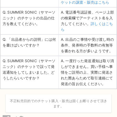
ケットの譲渡・販売はこちら
Q. SUMMER SONIC（サマーソ
A. 電話番号認証後、ページ上部
ニック）のチケットの出品の仕
の検索欄でアーティスト名を入
方を教えてください。
力してください。
詳しくはこち
ら
Q. 「出品者からの説明」には何
A. 出品のご事情や受け渡し時の
を書けばいいですか？
条件、発券時の手数料の有無等
を書かれる方が多いようです。
Q. SUMMER SONIC（サマーソ
A. 一度行った発送通知は取り消
ニック）のチケットで誤って発
しができません。買い手様へ事
送通知をしてしまいました。ど
情をご説明の上、実際に発送さ
うしたらいいですか？
れた際あらためて取引連絡にて
発送の旨お伝えください。
不正転売目的でのチケット購入・販売は固くお断りさせて頂き
ます。