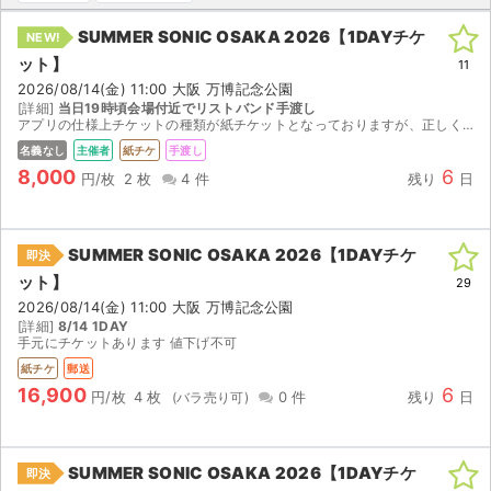
SUMMER SONIC OSAKA 2026【1DAYチケ
NEW!
ライブ・コンサート（海外）
ット】
11
イベント
2026/08/14(金) 11:00 大阪 万博記念公園
[詳細]
当日19時頃会場付近でリストバンド手渡し
アプリの仕様上チケットの種類が紙チケットとなっておりますが、正しくはリストバンドになります。 リストバンドのみを会場付近で手渡しいたします。 ～18:20までのステージを見たいので、そのステー...
スポーツ
名義なし
主催者
紙チケ
手渡し
8,000
6
円/枚
2 枚
4 件
残り
日
演劇・ミュージカル
ご利用ガイド
SUMMER SONIC OSAKA 2026【1DAYチケ
即決
ット】
29
ご利用ガイド
2026/08/14(金) 11:00 大阪 万博記念公園
[詳細]
8/14 1DAY
手数料・お支払い方法
手元にチケットあります 値下げ不可
紙チケ
郵送
AIに質問する
16,900
6
円/枚
4 枚
0 件
残り
日
よくある質問
SUMMER SONIC OSAKA 2026【1DAYチケ
即決
お知らせ