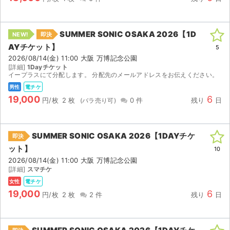
SUMMER SONIC OSAKA 2026【1D
NEW!
即決
AYチケット】
5
2026/08/14(金) 11:00 大阪 万博記念公園
[詳細]
1Dayチケット
イープラスにて分配します。 分配先のメールアドレスをお伝えください。
男性
電チケ
19,000
6
円/枚
2 枚
0 件
残り
日
SUMMER SONIC OSAKA 2026【1DAYチケ
即決
ット】
10
2026/08/14(金) 11:00 大阪 万博記念公園
[詳細]
スマチケ
女性
電チケ
19,000
6
円/枚
2 枚
2 件
残り
日