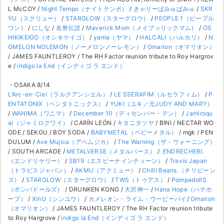
L McCOY /
Night Tempo（ナイトテンポ）
/
きゃりーぱみゅぱみゅ
/
SKR
YU（スクリュー）
/
STARGLOW（スターグロウ）
/
PEOPLE 1（ピープル
ワン）
/
にしな
/
名誉伝説
/
Maverick Mom（メイブッリックマム）
/
OS
HIKIKEIGO（オシキケイゴ）
/
yama（ヤマ）
/
HALCALI（ハルカリ）
/
N
OMELON NOLEMON（ノーメロンノーレモン）
/
Omarion（オマリオン）
/ JAMES FAUNTLEROY / The RH Factor reunion tribute to Roy Hargrov
e /
indigo la End（インディゴ ラ エンド）
・OSAKA 8/14
L’Arc-en-Ciel（ラルクアンシエル）
/
LE SSERAFIM（ルセラフィム）
/
P
ENTATONIX（ペンタトニックス）
/
YUKI（ユキ／元JUDY AND MARY）
/
WANIMA（ワニマ）
/
December 10（ディセンバー・テン）
/
Jamiroqu
ai（ジャミロクワイ）
/ CARÍN LEÓN /
キタニタツヤ
/ BINI / NECTAR WO
ODE / SEKOU / BOY SODA /
BABYMETAL（ベビーメタル）
/ mgk / PEN
DULUM /
Ave Mujica（アベムジカ）
/
The Warning（ザ・ウォーニング）
/ SOUTH ARCADE /
METALVERSE（メタルバース）
/
.ENDRECHERI.
（エンドリケリー）
/
SB19（エスビーナインティーン）
/
Travis Japan
（トラビスジャパン）
/
AKMU（アクミュー）
/
Chilli Beans.（チリビーン
ズ）
/
STARGLOW（スターグロウ）
/
TWS（トゥアス）
/
PompadollS
（ポンパドールズ）
/ DRUNKEN KONG /
大沢伸一
/
Hana Hope（ハナホ
ープ）
/
XinU（シンユウ）
/
カメレオン・ライム・ウーピーパイ
/
Omarion
（オマリオン）
/ JAMES FAUNTLEROY / The RH Factor reunion tribute
to Roy Hargrove /
indigo la End（インディゴ ラ エンド）