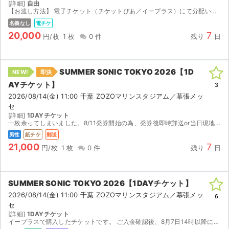
[詳細]
自由
【お渡し方法】 電子チケット（チケットぴあ／イープラス）にて分配いたします。 分配可能になり次第、取引連絡にてURLをお送りします。 【注意事項】 公演が中止となった場合のみ、手数料を差し引い...
名義なし
電チケ
20,000
7
円/枚
1 枚
0 件
残り
日
SUMMER SONIC TOKYO 2026【1D
NEW!
即決
AYチケット】
3
2026/08/14(金) 11:00 千葉 ZOZOマリンスタジアム／幕張メッ
セ
[詳細]
1DAYチケット
一枚余ってしまいました。8/11発券開始の為、発券後即時郵送or当日現地にて手渡しいたします。 迅速な対応心掛けますので、何卒宜しくお願いいたします。
男性
紙チケ
郵送
21,000
7
円/枚
1 枚
0 件
残り
日
SUMMER SONIC TOKYO 2026【1DAYチケット】
2026/08/14(金) 11:00 千葉 ZOZOマリンスタジアム／幕張メッ
6
セ
[詳細]
1DAYチケット
イープラスで購入したチケットです。 ご入金確認後、8月7日14時以降にセブンイレブンでの発券番号をお伝えします。 発券の際に店頭発券手数料165円を別途お支払いください。