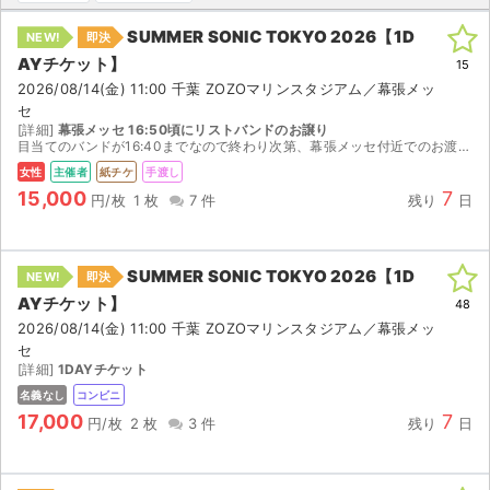
SUMMER SONIC TOKYO 2026【1D
NEW!
即決
ライブ・コンサート（海外）
AYチケット】
15
イベント
2026/08/14(金) 11:00 千葉 ZOZOマリンスタジアム／幕張メッ
セ
[詳細]
幕張メッセ 16:50頃にリストバンドのお譲り
スポーツ
目当てのバンドが16:40までなので終わり次第、幕張メッセ付近でのお渡しになります。当方女性です。よろしくお願いいたします。
女性
主催者
紙チケ
手渡し
演劇・ミュージカル
15,000
7
円/枚
1 枚
7 件
残り
日
ご利用ガイド
SUMMER SONIC TOKYO 2026【1D
NEW!
即決
ご利用ガイド
AYチケット】
48
2026/08/14(金) 11:00 千葉 ZOZOマリンスタジアム／幕張メッ
手数料・お支払い方法
セ
[詳細]
1DAYチケット
AIに質問する
名義なし
コンビニ
17,000
7
円/枚
2 枚
3 件
残り
日
よくある質問
お知らせ