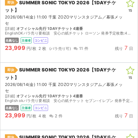
SUMMER SONIC TOKYO 2026【1DAYチケ
即決
ット】
15
2026/08/14(金) 11:00 千葉 ZOZOマリンスタジアム／幕張メッ
セ
[詳細]
オフィシャル先行 1DAYチケット4連番
EnglishOKバラ売り要相談 安心の紙チケット ローソン 発券予定枚数:4枚 2026/08/09(日) 14:00 ~ 2026/08/17(月) 21:00の間にお受取りくださ...
名義なし
主催者
コンビニ
23,999
7
円/枚
2 枚
11 件
残り
日
SUMMER SONIC TOKYO 2026【1DAYチケ
即決
ット】
15
2026/08/14(金) 11:00 千葉 ZOZOマリンスタジアム／幕張メッ
セ
[詳細]
オフィシャル先行 1DAYチケット4連番
English okバラ売り要相談 安心の紙チケット セブン-イレブン 発券予定枚数:4枚 2026/08/09(日) 14:00 ~ 2026/08/17(月) 21:00の間にお受取り...
名義なし
主催者
コンビニ
23,999
7
円/枚
4 枚
2 件
残り
日
SUMMER SONIC TOKYO 2026【1DAYチケ
即決