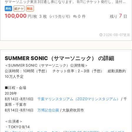
サマーソニック東京3日通し券になります。 8/7にチケット発行し、送付する流れになります。 購入後の入場トラブル等での返金しかねますのでよろしくお願いします。
男性
紙チケ
郵送
100,000
7
円/枚
3 枚
0 件
残り
日
2026-08-07更新
SUMMER SONIC（サマーソニック） の詳細
＜SUMMER SONIC（サマーソニック）公演情報＞
公演時間：10時間（予想） チケット倍率：2～3倍（予想） 総動員数約
10万人予定
■日程・会場
2026年
8月14日-8月16日
千葉マリンスタジアム（ZOZOマリンスタジアム）
/ 千
葉県・千葉市
8月14日-8月16日
万博記念公園
/ 大阪府吹田市
＜出演者＞
・TOKYO 8/14