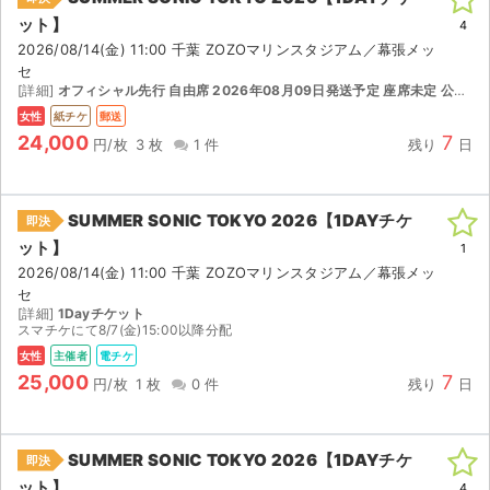
ット】
4
2026/08/14(金) 11:00 千葉 ZOZOマリンスタジアム／幕張メッ
セ
[詳細]
オフィシャル先行 自由席 2026年08月09日発送予定 座席未定 公演日の1週間前発送予定
女性
紙チケ
郵送
24,000
7
円/枚
3 枚
1 件
残り
日
SUMMER SONIC TOKYO 2026【1DAYチケ
即決
ット】
1
2026/08/14(金) 11:00 千葉 ZOZOマリンスタジアム／幕張メッ
セ
[詳細]
1Dayチケット
スマチケにて8/7(金)15:00以降分配
女性
主催者
電チケ
25,000
7
円/枚
1 枚
0 件
残り
日
SUMMER SONIC TOKYO 2026【1DAYチケ
即決
ット】
4