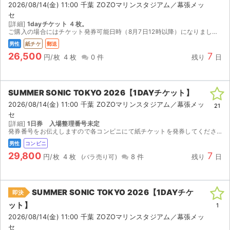
2026/08/14(金) 11:00 千葉 ZOZOマリンスタジアム／幕張メッ
セ
[詳細]
1dayチケット ４枚。
ご購入の場合にはチケット発券可能日時（8月7日12時以降）になりましたら、レターパックプラス（速達扱い）にて発送させていただきます。通常、発送日の翌日には到着いたします。 サマソニは雨天決行、...
男性
紙チケ
郵送
26,500
7
円/枚
4 枚
0 件
残り
日
SUMMER SONIC TOKYO 2026【1DAYチケット】
2026/08/14(金) 11:00 千葉 ZOZOマリンスタジアム／幕張メッ
21
セ
[詳細]
1日券 入場整理番号未定
発券番号をお伝えしますので各コンビニにて紙チケットを発券してください。お座席は紙チケットを発券してみないと分かりませんのでご検討宜しくお願い致します。 詳細 出演： 8.14fri-Tokyo...
男性
コンビニ
29,800
7
円/枚
4 枚
8 件
残り
日
SUMMER SONIC TOKYO 2026【1DAYチケ
即決
ット】
1
2026/08/14(金) 11:00 千葉 ZOZOマリンスタジアム／幕張メッ
セ