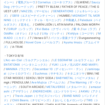
イシー）
/
電気グルーヴ
/
Cornelius（コーネリアス）
/ ELMIENE /
Saucy
Dog（サウシードッグ）
/ PRETTY BLEAK / FATHER OF PEACE / THE G
UEST LIST /
MAZZEL（マーゼル）
/
GENERATIONS（ジェネレーション
ズ）
/
SB19（エスビーナインティーン）
/ HUMBE /
MIDNIGHT TIL MOR
NING（ミッドナイト・ティル・モーニング）
/
中島健人
/
Paledusk（ペイ
ルダスク）
/
花冷え。
/ CARÍN LEÓN / LATIN MAFIA / PALOMA MORPH
Y /
SIRUP（シラップ）
/
Kvi Baba （クヴィ ババ）
/
紫 今
/
luv（ラブ）
/
OddRe:（オドレ）
/
さらさ
/
Litty（リッティ）
/
Kohjiya（コージヤ）
/
M
IKADO（ミカド）
/ 7 / Verses GT /
パソコン音楽クラブ
/ Dungeoneering
/ FULLHOUSE /
Novel Core（ノベルコア）
/
Ayumu Imazu（アユムイマ
ズ）
/ A-TRAK
・TOKYO 8/16
L’Arc-en-Ciel（ラルクアンシエル）
/
LE SSERAFIM（ルセラフィム）
/
P
ENTATONIX（ペンタトニックス）
/
YUKI（ユキ／元JUDY AND MARY）
/
WANIMA（ワニマ）
/
December 10（ディセンバー・テン）
/
Jamiroqu
ai（ジャミロクワイ）
/
Suchmos（サチモス）
/
キタニタツヤ
/ BINI / NE
CTAR WOODE / SEKOU / BOY SODA /
BABYMETAL（ベビーメタル）
/
mgk / PENDULUM /
Ave Mujica（アベムジカ）
/
The Warning（ザ・ウォ
ーニング）
/ SOUTH ARCADE /
METALVERSE（メタルバース）
/
amazar
ashi（アマザラシ）
/
.ENDRECHERI.（エンドリケリー）
/
AKMU（アクミ
ュー）
/
Travis Japan（トラビスジャパン）
/
BAND MAID（バンドメイ
ド）
/
Chilli Beans.（チリビーンズ）
/
おいしくるメロンパン
/
TWS（ト
ゥアス）
/ CRYSTAL WATERS / THEA AUSTIN, formerly of SNAP! / REA