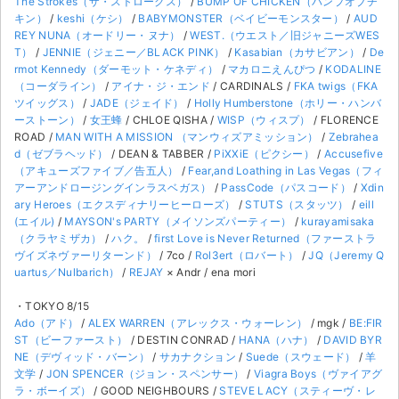
The Strokes（ザ・ストロークス）
/
BUMP OF CHICKEN（バンプオブチ
キン）
/
keshi（ケシ）
/
BABYMONSTER（ベイビーモンスター）
/
AUD
REY NUNA（オードリー・ヌナ）
/
WEST.（ウエスト／旧ジャニーズWES
T）
/
JENNIE（ジェニー／BLACK PINK）
/
Kasabian（カサビアン）
/
De
rmot Kennedy（ダーモット・ケネディ）
/
マカロニえんぴつ
/
KODALINE
（コーダライン）
/
アイナ・ジ・エンド
/ CARDINALS /
FKA twigs（FKA
ツイッグス）
/
JADE（ジェイド）
/
Holly Humberstone（ホリー・ハンバ
ーストーン）
/
女王蜂
/ CHLOE QISHA /
WISP（ウィスプ）
/ FLORENCE
ROAD /
MAN WITH A MISSION （マンウィズアミッション）
/
Zebrahea
d（ゼブラヘッド）
/ DEAN & TABBER /
PiXXiE（ピクシー）
/
Accusefive
（アキューズファイブ／告五人）
/
Fear,and Loathing in Las Vegas（フィ
アーアンドロージングインラスベガス）
/
PassCode（パスコード）
/
Xdin
ary Heroes（エクスディナリーヒーローズ）
/
STUTS（スタッツ）
/
eill
(エイル)
/
MAYSON's PARTY（メイソンズパーティー）
/
kurayamisaka
（クラヤミザカ）
/
ハク。
/
first Love is Never Returned（ファーストラ
ヴイズネヴァーリターンド）
/ 7co /
Rol3ert（ロバート）
/
JQ（Jeremy Q
uartus／Nulbarich）
/
REJAY
× Andr / ena mori
・TOKYO 8/15
Ado（アド）
/
ALEX WARREN（アレックス・ウォーレン）
/ mgk /
BE:FIR
ST（ビーファースト）
/ DESTIN CONRAD /
HANA（ハナ）
/
DAVID BYR
NE（デヴィッド・バーン）
/
サカナクション
/
Suede（スウェード）
/
羊
文学
/
JON SPENCER（ジョン・スペンサー）
/
Viagra Boys（ヴァイアグ
ラ・ボーイズ）
/ GOOD NEIGHBOURS /
STEVE LACY（スティーヴ・レ