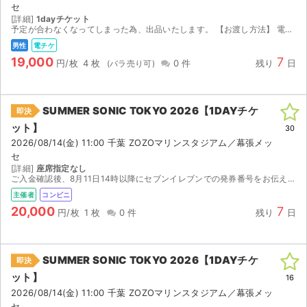
セ
[詳細]
1dayチケット
予定が合わなくなってしまった為、出品いたします。 【お渡し方法】 電子チケット（イープラス）にて分配いたします。 分配可能になり次第、取引連絡にてURLをお送りします。 分配は2026/08...
男性
電チケ
19,000
7
円/枚
4 枚
0 件
残り
日
SUMMER SONIC TOKYO 2026【1DAYチケ
即決
ット】
30
2026/08/14(金) 11:00 千葉 ZOZOマリンスタジアム／幕張メッ
セ
[詳細]
座席指定なし
ご入金確認後、8月11日14時以降にセブンイレブンでの発券番号をお伝えします。発券の際に店頭発券手数料165円を別途お支払いください。
主催者
コンビニ
20,000
7
円/枚
1 枚
0 件
残り
日
SUMMER SONIC TOKYO 2026【1DAYチケ
即決
ット】
16
2026/08/14(金) 11:00 千葉 ZOZOマリンスタジアム／幕張メッ
セ