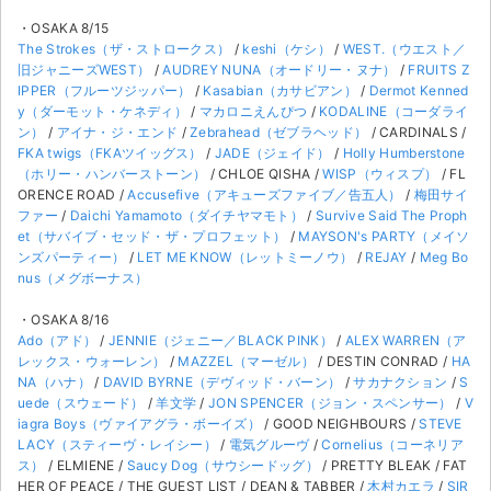
・OSAKA 8/15
The Strokes（ザ・ストロークス）
/
keshi（ケシ）
/
WEST.（ウエスト／
旧ジャニーズWEST）
/
AUDREY NUNA（オードリー・ヌナ）
/
FRUITS Z
IPPER（フルーツジッパー）
/
Kasabian（カサビアン）
/
Dermot Kenned
y（ダーモット・ケネディ）
/
マカロニえんぴつ
/
KODALINE（コーダライ
ン）
/
アイナ・ジ・エンド
/
Zebrahead（ゼブラヘッド）
/ CARDINALS /
FKA twigs（FKAツイッグス）
/
JADE（ジェイド）
/
Holly Humberstone
（ホリー・ハンバーストーン）
/ CHLOE QISHA /
WISP（ウィスプ）
/ FL
ORENCE ROAD /
Accusefive（アキューズファイブ／告五人）
/
梅田サイ
ファー
/
Daichi Yamamoto（ダイチヤマモト）
/
Survive Said The Proph
et（サバイブ・セッド・ザ・プロフェット）
/
MAYSON's PARTY（メイソ
ンズパーティー）
/
LET ME KNOW（レットミーノウ）
/
REJAY
/
Meg Bo
nus（メグボーナス）
・OSAKA 8/16
Ado（アド）
/
JENNIE（ジェニー／BLACK PINK）
/
ALEX WARREN（ア
レックス・ウォーレン）
/
MAZZEL（マーゼル）
/ DESTIN CONRAD /
HA
NA（ハナ）
/
DAVID BYRNE（デヴィッド・バーン）
/
サカナクション
/
S
uede（スウェード）
/
羊文学
/
JON SPENCER（ジョン・スペンサー）
/
V
iagra Boys（ヴァイアグラ・ボーイズ）
/ GOOD NEIGHBOURS /
STEVE
LACY（スティーヴ・レイシー）
/
電気グルーヴ
/
Cornelius（コーネリア
ス）
/ ELMIENE /
Saucy Dog（サウシードッグ）
/ PRETTY BLEAK / FAT
HER OF PEACE / THE GUEST LIST / DEAN & TABBER /
木村カエラ
/
SIR