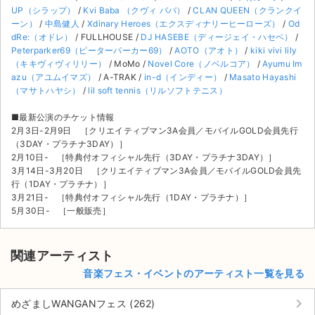
UP（シラップ）
/
Kvi Baba （クヴィ ババ）
/
CLAN QUEEN（クランクイ
ーン）
/
中島健人
/
Xdinary Heroes（エクスディナリーヒーローズ）
/
Od
dRe:（オドレ）
/ FULLHOUSE /
DJ HASEBE（ディージェイ・ハセベ）
/
Peterparker69（ピーターパーカー69）
/
AOTO（アオト）
/
kiki vivi lily
（キキヴィヴィリリー）
/ MoMo /
Novel Core（ノベルコア）
/
Ayumu Im
azu（アユムイマズ）
/ A-TRAK /
in-d（インディー）
/
Masato Hayashi
（マサトハヤシ）
/
lil soft tennis（リルソフトテニス）
■最新公演のチケット情報
2月3日-2月9日 ［クリエイティブマン3A会員／モバイルGOLD会員先行
（3DAY・プラチナ3DAY）］
2月10日- ［特典付オフィシャル先行（3DAY・プラチナ3DAY）］
3月14日-3月20日 ［クリエイティブマン3A会員／モバイルGOLD会員先
行（1DAY・プラチナ）］
3月21日- ［特典付オフィシャル先行（1DAY・プラチナ）］
5月30日- ［一般販売］
関連アーティスト
音楽フェス・イベントのアーティスト一覧を見る
keyboard_arrow_right
めざましWANGANフェス (262)