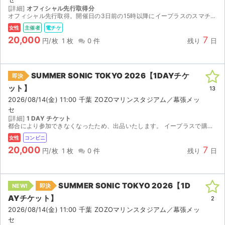
[詳細]
オフィシャル先行取得分
オフィシャル先行取得。開催日の3日前の15時以降にイープラスのスマチケで分配予定。
女性
主催者
電チケ
20,000
7
円/枚
1 枚
0 件
残り
日
SUMMER SONIC TOKYO 2026【1DAYチケ
即決
ット】
13
2026/08/14(金) 11:00 千葉 ZOZOマリンスタジアム／幕張メッ
セ
[詳細]
1 DAY チケット
都合により参加できなくなったため、出品いたします。 イープラスで購入したチケットです。 ご入金確認後、8月11日14:00以降にセブンイレブンでの発券番号をお伝えします。 発券の際に店頭発券手数...
女性
コンビニ
20,000
7
円/枚
1 枚
0 件
残り
日
SUMMER SONIC TOKYO 2026【1D
NEW!
即決
AYチケット】
2
2026/08/14(金) 11:00 千葉 ZOZOマリンスタジアム／幕張メッ
セ