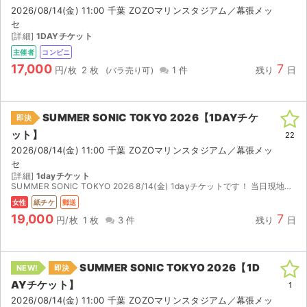
チケットジャム利用規約
2026/08/14(金) 11:00 千葉 ZOZOマリンスタジアム／幕張メッ
セ
プライバシーポリシー
[詳細]
1DAYチケット
主催者
コンビニ
特定商取引法に基づく表記
17,000
7
円/枚
2 枚
1 件
残り
日
公演登録依頼
SUMMER SONIC TOKYO 2026【1DAYチケ
即決
不正転売禁止法について
ット】
22
2026/08/14(金) 11:00 千葉 ZOZOマリンスタジアム／幕張メッ
チケットジャムの取り組み
セ
[詳細]
1dayチケット
音楽情報
SUMMER SONIC TOKYO 2026 8/14(金) 1dayチケットです！ 当日現地にてお渡しも可能です。 要相談ください！！！ 紙チケット2枚（バラ売り可能） 8/7(金)か...
女性
紙チケ
郵送
19,000
7
円/枚
1 枚
3 件
残り
日
SUMMER SONIC TOKYO 2026【1D
NEW!
即決
AYチケット】
1
2026/08/14(金) 11:00 千葉 ZOZOマリンスタジアム／幕張メッ