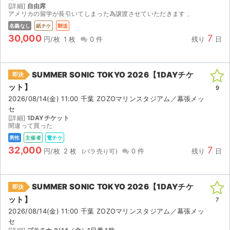
[詳細]
自由席
アメリカの留学が長引いてしまった為譲渡させていただきます 、
名義なし
紙チケ
郵送
30,000
7
円/枚
1 枚
0 件
残り
日
SUMMER SONIC TOKYO 2026【1DAYチケ
即決
ット】
9
2026/08/14(金) 11:00 千葉 ZOZOマリンスタジアム／幕張メッ
セ
[詳細]
1DAYチケット
間違って買った
男性
主催者
電チケ
32,000
7
円/枚
2 枚
0 件
残り
日
SUMMER SONIC TOKYO 2026【1DAYチケ
即決
ット】
7
2026/08/14(金) 11:00 千葉 ZOZOマリンスタジアム／幕張メッ
セ