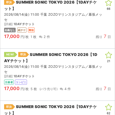
SUMMER SONIC TOKYO 2026【1DAYチケ
即決
ット】
66
2026/08/14(金) 11:00 千葉 ZOZOマリンスタジアム／幕張メッ
セ
[詳細]
1DAYチケット
名義なし
紙チケ
郵送
17,000
7
円/枚
1 枚
2 件
残り
日
SUMMER SONIC TOKYO 2026【1D
NEW!
即決
AYチケット】
21
2026/08/14(金) 11:00 千葉 ZOZOマリンスタジアム／幕張メッ
セ
[詳細]
1DAYチケット
主催者
コンビニ
17,000
7
円/枚
5 枚
4 件
残り
日
サイト情報
チケットジャム運営会社
SUMMER SONIC TOKYO 2026【1DAYチケ
即決
ット】
62