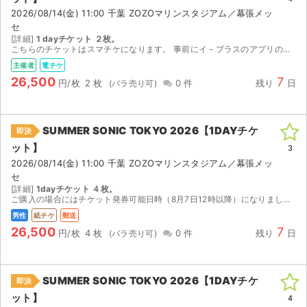
2026/08/14(金) 11:00 千葉 ZOZOマリンスタジアム／幕張メッ
セ
[詳細]
1 dayチケット ２枚。
こちらのチケットはスマチケになります。 事前にイ－プラスのアプリのインストールをお済ませください。 ご購入の場合にはイ－プラスのアプリに登録済みのメ－ルアドレス（複数枚ご購入の場合には複数人分...
主催者
電チケ
26,500
7
円/枚
2 枚
0 件
残り
日
SUMMER SONIC TOKYO 2026【1DAYチケ
即決
ット】
3
2026/08/14(金) 11:00 千葉 ZOZOマリンスタジアム／幕張メッ
セ
[詳細]
1dayチケット ４枚。
ご購入の場合にはチケット発券可能日時（8月7日12時以降）になりましたら、レターパックプラス（速達扱い）にて発送させていただきます。通常、発送日の翌日には到着いたします。 サマソニは雨天決行、...
男性
紙チケ
郵送
26,500
7
円/枚
4 枚
0 件
残り
日
SUMMER SONIC TOKYO 2026【1DAYチケ
即決
ット】
4