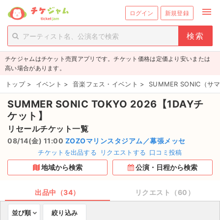
menu
ログイン
新規登録
person_add
exit_to_app
新規会員登録
ログイン
チケジャムはチケット売買アプリです。チケット価格は定価より安いまたは
チケットを探す
高い場合があります。
新着チケット
トップ
>
イベント
>
音楽フェス・イベント
>
SUMMER SONIC（
SUMMER SONIC TOKYO 2026【1DAYチ
値下げしたチケット
ケット】
都道府県からチケットを探す
リセールチケット一覧
08/14(金) 11:00
ZOZOマリンスタジアム／幕張メッセ
もうすぐ開催のチケット
チケットを出品する
リクエストする
口コミ投稿
地域から検索
公演・日程から検索
チケットのリクエスト一覧
出品中（34）
リクエスト（60）
取扱チケット
並び順
絞り込み
ライブ・コンサート（国内）