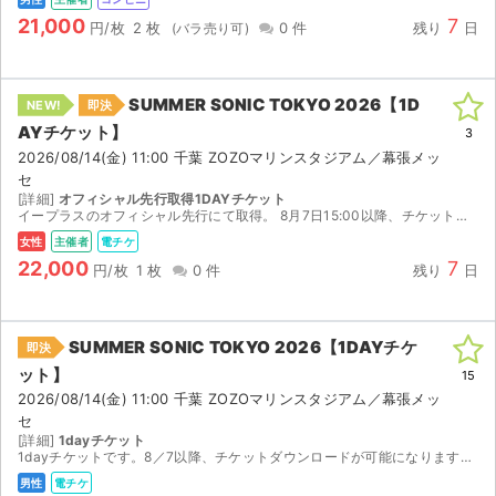
21,000
7
円/枚
2 枚
0 件
残り
日
SUMMER SONIC TOKYO 2026【1D
NEW!
即決
AYチケット】
3
2026/08/14(金) 11:00 千葉 ZOZOマリンスタジアム／幕張メッ
セ
[詳細]
オフィシャル先行取得1DAYチケット
イープラスのオフィシャル先行にて取得。 8月7日15:00以降、チケットのダウンロードが可能になり次第イープラスのスマチケにて分配予定です。
女性
主催者
電チケ
22,000
7
円/枚
1 枚
0 件
残り
日
SUMMER SONIC TOKYO 2026【1DAYチケ
即決
ット】
15
2026/08/14(金) 11:00 千葉 ZOZOマリンスタジアム／幕張メッ
セ
[詳細]
1dayチケット
1dayチケットです。8／7以降、チケットダウンロードが可能になりますので、スマチケで分配いたします。
男性
電チケ