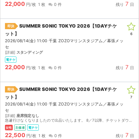
22,000
7
円/枚
1 枚
0 件
残り
日
SUMMER SONIC TOKYO 2026【1DAYチケ
即決
ット】
6
2026/08/14(金) 11:00 千葉 ZOZOマリンスタジアム／幕張メッ
セ
[詳細]
スタンディング
電チケ
22,000
7
円/枚
1 枚
0 件
残り
日
SUMMER SONIC TOKYO 2026【1DAYチケ
即決
ット】
7
2026/08/14(金) 11:00 千葉 ZOZOマリンスタジアム／幕張メッ
セ
[詳細]
座席指定なし
急遽行けなくなりましたので出品いたします。 8／7以降、チケットダウンロードが可能になりますので、e+にて分配いたします。 出品が初めてなので勝手がわかっておりませんが、なるべく早く対応いたしま...
女性
主催者
電チケ
22,500
7
円/枚
1 枚
0 件
残り
日