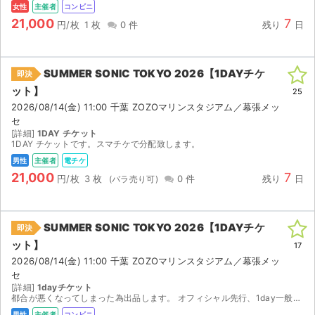
女性
主催者
コンビニ
21,000
7
円/枚
1 枚
0 件
残り
日
SUMMER SONIC TOKYO 2026【1DAYチケ
即決
ット】
25
2026/08/14(金) 11:00 千葉 ZOZOマリンスタジアム／幕張メッ
セ
[詳細]
1DAY チケット
1DAY チケットです。スマチケで分配致します。
男性
主催者
電チケ
21,000
7
円/枚
3 枚
0 件
残り
日
SUMMER SONIC TOKYO 2026【1DAYチケ
即決
ット】
17
2026/08/14(金) 11:00 千葉 ZOZOマリンスタジアム／幕張メッ
セ
[詳細]
1dayチケット
都合が悪くなってしまった為出品します。 オフィシャル先行、1day一般。支払い済です。 入金確認後、セブンイレブンでの発券番号をお伝えします。8/9 14時～発券開始です。 発券の際に別途...
男性
主催者
コンビニ