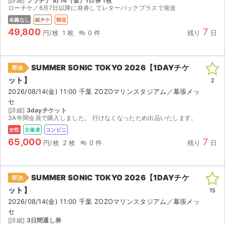
[詳細]
プラチナ 8/14（金）1日券 1枚
ローチケ／8月7日以降に発券してレターパックプラスで発送
名義なし
紙チケ
郵送
49,800
7
円/枚
1 枚
0 件
残り
日
SUMMER SONIC TOKYO 2026【1DAYチケ
即決
ット】
2
2026/08/14(金) 11:00 千葉 ZOZOマリンスタジアム／幕張メッ
セ
[詳細]
3dayチケット
3A年間会員で購入しました。 行けなくなったため出品いたします。
女性
主催者
コンビニ
65,000
7
円/枚
2 枚
0 件
残り
日
SUMMER SONIC TOKYO 2026【1DAYチケ
即決
ット】
15
2026/08/14(金) 11:00 千葉 ZOZOマリンスタジアム／幕張メッ
セ
[詳細]
3日間通し券