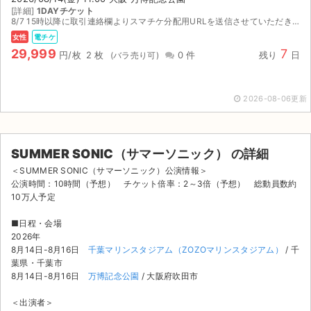
[詳細]
1DAYチケット
8/7 15時以降に取引連絡欄よりスマチケ分配用URLを送信させていただきます。朝イチ整理券の申込対応可能です。ご落札前にコメント欄よりその旨お知らせください。
女性
電チケ
29,999
7
円/枚
2 枚
0 件
残り
日
2026-08-06更新
SUMMER SONIC（サマーソニック） の詳細
＜SUMMER SONIC（サマーソニック）公演情報＞
公演時間：10時間（予想） チケット倍率：2～3倍（予想） 総動員数約
10万人予定
■日程・会場
2026年
8月14日-8月16日
千葉マリンスタジアム（ZOZOマリンスタジアム）
/ 千
葉県・千葉市
8月14日-8月16日
万博記念公園
/ 大阪府吹田市
＜出演者＞