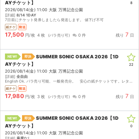
AYチケット】
8
2026/08/14(金) 11:00 大阪 万博記念公園
[詳細]
8/14 1DAY
7日前にチケット発券しましたら発送します。 値下げ不可
紙チケ
郵送
17,500
7
円/枚
4 枚
0 件
残り
日
SUMMER SONIC OSAKA 2026【1D
NEW!
即決
AYチケット】
22
2026/08/14(金) 11:00 大阪 万博記念公園
[詳細]
全自由
English Ok. バラ売り可能、一般発売分。 安心の紙チケットです。レターパックプラス速達にて配送します。 ※万が一公演中止の際は、手数料送料を差し引いた金額を返金いたします。
紙チケ
郵送
17,980
7
円/枚
3 枚
0 件
残り
日
サイト情報
SUMMER SONIC OSAKA 2026【1D
NEW!
即決
AYチケット】
0
チケットジャム運営会社
2026/08/14(金) 11:00 大阪 万博記念公園
[詳細]
座席なし