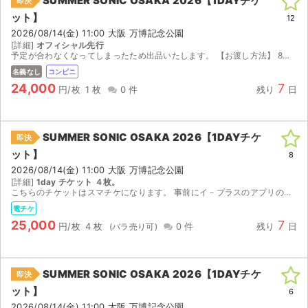
SUMMER SONIC OSAKA 2026【1DAYチケ
即決
ット】
12
2026/08/14(金) 11:00 大阪 万博記念公園
[詳細]
オフィシャル先行
予定が合わなくなってしまったため出品いたします。 【お渡し方法】 8月7日(金)14:00以降、発券番号をお伝えしますのでセブンイレブンにて発券下さい。 【注意事項】 公演が中止となった場合...
名義なし
コンビニ
24,000
7
円/枚
1 枚
0 件
残り
日
SUMMER SONIC OSAKA 2026【1DAYチケ
即決
ット】
8
2026/08/14(金) 11:00 大阪 万博記念公園
[詳細]
1day チケット ４枚。
こちらのチケットはスマチケになります。 事前にイ－プラスのアプリのインストールをお済ませください。 ご購入の場合にはイ－プラスのアプリに登録済みのメ－ルアドレス（複数枚ご購入の場合には複数人分...
電チケ
25,000
7
円/枚
4 枚
0 件
残り
日
SUMMER SONIC OSAKA 2026【1DAYチケ
即決
ット】
6
2026/08/14(金) 11:00 大阪 万博記念公園