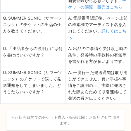
新規登録からお願いします。
チ
ケットの譲渡・販売はこちら
Q. SUMMER SONIC（サマーソ
A. 電話番号認証後、ページ上部
ニック）のチケットの出品の仕
の検索欄でアーティスト名を入
方を教えてください。
力してください。
詳しくはこち
ら
Q. 「出品者からの説明」には何
A. 出品のご事情や受け渡し時の
を書けばいいですか？
条件、発券時の手数料の有無等
を書かれる方が多いようです。
Q. SUMMER SONIC（サマーソ
A. 一度行った発送通知は取り消
ニック）のチケットで誤って発
しができません。買い手様へ事
送通知をしてしまいました。ど
情をご説明の上、実際に発送さ
うしたらいいですか？
れた際あらためて取引連絡にて
発送の旨お伝えください。
不正転売目的でのチケット購入・販売は固くお断りさせて頂き
ます。