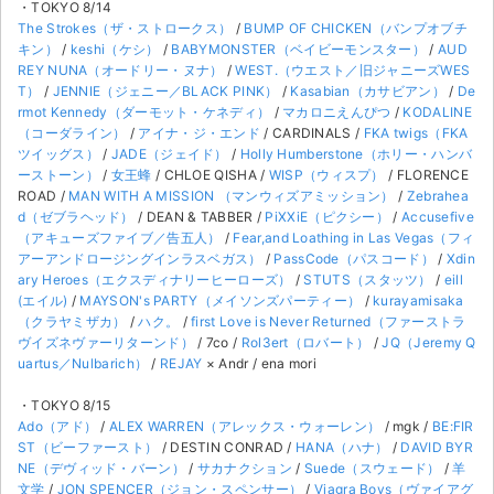
・TOKYO 8/14
The Strokes（ザ・ストロークス）
/
BUMP OF CHICKEN（バンプオブチ
キン）
/
keshi（ケシ）
/
BABYMONSTER（ベイビーモンスター）
/
AUD
REY NUNA（オードリー・ヌナ）
/
WEST.（ウエスト／旧ジャニーズWES
T）
/
JENNIE（ジェニー／BLACK PINK）
/
Kasabian（カサビアン）
/
De
rmot Kennedy（ダーモット・ケネディ）
/
マカロニえんぴつ
/
KODALINE
（コーダライン）
/
アイナ・ジ・エンド
/ CARDINALS /
FKA twigs（FKA
ツイッグス）
/
JADE（ジェイド）
/
Holly Humberstone（ホリー・ハンバ
ーストーン）
/
女王蜂
/ CHLOE QISHA /
WISP（ウィスプ）
/ FLORENCE
ROAD /
MAN WITH A MISSION （マンウィズアミッション）
/
Zebrahea
d（ゼブラヘッド）
/ DEAN & TABBER /
PiXXiE（ピクシー）
/
Accusefive
（アキューズファイブ／告五人）
/
Fear,and Loathing in Las Vegas（フィ
アーアンドロージングインラスベガス）
/
PassCode（パスコード）
/
Xdin
ary Heroes（エクスディナリーヒーローズ）
/
STUTS（スタッツ）
/
eill
(エイル)
/
MAYSON's PARTY（メイソンズパーティー）
/
kurayamisaka
（クラヤミザカ）
/
ハク。
/
first Love is Never Returned（ファーストラ
ヴイズネヴァーリターンド）
/ 7co /
Rol3ert（ロバート）
/
JQ（Jeremy Q
uartus／Nulbarich）
/
REJAY
× Andr / ena mori
・TOKYO 8/15
Ado（アド）
/
ALEX WARREN（アレックス・ウォーレン）
/ mgk /
BE:FIR
ST（ビーファースト）
/ DESTIN CONRAD /
HANA（ハナ）
/
DAVID BYR
NE（デヴィッド・バーン）
/
サカナクション
/
Suede（スウェード）
/
羊
文学
/
JON SPENCER（ジョン・スペンサー）
/
Viagra Boys（ヴァイアグ