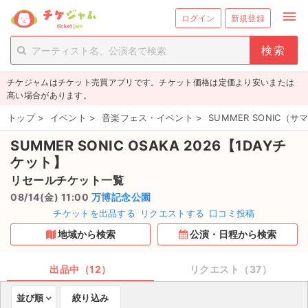
menu
ログイン
新規登録
person_add
exit_to_app
新規会員登録
ログイン
チケジャムはチケット売買アプリです。チケット価格は定価より安いまたは
チケットを探す
高い場合があります。
新着チケット
トップ
>
イベント
>
音楽フェス・イベント
>
SUMMER SONIC（
SUMMER SONIC OSAKA 2026【1DAYチ
値下げしたチケット
ケット】
都道府県からチケットを探す
リセールチケット一覧
08/14(金) 11:00
万博記念公園
もうすぐ開催のチケット
チケットを出品する
リクエストする
口コミ投稿
地域から検索
公演・日程から検索
チケットのリクエスト一覧
出品中（12）
リクエスト（37）
取扱チケット
並び順
絞り込み
ライブ・コンサート（国内）