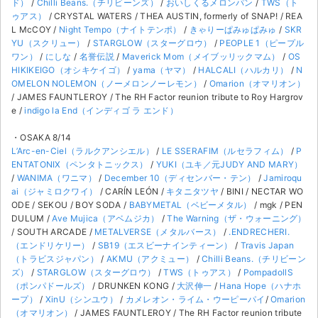
ド）
/
Chilli Beans.（チリビーンズ）
/
おいしくるメロンパン
/
TWS（ト
ゥアス）
/ CRYSTAL WATERS / THEA AUSTIN, formerly of SNAP! / REA
L McCOY /
Night Tempo（ナイトテンポ）
/
きゃりーぱみゅぱみゅ
/
SKR
YU（スクリュー）
/
STARGLOW（スターグロウ）
/
PEOPLE 1（ピープル
ワン）
/
にしな
/
名誉伝説
/
Maverick Mom（メイブッリックマム）
/
OS
HIKIKEIGO（オシキケイゴ）
/
yama（ヤマ）
/
HALCALI（ハルカリ）
/
N
OMELON NOLEMON（ノーメロンノーレモン）
/
Omarion（オマリオン）
/ JAMES FAUNTLEROY / The RH Factor reunion tribute to Roy Hargrov
e /
indigo la End（インディゴ ラ エンド）
・OSAKA 8/14
L’Arc-en-Ciel（ラルクアンシエル）
/
LE SSERAFIM（ルセラフィム）
/
P
ENTATONIX（ペンタトニックス）
/
YUKI（ユキ／元JUDY AND MARY）
/
WANIMA（ワニマ）
/
December 10（ディセンバー・テン）
/
Jamiroqu
ai（ジャミロクワイ）
/ CARÍN LEÓN /
キタニタツヤ
/ BINI / NECTAR WO
ODE / SEKOU / BOY SODA /
BABYMETAL（ベビーメタル）
/ mgk / PEN
DULUM /
Ave Mujica（アベムジカ）
/
The Warning（ザ・ウォーニング）
/ SOUTH ARCADE /
METALVERSE（メタルバース）
/
.ENDRECHERI.
（エンドリケリー）
/
SB19（エスビーナインティーン）
/
Travis Japan
（トラビスジャパン）
/
AKMU（アクミュー）
/
Chilli Beans.（チリビーン
ズ）
/
STARGLOW（スターグロウ）
/
TWS（トゥアス）
/
PompadollS
（ポンパドールズ）
/ DRUNKEN KONG /
大沢伸一
/
Hana Hope（ハナホ
ープ）
/
XinU（シンユウ）
/
カメレオン・ライム・ウーピーパイ
/
Omarion
（オマリオン）
/ JAMES FAUNTLEROY / The RH Factor reunion tribute