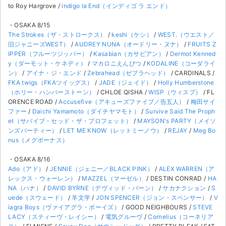
to Roy Hargrove /
indigo la End（インディゴ ラ エンド）
・OSAKA 8/15
The Strokes（ザ・ストロークス）
/
keshi（ケシ）
/
WEST.（ウエスト／
旧ジャニーズWEST）
/
AUDREY NUNA（オードリー・ヌナ）
/
FRUITS Z
IPPER（フルーツジッパー）
/
Kasabian（カサビアン）
/
Dermot Kenned
y（ダーモット・ケネディ）
/
マカロニえんぴつ
/
KODALINE（コーダライ
ン）
/
アイナ・ジ・エンド
/
Zebrahead（ゼブラヘッド）
/ CARDINALS /
FKA twigs（FKAツイッグス）
/
JADE（ジェイド）
/
Holly Humberstone
（ホリー・ハンバーストーン）
/ CHLOE QISHA /
WISP（ウィスプ）
/ FL
ORENCE ROAD /
Accusefive（アキューズファイブ／告五人）
/
梅田サイ
ファー
/
Daichi Yamamoto（ダイチヤマモト）
/
Survive Said The Proph
et（サバイブ・セッド・ザ・プロフェット）
/
MAYSON's PARTY（メイソ
ンズパーティー）
/
LET ME KNOW（レットミーノウ）
/
REJAY
/
Meg Bo
nus（メグボーナス）
・OSAKA 8/16
Ado（アド）
/
JENNIE（ジェニー／BLACK PINK）
/
ALEX WARREN（ア
レックス・ウォーレン）
/
MAZZEL（マーゼル）
/ DESTIN CONRAD /
HA
NA（ハナ）
/
DAVID BYRNE（デヴィッド・バーン）
/
サカナクション
/
S
uede（スウェード）
/
羊文学
/
JON SPENCER（ジョン・スペンサー）
/
V
iagra Boys（ヴァイアグラ・ボーイズ）
/ GOOD NEIGHBOURS /
STEVE
LACY（スティーヴ・レイシー）
/
電気グルーヴ
/
Cornelius（コーネリア