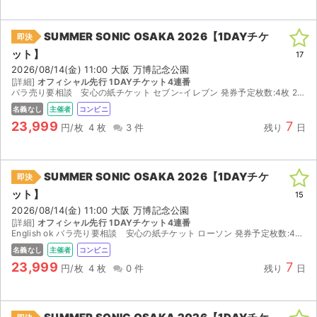
SUMMER SONIC OSAKA 2026【1DAYチケ
即決
ット】
17
2026/08/14(金) 11:00 大阪 万博記念公園
[詳細]
オフィシャル先行 1DAYチケット4連番
バラ売り要相談 安心の紙チケット セブン-イレブン 発券予定枚数:4枚 2026/08/09(日) 14:00 ~ 2026/08/17(月) 21:00の間にお受取りください。 ...
名義なし
主催者
コンビニ
23,999
7
円/枚
4 枚
3 件
残り
日
SUMMER SONIC OSAKA 2026【1DAYチケ
即決
ット】
15
2026/08/14(金) 11:00 大阪 万博記念公園
[詳細]
オフィシャル先行 1DAYチケット4連番
English ok バラ売り要相談 安心の紙チケット ローソン 発券予定枚数:4枚 2026/08/09(日) 14:00 ~ 2026/08/17(月) 21:00の間にお受取り...
名義なし
主催者
コンビニ
23,999
7
円/枚
4 枚
0 件
残り
日