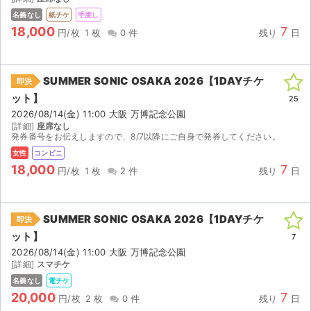
チケットジャム利用規約
名義なし
紙チケ
手渡し
18,000
7
円/枚
1 枚
0 件
残り
日
プライバシーポリシー
特定商取引法に基づく表記
SUMMER SONIC OSAKA 2026【1DAYチケ
即決
公演登録依頼
ット】
25
2026/08/14(金) 11:00 大阪 万博記念公園
不正転売禁止法について
[詳細]
座席なし
発券番号をお伝えしますので、8/7以降にご自身で発券してください。
チケットジャムの取り組み
女性
コンビニ
18,000
7
円/枚
1 枚
2 件
残り
日
音楽情報
SUMMER SONIC OSAKA 2026【1DAYチケ
即決
ット】
7
2026/08/14(金) 11:00 大阪 万博記念公園
[詳細]
スマチケ
名義なし
電チケ
20,000
7
円/枚
2 枚
0 件
残り
日