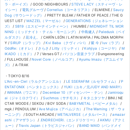
ラ・ボーイズ）
/ GOOD NEIGHBOURS /
STEVE LACY（スティーヴ・レ
イシー）
/
電気グルーヴ
/
Cornelius（コーネリアス）
/ ELMIENE /
Saucy
Dog（サウシードッグ）
/ PRETTY BLEAK / FATHER OF PEACE / THE G
UEST LIST /
MAZZEL（マーゼル）
/
GENERATIONS（ジェネレーション
ズ）
/
SB19（エスビーナインティーン）
/ HUMBE /
MIDNIGHT TIL MOR
NING（ミッドナイト・ティル・モーニング）
/
中島健人
/
Paledusk（ペイ
ルダスク）
/
花冷え。
/ CARÍN LEÓN / LATIN MAFIA / PALOMA MORPH
Y /
SIRUP（シラップ）
/
Kvi Baba （クヴィ ババ）
/
紫 今
/
luv（ラブ）
/
OddRe:（オドレ）
/
さらさ
/
Litty（リッティ）
/
Kohjiya（コージヤ）
/
M
IKADO（ミカド）
/ 7 / Verses GT /
パソコン音楽クラブ
/ Dungeoneering
/ FULLHOUSE /
Novel Core（ノベルコア）
/
Ayumu Imazu（アユムイマ
ズ）
/ A-TRAK
・TOKYO 8/16
L’Arc-en-Ciel（ラルクアンシエル）
/
LE SSERAFIM（ルセラフィム）
/
P
ENTATONIX（ペンタトニックス）
/
YUKI（ユキ／元JUDY AND MARY）
/
WANIMA（ワニマ）
/
December 10（ディセンバー・テン）
/
Jamiroqu
ai（ジャミロクワイ）
/
Suchmos（サチモス）
/
キタニタツヤ
/ BINI / NE
CTAR WOODE / SEKOU / BOY SODA /
BABYMETAL（ベビーメタル）
/
mgk / PENDULUM /
Ave Mujica（アベムジカ）
/
The Warning（ザ・ウォ
ーニング）
/ SOUTH ARCADE /
METALVERSE（メタルバース）
/
amazar
ashi（アマザラシ）
/
.ENDRECHERI.（エンドリケリー）
/
AKMU（アクミ
ュー）
/
Travis Japan（トラビスジャパン）
/
BAND MAID（バンドメイ