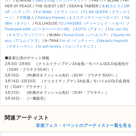
ス）
/ ELMIENE /
Saucy Dog（サウシードッグ）
/ PRETTY BLEAK / FAT
HER OF PEACE / THE GUEST LIST / DEAN & TABBER /
木村カエラ
/
SIR
UP（シラップ）
/
Kvi Baba （クヴィ ババ）
/
CLAN QUEEN（クランクイ
ーン）
/
中島健人
/
Xdinary Heroes（エクスディナリーヒーローズ）
/
Od
dRe:（オドレ）
/ FULLHOUSE /
DJ HASEBE（ディージェイ・ハセベ）
/
Peterparker69（ピーターパーカー69）
/
AOTO（アオト）
/
kiki vivi lily
（キキヴィヴィリリー）
/ MoMo /
Novel Core（ノベルコア）
/
Ayumu Im
azu（アユムイマズ）
/ A-TRAK /
in-d（インディー）
/
Masato Hayashi
（マサトハヤシ）
/
lil soft tennis（リルソフトテニス）
■最新公演のチケット情報
2月3日-2月9日 ［クリエイティブマン3A会員／モバイルGOLD会員先行
（3DAY・プラチナ3DAY）］
2月10日- ［特典付オフィシャル先行（3DAY・プラチナ3DAY）］
3月14日-3月20日 ［クリエイティブマン3A会員／モバイルGOLD会員先
行（1DAY・プラチナ）］
3月21日- ［特典付オフィシャル先行（1DAY・プラチナ）］
5月30日- ［一般販売］
関連アーティスト
音楽フェス・イベントのアーティスト一覧を見る