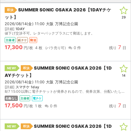
SUMMER SONIC OSAKA 2026【1DAYチケ
即決
ライブ・コンサート（海外）
ット】
29
イベント
2026/08/14(金) 11:00 大阪 万博記念公園
[詳細]
1DAY
値下げ交渉不可。レターパックプラスにて郵送します。
スポーツ
主催者
紙チケ
郵送
17,300
7
円/枚
4 枚
0 件
残り
日
演劇・ミュージカル
ご利用ガイド
SUMMER SONIC OSAKA 2026【1D
NEW!
即決
AYチケット】
14
ご利用ガイド
2026/08/14(金) 11:00 大阪 万博記念公園
[詳細]
スマチケ 1day
手数料・お支払い方法
8/7 15:00以降に電子チケットが発券されるので、発券次第、分配いたします。 e +のアカウントをお持ちでしたら、どなた様でもお受け取りできます。よろしくお願いします。
名義なし
主催者
電チケ
AIに質問する
17,500
7
円/枚
1 枚
0 件
残り
日
よくある質問
SUMMER SONIC OSAKA 2026【1D
NEW!
即決
お知らせ