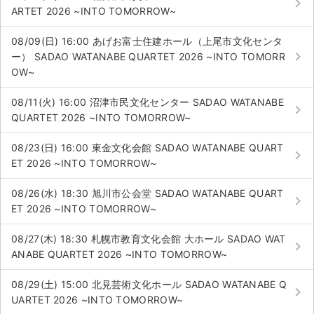
keyboard_arrow_right
ARTET 2026 ~INTO TOMORROW~
08/09(日) 16:00 あげお富士住建ホール（上尾市文化センタ
keyboard_arrow_right
ー） SADAO WATANABE QUARTET 2026 ~INTO TOMORR
OW~
08/11(火) 16:00 沼津市民文化センター SADAO WATANABE
keyboard_arrow_right
QUARTET 2026 ~INTO TOMORROW~
08/23(日) 16:00 東金文化会館 SADAO WATANABE QUART
keyboard_arrow_right
ET 2026 ~INTO TOMORROW~
08/26(水) 18:30 旭川市公会堂 SADAO WATANABE QUART
keyboard_arrow_right
ET 2026 ~INTO TOMORROW~
08/27(木) 18:30 札幌市教育文化会館 大ホール SADAO WAT
keyboard_arrow_right
ANABE QUARTET 2026 ~INTO TOMORROW~
08/29(土) 15:00 北見芸術文化ホール SADAO WATANABE Q
keyboard_arrow_right
UARTET 2026 ~INTO TOMORROW~