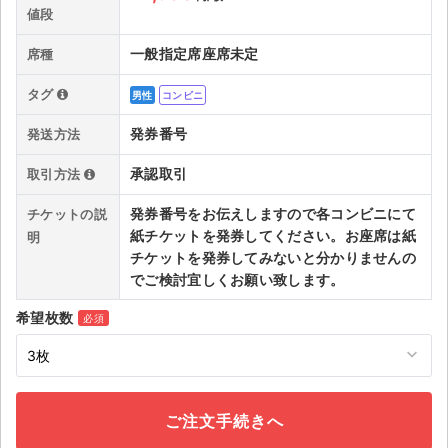
チケットジャム利用規約
値段
プライバシーポリシー
一般指定席座席未定
席種
特定商取引法に基づく表記
タグ
男性
コンビニ
発券番号
公演登録依頼
発送方法
承認取引
取引方法
不正転売禁止法について
発券番号をお伝えしますので各コンビニにて
チケットの説
チケットジャムの取り組み
紙チケットを発券してください。お座席は紙
明
チケットを発券してみないと分かりませんの
音楽情報
でご検討宜しくお願い致します。
希望枚数
必須