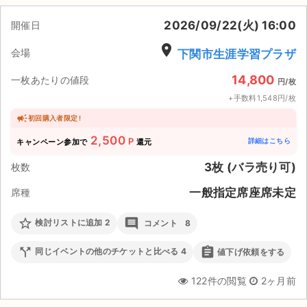
2026/09/22(火) 16:00
ライブ・コンサート（海外）
開催日
place
会場
下関市生涯学習プラザ
イベント
14,800
一枚あたりの値段
円/枚
スポーツ
+手数料1,548円/枚
演劇・ミュージカル
初回購入者限定 !
2,500
P
詳細はこちら
キャンペーン参加で
還元
ご利用ガイド
3枚 (バラ売り可)
枚数
ご利用ガイド
一般指定席座席未定
席種
手数料・お支払い方法
star_border
comment
検討リストに追加
2
コメント
8
AIに質問する
call_split
assignment
同じイベントの他のチケットと比べる
4
値下げ依頼をする
よくある質問
122件の閲覧
2ヶ月前
お知らせ