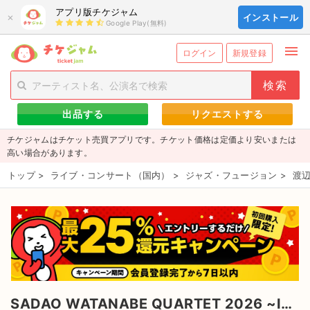
アプリ版チケジャム
×
インストール
Google Play(無料)
menu
person_add
exit_to_app
新規会員登録
ログイン
ログイン
新規登録
チケットを探す
出品する
リクエストする
新着チケット
チケジャムはチケット売買アプリです。チケット価格は定価より安いまたは
値下げしたチケット
高い場合があります。
トップ
>
ライブ・コンサート（国内）
>
ジャズ・フュージョン
>
渡辺
都道府県からチケットを探す
もうすぐ開催のチケット
チケットのリクエスト一覧
取扱チケット
SADAO WATANABE QUARTET 2026 ~INTO TOMORROW~ のチケット
ライブ・コンサート（国内）