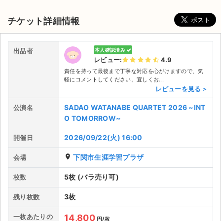
チケット詳細情報
出品者
本人確認済み
レビュー:
4.9
責任を持って最後まで丁寧な対応を心がけますので、気
軽にコメントしてください。宜しくお...
レビューを見る＞
SADAO WATANABE QUARTET 2026 ~INT
公演名
O TOMORROW~
2026/09/22(火) 16:00
開催日
place
下関市生涯学習プラザ
会場
5枚 (バラ売り可)
枚数
サイト情報
3枚
残り枚数
チケットジャム運営会社
一枚あたりの
14,800
円/枚