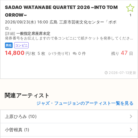
SADAO WATANABE QUARTET 2026 ~INTO TOM
ORROW~
1
2026/09/23(水) 16:00 広島 三原市芸術文化センター「ポポ
ロ」
[詳細]
一般指定席座席未定
発券番号をお伝えしますので各コンビニにて紙チケットを発券してください。お座席は紙チケットを発券してみないと分かりませんのでご検討宜しくお願い致します。
男性
コンビニ
14,800
47
円/枚
5 枚
0 件
残り
日
2026-07-13更新
関連アーティスト
ジャズ・フュージョンのアーティスト一覧を見る
サイト情報
keyboard_arrow_right
上原ひろみ (10)
チケットジャム運営会社
keyboard_arrow_right
小曽根真 (1)