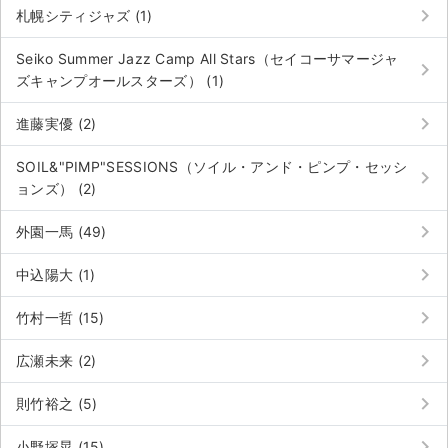
チケットジャム利用規約
keyboard_arrow_right
札幌シティジャズ (1)
プライバシーポリシー
Seiko Summer Jazz Camp All Stars（セイコーサマージャ
keyboard_arrow_right
ズキャンプオールスターズ） (1)
特定商取引法に基づく表記
keyboard_arrow_right
進藤実優 (2)
公演登録依頼
SOIL&"PIMP"SESSIONS（ソイル・アンド・ピンプ・セッシ
keyboard_arrow_right
不正転売禁止法について
ョンズ） (2)
チケットジャムの取り組み
keyboard_arrow_right
外園一馬 (49)
音楽情報
keyboard_arrow_right
中込陽大 (1)
keyboard_arrow_right
竹村一哲 (15)
keyboard_arrow_right
広瀬未来 (2)
keyboard_arrow_right
則竹裕之 (5)
keyboard_arrow_right
小野塚晃 (15)