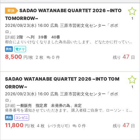
SADAO WATANABE QUARTET 2026 ~INTO
即決
ライブ・コンサート（海外）
TOMORROW~
1
イベント
2026/09/23(水) 16:00 広島 三原市芸術文化センター「ポポ
ロ」
[詳細]
2階 へ列 39番 40番
スポーツ
都合によりいけなくなりました為出品いたします。 どなたかに行っていただきたいので、初めから定価でお譲りいたしたいと思っております。 値下げも検討しております！ イープラスにて分配いたします...
男性
電チケ
演劇・ミュージカル
8,500
47
円/枚
2 枚
0 件
残り
日
ご利用ガイド
SADAO WATANABE QUARTET 2026 ~INTO TOM
ご利用ガイド
ORROW~
1
2026/09/23(水) 16:00 広島 三原市芸術文化センター「ポポ
手数料・お支払い方法
ロ」
[詳細]
一般販売 指定席 未発券の為、未定
AIに質問する
発券番号を通知させていただきます。 購入者様ご自身で、ローソン・ミニストップにて紙チケットの発券をお願いいたします。
男性
コンビニ
よくある質問
11,800
47
円/枚
4 枚
0 件
残り
日
お知らせ