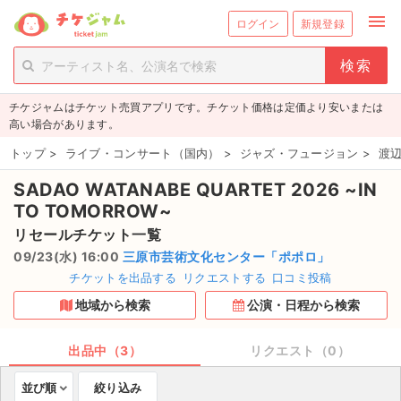
menu
ログイン
新規登録
person_add
exit_to_app
新規会員登録
ログイン
チケジャムはチケット売買アプリです。チケット価格は定価より安いまたは
チケットを探す
高い場合があります。
新着チケット
トップ
>
ライブ・コンサート（国内）
>
ジャズ・フュージョン
>
渡辺
SADAO WATANABE QUARTET 2026 ~IN
値下げしたチケット
TO TOMORROW~
都道府県からチケットを探す
リセールチケット一覧
09/23(水) 16:00
三原市芸術文化センター「ポポロ」
もうすぐ開催のチケット
チケットを出品する
リクエストする
口コミ投稿
地域から検索
公演・日程から検索
チケットのリクエスト一覧
出品中（3）
リクエスト（0）
取扱チケット
並び順
絞り込み
ライブ・コンサート（国内）