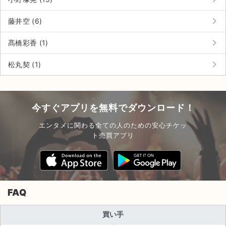
keyboard_arrow_right
藤井空 (6)
keyboard_arrow_right
髙橋彩香 (1)
keyboard_arrow_right
松丸契 (1)
今すぐアプリを無料でダウンロード！
エンタメに関わる全ての人のための安心チケッ
ト売買アプリ
FAQ
買い手