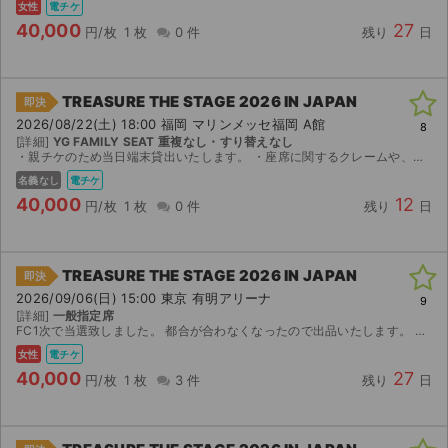
女性
電チケ
40,000
27
円/枚
1 枚
0 件
残り
日
TREASURE THE STAGE 2026 IN JAPAN
即決
2026/08/22(土) 18:00 福岡 マリンメッセ福岡 A館
8
[詳細]
YG FAMILY SEAT 重複なし・すり替えなし
・親チケのため当日端末貸出いたします。 ・座席に関するクレームや、公演中止以外で入場できない場合でもいかなる理由がございましても返金等は致しかねます。 ・主催者側の都合での公演中止のみ手数料を差...
名義なし
電チケ
40,000
12
円/枚
1 枚
0 件
残り
日
TREASURE THE STAGE 2026 IN JAPAN
即決
2026/09/06(日) 15:00 東京 有明アリーナ
9
[詳細]
一般指定席
FC1次で当選致しました。 都合が合わなくなったので出品いたします。 アプグレ× ※日本語可能な方、AnyPass取引経験ある方のみ※ ログイン情報貸出でのお譲りになります。
女性
電チケ
40,000
27
円/枚
1 枚
3 件
残り
日