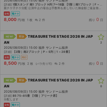
2026/08/09(日) 15:00 福井 サンドーム福井
[詳細]
1階スタンド 南1 ブロック H列 7〜18版 【1階｜南1ブロック｜F ~ J列｜1 ~ 20番】
親チケ子チケ分配 公演中止の場合は手数料を差し引いた御金額ご返金致します。 日本語できる方のみ。
女性
電チケ
8,000
0
円/枚
1 枚
2 件
残り
日
TREASURE THE STAGE 2026 IN JAP
NEW!
即決
AN
2
2026/08/09(日) 15:00 福井 サンドーム福井
[詳細]
【2階｜南2ブロック｜P ~ S列｜1 ~ 28番】
女性
電チケ
同行
8,500
0
円/枚
2 枚
2 件
残り
日
TREASURE THE STAGE 2026 IN JAP
NEW!
即決
AN
0
サイト情報
2026/08/09(日) 15:00 福井 サンドーム福井
[詳細]
B5 75~85番 【1階｜アリーナ席】
チケットジャム運営会社
分配します
女性
電チケ