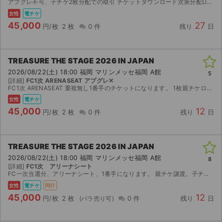
アプグレ不可、子チケ2枚分配での取引 チケットダウンロード次第分配URLを取引メッセージにて送ります。1枚は表示される席とは別に座って頂きます。
女性
電チケ
45,000
27
円/枚
2 枚
0 件
残り
日
TREASURE THE STAGE 2026 IN JAPAN
2026/08/22(土) 18:00 福岡 マリンメッセ福岡 A館
5
[詳細]
FC1次 ARENASEAT アプグレ‪✕‬
FC1次 ARENASEAT 重複無し1番手のチケットになります。 1枚親チケログイン、1枚分配をいたします。 分配を受ける方はFC会員入会必須です。 親チケログイン理解ある方のみご購入くださ...
女性
電チケ
45,000
12
円/枚
2 枚
0 件
残り
日
TREASURE THE STAGE 2026 IN JAPAN
2026/08/22(土) 18:00 福岡 マリンメッセ福岡 A館
8
[詳細]
FC1次 アリーナシート
FC一次当選分、アリーナシート、1番手になります。 親チケ譲渡。子チケは分配いたします。 そのため、メンバーシップ（JP）に加入されている方のみご購入ください。 座席に対するクレームは一切受け付...
女性
電チケ
同行
45,000
12
円/枚
2 枚
0 件
残り
日