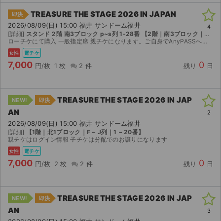
TREASURE THE STAGE 2026 IN JAPAN
即決
ライブ・コンサート（海外）
2026/08/09(日) 15:00 福井 サンドーム福井
4
[詳細]
スタンド２階 南3ブロック p~s列 1-28番 【2階｜南3ブロック｜P ~ S列｜1 ~ 28番】
イベント
ローチケにて購入 一般指定席 親チケになります。ご自身でAnyPASSへログインしてご利用ください。 注意: AnyPASSに登録されている氏名は 当方の名義となっております。氏名を気にされな...
女性
電チケ
スポーツ
7,000
0
円/枚
1 枚
2 件
残り
日
演劇・ミュージカル
TREASURE THE STAGE 2026 IN JAP
NEW!
即決
ご利用ガイド
AN
2
2026/08/09(日) 15:00 福井 サンドーム福井
ご利用ガイド
[詳細]
【1階｜北1ブロック｜F ~ J列｜1 ~ 20番】
親チケはログイン情報 子チケは分配でのお譲りになります
手数料・お支払い方法
女性
電チケ
7,000
0
円/枚
2 枚
2 件
残り
日
AIに質問する
よくある質問
TREASURE THE STAGE 2026 IN JAP
NEW!
即決
AN
3
お知らせ