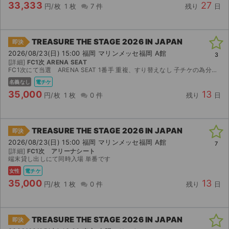
33,333
27
円/枚
1 枚
7 件
残り
日
TREASURE THE STAGE 2026 IN JAPAN
即決
2026/08/23(日) 15:00 福岡 マリンメッセ福岡 A館
3
[詳細]
FC1次 ARENA SEAT
FC1次にて当選 ARENA SEAT 1番手 重複、すり替えなし 子チケの為分配にて対応させていただきます。 座席に対するクレームは一切受け付けませんので絶対におやめください。 公演中止以外い...
名義なし
電チケ
35,000
13
円/枚
1 枚
0 件
残り
日
TREASURE THE STAGE 2026 IN JAPAN
即決
2026/08/23(日) 15:00 福岡 マリンメッセ福岡 A館
7
[詳細]
FC1次 アリーナシート
端末貸し出しにて同時入場 単番です
女性
電チケ
35,000
13
円/枚
1 枚
0 件
残り
日
TREASURE THE STAGE 2026 IN JAPAN
即決