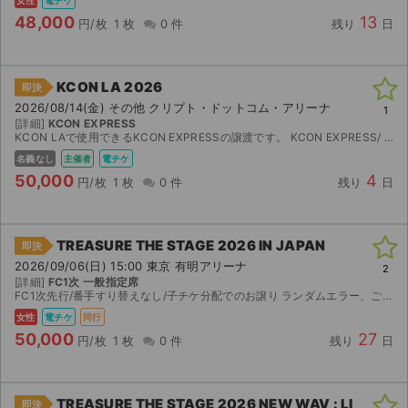
48,000
13
円/枚
1 枚
0 件
残り
日
KCON LA 2026
即決
2026/08/14(金) その他 クリプト・ドットコム・アリーナ
1
[詳細]
KCON EXPRESS
KCON LAで使用できるKCON EXPRESSの譲渡です。 KCON EXPRESS/ FAST PASSの専用入場レーンやブース待機列など、ベネフィットを利用いただけます。 mnet pl...
名義なし
主催者
電チケ
50,000
4
円/枚
1 枚
0 件
残り
日
TREASURE THE STAGE 2026 IN JAPAN
即決
2026/09/06(日) 15:00 東京 有明アリーナ
2
[詳細]
FC1次 一般指定席
FC1次先行/番手すり替えなし/子チケ分配でのお譲り ランダムエラー、ご購入者様都合によるキャンセル・返金対応はいたしかねます。座席・公演中止に関するクレームやキャンセルもお受けできませんので...
女性
電チケ
同行
50,000
27
円/枚
1 枚
0 件
残り
日
TREASURE THE STAGE 2026 NEW WAV : LI
即決