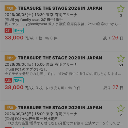
TREASURE THE STAGE 2026 IN JAPAN
即決
2026/09/05(土) 13:30 東京 有明アリーナ
3
[詳細]
yg family seat 2名義中1番手
親チケット、ygfamilyseat 親チケ譲渡 座席発表後、2つの座席の中からお好きな方をお選びいただきます。2つともygfamilyseat 公演中止以外の取引キャンセルや返金が不可能です。
女性
電チケ
38,000
26
円/枚
1 枚
0 件
残り
日
TREASURE THE STAGE 2026 IN JAPAN
即決
2026/09/06(日) 15:00 東京 有明アリーナ
53
[詳細]
FC1次 アプグレなし
全て子チケ分配でのお渡しです。 複数名義中２番手のお渡しとなります。 そのため、1枚は表記の異なるお座席に座っていただきますのでご了承ください。 公演中止の場合のみ手数料を除いた金額を返金致...
女性
電チケ
38,000
27
円/枚
3 枚
9 件
残り
日
TREASURE THE STAGE 2026 IN JAPAN
即決
2026/09/06(日) 15:00 東京 有明アリーナ
2
[詳細]
FC1次先行当選 一般指定席
FC1次先行当選/番手すり替えなし/分配でのお譲り 公演マナーを守ってご観覧いただける方のみご購入ください。撮影行為など名義が傷付く行為は一切禁止です。 公演中止の場合のみ手数料を除いた金額...