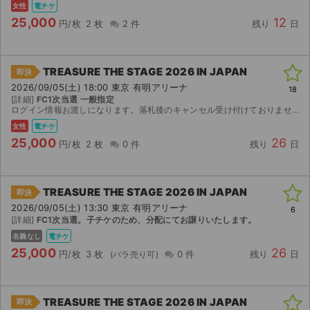
女性
電チケ
25,000
12
円/枚
2 枚
2 件
残り
日
TREASURE THE STAGE 2026 IN JAPAN
即決
2026/09/05(土) 18:00 東京 有明アリーナ
18
[詳細]
FC1次当選 一般指定
ログイン情報お渡しになります。落札後のキャンセル受け付けておりませんのでご了承ください。 アプグレ‪× Japanese only
女性
電チケ
25,000
26
円/枚
2 枚
0 件
残り
日
TREASURE THE STAGE 2026 IN JAPAN
即決
2026/09/05(土) 13:30 東京 有明アリーナ
6
[詳細]
FC1次当選。子チケのため、分配にてお譲りいたします。
名義なし
電チケ
25,000
26
円/枚
3 枚
0 件
残り
日
TREASURE THE STAGE 2026 IN JAPAN
即決