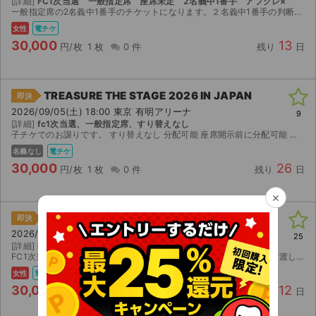
[詳細]
FC1次当選 一般指定席 座席未定 2名義中1番手 アプグレ×
一般指定席の2名義中1番手のチケットになります。２名義中1番手の判断はこちらでさせていただきますので購入者様に選択権はございません。前日15時の座席表示後なるべく速やかにチケットの分配をさせてい...
女性
電チケ
30,000
13
円/枚
1 枚
0 件
残り
日
TREASURE THE STAGE 2026 IN JAPAN
即決
2026/09/05(土) 18:00 東京 有明アリーナ
9
[詳細]
fc1次当選、一般指定席、すり替えなし
子チケでのお譲りです。 すり替えなし 分配可能 座席開示前に分配可能 当方との同行・別入場どちらでも対応可能です。 公演中止のみ手数料を引いた金額を返金します。 ランダムエラー、ご購入者様の体...
名義なし
電チケ
30,000
26
円/枚
1 枚
0 件
残り
日
×
TREASURE THE STAGE 2026 IN JAPAN
即決
2026/08/22(土) 18:00 福岡 マリンメッセ福岡 A館
25
[詳細]
FC1次アリーナ
FC1次当選分アリーナ、アプグレなし。親チケのためログイン情報お渡しします。
女性
電チケ
30,000
12
円/枚
1 枚
0 件
残り
日