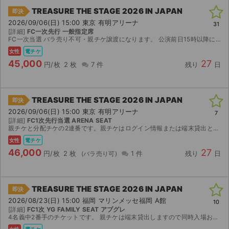
TREASURE THE STAGE 2026 IN JAPAN
即決
2026/09/06(日) 15:00 東京 有明アリーナ
31
[詳細]
FC一次先行 一般指定席
FC一次当選 バラ売り不可・親チケ譲渡になります。 公演前日15時以降にて、 ログイン情報をお伝えいたしますので、ご理解ご経験ある方のみご購入をお願いいたします。 購入前に、コメントお願いいたし...
女性
電チケ
45,000
27
円/枚
2 枚
7 件
残り
日
TREASURE THE STAGE 2026 IN JAPAN
即決
2026/09/06(日) 15:00 東京 有明アリーナ
7
[詳細]
FC1次先行当選 ARENA SEAT
親チケと分配チケの2連番です。親チケはログイン情報または端末貸出となります。 公演中止の場合のみ手数料を除いた金額を返金いたしますがその他買い手様都合によるキャンセルは不可です。
女性
電チケ
46,000
27
円/枚
2 枚
1 件
残り
日
TREASURE THE STAGE 2026 IN JAPAN
即決
2026/08/23(日) 15:00 福岡 マリンメッセ福岡 A館
10
[詳細]
FC1次 YG FAMILY SEAT アプグレ
4名義中2番手のチケットです。 親チケは端末貸出しますので同時入場お願いします。 複数名義所持のため座席を決めるまでお時間いただきます。 スムーズな取引のため何かご不明点がおありでしたら購入前に...
女性
電チケ