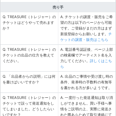
売り手
Q. TREASURE（トレジャー）の
A. チケットの譲渡・販売をご希
チケットはどうやって売れます
望の方は以下のページから可能
か？
です。ご登録がまだの方はまず
新規登録からお願いします。
チ
ケットの譲渡・販売はこちら
Q. TREASURE（トレジャー）の
A. 電話番号認証後、ページ上部
チケットの出品の仕方を教えて
の検索欄でアーティスト名を入
ください。
力してください。
詳しくはこち
ら
Q. 「出品者からの説明」には何
A. 出品のご事情や受け渡し時の
を書けばいいですか？
条件、発券時の手数料の有無等
を書かれる方が多いようです。
Q. TREASURE（トレジャー）の
A. 一度行った発送通知は取り消
チケットで誤って発送通知をし
しができません。買い手様へ事
てしまいました。どうしたらい
情をご説明の上、実際に発送さ
いですか？
れた際あらためて取引連絡にて