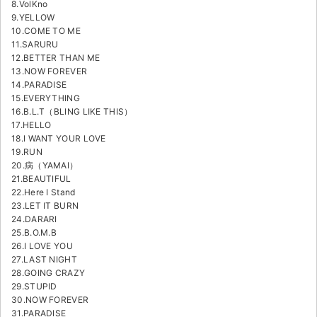
8.VolKno
9.YELLOW
10.COME TO ME
11.SARURU
12.BETTER THAN ME
13.NOW FOREVER
14.PARADISE
15.EVERYTHING
16.B.L.T（BLING LIKE THIS）
17.HELLO
18.I WANT YOUR LOVE
19.RUN
20.病（YAMAI）
21.BEAUTIFUL
22.Here I Stand
23.LET IT BURN
24.DARARI
25.B.O.M.B
26.I LOVE YOU
27.LAST NIGHT
28.GOING CRAZY
29.STUPID
30.NOW FOREVER
31.PARADISE