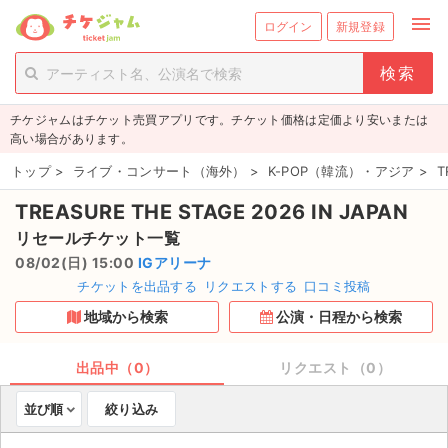
menu
ログイン
新規登録
person_add
exit_to_app
新規会員登録
ログイン
チケジャムはチケット売買アプリです。チケット価格は定価より安いまたは
チケットを探す
高い場合があります。
新着チケット
トップ
>
ライブ・コンサート（海外）
>
K-POP（韓流）・アジア
>
T
TREASURE THE STAGE 2026 IN JAPAN
値下げしたチケット
リセールチケット一覧
都道府県からチケットを探す
08/02(日) 15:00
IGアリーナ
チケットを出品する
リクエストする
口コミ投稿
もうすぐ開催のチケット
地域から検索
公演・日程から検索
チケットのリクエスト一覧
出品中（0）
リクエスト（0）
取扱チケット
並び順
絞り込み
ライブ・コンサート（国内）