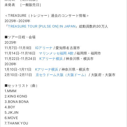
チケットジャム利用規約
未発表 ［一般販売日］
プライバシーポリシー
＜TREASURE（トレジャー）過去のコンサート情報＞
2025年-2026年
特定商取引法に基づく表記
『
TREASURE TOUR [PULSE ON] IN JAPAN
』総動員数約30万人
■ツアー日程・会場
公演登録依頼
2025年
11月7日-11月9日
IGアリーナ
/ 愛知県名古屋市
不正転売禁止法について
11月14日-11月16日
マリンメッセ福岡 A館
/ 福岡県・福岡市
11月22日-11月24日
Kアリーナ横浜
/ 神奈川県・横浜市
チケットジャムの取り組み
2026年
1月10日-1月11日
Kアリーナ横浜
/ 神奈川県・横浜市
音楽情報
2月10日-2月11日
京セラドーム大阪（大阪ドーム）
/ 大阪府・大阪市
■セットリスト（曲）
1.MMM
2.KING KONG
3.BONA BONA
4.BOY
5.JIKJIN
6.MOVE
7.THANK YOU