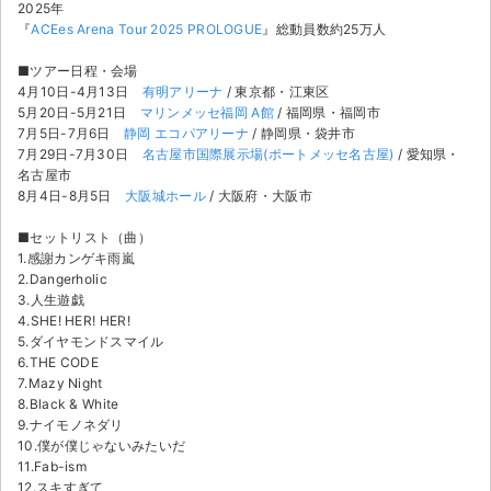
チケットジャム利用規約
2025年
『
ACEes Arena Tour 2025 PROLOGUE
』総動員数約25万人
プライバシーポリシー
■ツアー日程・会場
4月10日-4月13日
有明アリーナ
/ 東京都・江東区
特定商取引法に基づく表記
5月20日-5月21日
マリンメッセ福岡 A館
/ 福岡県・福岡市
7月5日-7月6日
静岡 エコパアリーナ
/ 静岡県・袋井市
公演登録依頼
7月29日-7月30日
名古屋市国際展示場(ポートメッセ名古屋)
/ 愛知県・
名古屋市
不正転売禁止法について
8月4日-8月5日
大阪城ホール
/ 大阪府・大阪市
■セットリスト（曲）
チケットジャムの取り組み
1.感謝カンゲキ雨嵐
2.Dangerholic
音楽情報
3.人生遊戯
4.SHE! HER! HER!
5.ダイヤモンドスマイル
6.THE CODE
7.Mazy Night
8.Black & White
9.ナイモノネダリ
10.僕が僕じゃないみたいだ
11.Fab-ism
12.スキすぎて