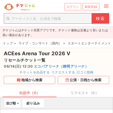
menu
ログイン
新規登録
person_add
exit_to_app
新規会員登録
ログイン
チケジャムはチケット売買アプリです。チケット価格は定価より安いまたは
チケットを探す
高い場合があります。
新着チケット
トップ
>
ライブ・コンサート（国内）
>
スタートエンターテイメント
ACEes Arena Tour 2026 V
値下げしたチケット
リセールチケット一覧
都道府県からチケットを探す
06/14(日) 12:30
エコパアリーナ（静岡アリーナ）
チケットを出品する
リクエストする
口コミ投稿
もうすぐ開催のチケット
地域から検索
公演・日程から検索
チケットのリクエスト一覧
出品中（0）
リクエスト（0）
取扱チケット
並び順
絞り込み
ライブ・コンサート（国内）