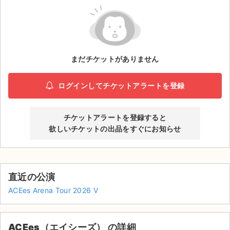
ライブ・コンサート（海外）
イベント
まだチケットがありません
スポーツ
演劇・ミュージカル
ログインしてチケットアラートを登録
ご利用ガイド
チケットアラートを登録すると
欲しいチケットの出品をすぐにお知らせ
ご利用ガイド
手数料・お支払い方法
直近の公演
AIに質問する
ACEes Arena Tour 2026 V
よくある質問
お知らせ
ACEes（エイシーズ） の詳細