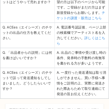
ットはどうやって売れますか？
望の方は以下のページから可能
です。ご登録がまだの方はまず
新規登録からお願いします。
チ
ケットの譲渡・販売はこちら
Q. ACEes（エイシーズ）のチケ
A. 電話番号認証後、ページ上部
ットの出品の仕方を教えてくだ
の検索欄でアーティスト名を入
さい。
力してください。
詳しくはこち
ら
Q. 「出品者からの説明」には何
A. 出品のご事情や受け渡し時の
を書けばいいですか？
条件、発券時の手数料の有無等
を書かれる方が多いようです。
Q. ACEes（エイシーズ）のチケ
A. 一度行った発送通知は取り消
ットで誤って発送通知をしてし
しができません。買い手様へ事
まいました。どうしたらいいで
情をご説明の上、実際に発送さ
すか？
れた際あらためて取引連絡にて
発送の旨お伝えください。