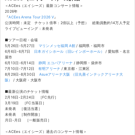
＜ACEes（エイシーズ）最新コンサート情報＞
2026年
『
ACEes Arena Tour 2026 V
』
公演時間：未定 チケット倍率：2倍以上（予想） 総動員数約14万人予定
ライブビューイング：未発表
■ツアー日程・会場
5月26日-5月27日
マリンメッセ福岡 A館
/ 福岡県・福岡市
6月6日-6月7日
日本ガイシホール（旧レインボーホール）
/ 愛知県・名古
屋市
6月13日-6月14日
静岡 エコパアリーナ
/ 静岡県・袋井市
7月10日-7月12日
有明アリーナ
/ 東京都・江東区
8月29日-8月30日
Asueアリーナ大阪 （旧丸善インテックアリーナ大
阪）
/ 大阪府・大阪市
■最新公演のチケット情報
2月16日-2月24日 ［FC先行］
3月19日 ［FC当落日］
未発表 ［復活当選］
サイト情報
未発表 ［制作開放］
月日-月日 ［一般販売日］
チケットジャム運営会社
＜ACEes（エイシーズ）過去のコンサート情報＞