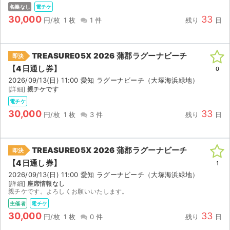
チケットジャム利用規約
名義なし
電チケ
30,000
33
円/枚
1 枚
1 件
残り
日
プライバシーポリシー
特定商取引法に基づく表記
TREASURE05X 2026 蒲郡ラグーナビーチ
即決
【4日通し券】
公演登録依頼
0
2026/09/13(日) 11:00 愛知 ラグーナビーチ（大塚海浜緑地）
[詳細]
親チケです
不正転売禁止法について
電チケ
30,000
33
チケットジャムの取り組み
円/枚
1 枚
3 件
残り
日
音楽情報
TREASURE05X 2026 蒲郡ラグーナビーチ
即決
【4日通し券】
1
2026/09/13(日) 11:00 愛知 ラグーナビーチ（大塚海浜緑地）
[詳細]
座席情報なし
親チケです。よろしくお願いいたします。
主催者
電チケ
30,000
33
円/枚
1 枚
0 件
残り
日