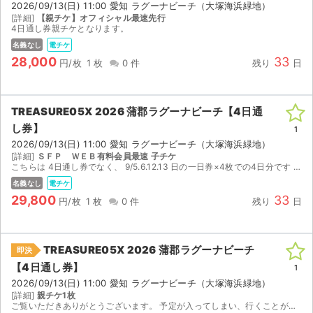
2026/09/13(日) 11:00 愛知 ラグーナビーチ（大塚海浜緑地）
[詳細]
【親チケ】オフィシャル最速先行
4日通し券親チケとなります。
名義なし
電チケ
28,000
33
円/枚
1 枚
0 件
残り
日
TREASURE05X 2026 蒲郡ラグーナビーチ【4日通
し券】
1
2026/09/13(日) 11:00 愛知 ラグーナビーチ（大塚海浜緑地）
[詳細]
ＳＦＰ ＷＥＢ有料会員最速 子チケ
こちらは 4日通し券でなく、 9/5.6.12.13 日の一日券×4枚での4日分です アプリで分配します
名義なし
電チケ
29,800
33
円/枚
1 枚
0 件
残り
日
TREASURE05X 2026 蒲郡ラグーナビーチ
即決
サイト情報
【4日通し券】
1
2026/09/13(日) 11:00 愛知 ラグーナビーチ（大塚海浜緑地）
チケットジャム運営会社
[詳細]
親チケ1枚
ご覧いただきありがとうございます。 予定が入ってしまい、行くことが難しいので出品させていただきます。 よろしくお願いします。