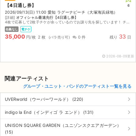
【4日通し券】
6
2026/09/13(日) 11:00 愛知 ラグーナビーチ（大塚海浜緑地）
[詳細]
オフィシャル最速先行【4日通し券】
4枚で応募して2枚子チケが余っているのでお譲り先を探しています！ チケットが発券され次第、すぐリンクを送付させていただきます。 値下げ希望の方はコメントください。
名義なし
電チケ
35,000
33
円/枚
2 枚
0 件
残り
日
2026-08-09更新
関連アーティスト
グループ・ユニット・バンドのアーティスト一覧を見る
keyboard_arrow_right
UVERworld（ウーバーワールド） (220)
keyboard_arrow_right
indigo la End（インディゴ ラ エンド） (131)
UNISON SQUARE GARDEN（ユニゾンスクエアガーデン）
keyboard_arrow_right
(15)