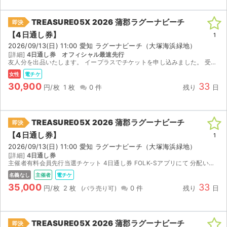
TREASURE05X 2026 蒲郡ラグーナビーチ
即決
【4日通し券】
1
2026/09/13(日) 11:00 愛知 ラグーナビーチ（大塚海浜緑地）
[詳細]
4日通し券 オフィシャル最速先行
友人分を出品いたします。 イープラスでチケットを申し込みました。 受け取りはFOLKSという専用のアプリになりますを チケットは手元にあるのですが、分配期間が8/28 20:00〜になりますので...
女性
電チケ
30,900
33
円/枚
1 枚
0 件
残り
日
TREASURE05X 2026 蒲郡ラグーナビーチ
即決
【4日通し券】
1
2026/09/13(日) 11:00 愛知 ラグーナビーチ（大塚海浜緑地）
[詳細]
4日通し券
主催者有料会員先行当選チケット 4日通し券 FOLK-Sアプリにて 分配いたします 分配開始は8/28 20時以降です
名義なし
主催者
電チケ
35,000
33
円/枚
2 枚
0 件
残り
日
TREASURE05X 2026 蒲郡ラグーナビーチ
即決