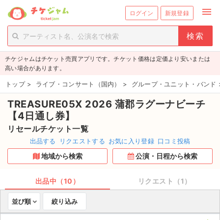
menu
ログイン
新規登録
person_add
exit_to_app
新規会員登録
ログイン
チケジャムはチケット売買アプリです。チケット価格は定価より安いまたは
チケットを探す
高い場合があります。
新着チケット
トップ
>
ライブ・コンサート（国内）
>
グループ・ユニット・バンド
TREASURE05X 2026 蒲郡ラグーナビーチ
値下げしたチケット
【4日通し券】
都道府県からチケットを探す
リセールチケット一覧
出品する
リクエストする
お気に入り登録
口コミ投稿
もうすぐ開催のチケット
地域から検索
公演・日程から検索
チケットのリクエスト一覧
出品中（10）
リクエスト（1）
取扱チケット
並び順
絞り込み
ライブ・コンサート（国内）