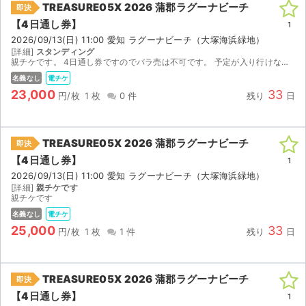
TREASURE05X 2026 蒲郡ラグーナビーチ
即決
【4日通し券】
ライブ・コンサート（海外）
1
2026/09/13(日) 11:00 愛知 ラグーナビーチ（大塚海浜緑地）
[詳細]
スタンディング
イベント
親チケです。 4日通し券ですのでバラ売は不可です。 予定が入り行けなくなったためお安くしてお譲り致します。 ご興味のある方ぜひ。
名義なし
電チケ
スポーツ
23,000
33
円/枚
1 枚
0 件
残り
日
演劇・ミュージカル
TREASURE05X 2026 蒲郡ラグーナビーチ
即決
ご利用ガイド
【4日通し券】
1
2026/09/13(日) 11:00 愛知 ラグーナビーチ（大塚海浜緑地）
ご利用ガイド
[詳細]
親チケです
親チケです
手数料・お支払い方法
名義なし
電チケ
25,000
33
円/枚
1 枚
1 件
残り
日
AIに質問する
よくある質問
TREASURE05X 2026 蒲郡ラグーナビーチ
即決
【4日通し券】
1
お知らせ