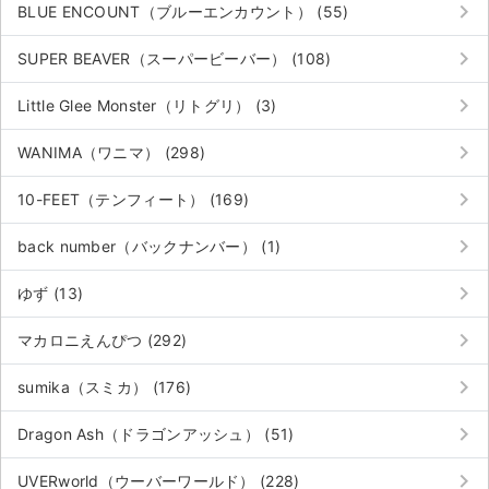
keyboard_arrow_right
BLUE ENCOUNT（ブルーエンカウント） (55)
keyboard_arrow_right
SUPER BEAVER（スーパービーバー） (108)
keyboard_arrow_right
Little Glee Monster（リトグリ） (3)
keyboard_arrow_right
WANIMA（ワニマ） (298)
keyboard_arrow_right
10-FEET（テンフィート） (169)
keyboard_arrow_right
back number（バックナンバー） (1)
keyboard_arrow_right
ゆず (13)
keyboard_arrow_right
マカロニえんぴつ (292)
keyboard_arrow_right
sumika（スミカ） (176)
サイト情報
keyboard_arrow_right
Dragon Ash（ドラゴンアッシュ） (51)
チケットジャム運営会社
keyboard_arrow_right
UVERworld（ウーバーワールド） (228)