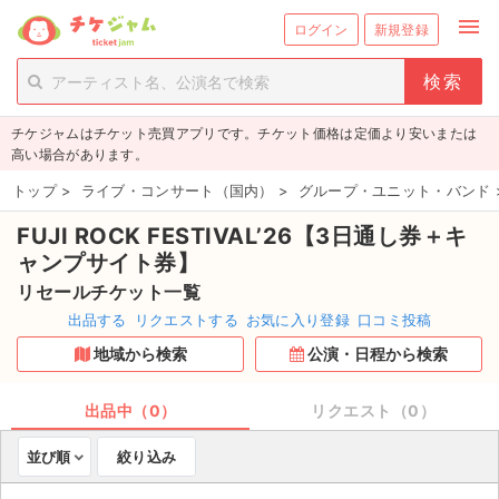
menu
ログイン
新規登録
person_add
exit_to_app
新規会員登録
ログイン
チケジャムはチケット売買アプリです。チケット価格は定価より安いまたは
チケットを探す
高い場合があります。
新着チケット
トップ
>
ライブ・コンサート（国内）
>
グループ・ユニット・バンド
FUJI ROCK FESTIVAL’26【3日通し券＋キ
値下げしたチケット
ャンプサイト券】
都道府県からチケットを探す
リセールチケット一覧
出品する
リクエストする
お気に入り登録
口コミ投稿
もうすぐ開催のチケット
地域から検索
公演・日程から検索
チケットのリクエスト一覧
出品中（0）
リクエスト（0）
取扱チケット
並び順
絞り込み
ライブ・コンサート（国内）