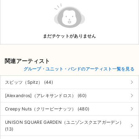
ライブ・コンサート（海外）
イベント
まだチケットがありません
スポーツ
演劇・ミュージカル
関連アーティスト
ご利用ガイド
グループ・ユニット・バンドのアーティスト一覧を見る
keyboard_arrow_right
ご利用ガイド
スピッツ（Spitz） (44)
keyboard_arrow_right
手数料・お支払い方法
[Alexandros]（アレキサンドロス） (60)
keyboard_arrow_right
AIに質問する
Creepy Nuts（クリーピーナッツ） (480)
よくある質問
UNISON SQUARE GARDEN（ユニゾンスクエアガーデン）
keyboard_arrow_right
(13)
お知らせ