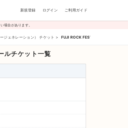
新規登録
ログイン
ご利用ガイド
高い場合があります。
ンカンフージェネレーション） チケット
>
FUJI ROCK FESTIVAL'26【前2日券
ールチケット一覧