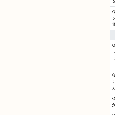
Q
Q
Q