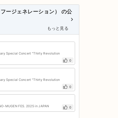
ンカンフージェネレーション） の公
keyboard_arrow_right
もっと見る
Special Concert "Thirty Revolution
0
Special Concert "Thirty Revolution
0
O-MUGEN FES. 2025 in JAPAN
0