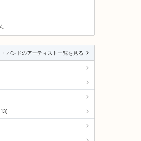
ん
keyboard_arrow_right
ト・バンドのアーティスト一覧を見る
keyboard_arrow_right
keyboard_arrow_right
keyboard_arrow_right
keyboard_arrow_right
13)
keyboard_arrow_right
keyboard_arrow_right