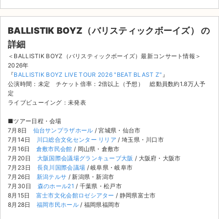
BALLISTIK BOYZ（バリスティックボーイズ） の
詳細
＜BALLISTIK BOYZ（バリスティックボーイズ）最新コンサート情報＞
2026年
『
BALLISTIK BOYZ LIVE TOUR 2026 "BEAT BLAST Z"
』
公演時間：未定 チケット倍率：2倍以上（予想） 総動員数約1.8万人予
定
ライブビューイング：未発表
■ツアー日程・会場
7月8日
仙台サンプラザホール
/ 宮城県・仙台市
7月14日
川口総合文化センター リリア
/ 埼玉県・川口市
7月16日
倉敷市民会館
/ 岡山県・倉敷市
7月20日
大阪国際会議場グランキューブ大阪
/ 大阪府・大阪市
7月23日
長良川国際会議場
/ 岐阜県・岐阜市
7月26日
新潟テルサ
/ 新潟県・新潟市
サイト情報
7月30日
森のホール21
/ 千葉県・松戸市
8月15日
富士市文化会館ロゼシアター
/ 静岡県富士市
チケットジャム運営会社
8月28日
福岡市民ホール
/ 福岡県福岡市