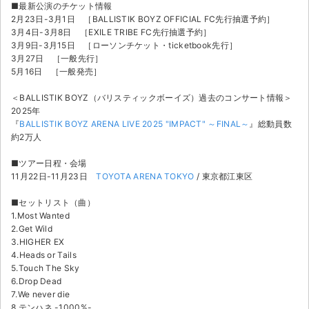
チケットジャム利用規約
■最新公演のチケット情報
2月23日-3月1日 ［BALLISTIK BOYZ OFFICIAL FC先行抽選予約］
3月4日-3月8日 ［EXILE TRIBE FC先行抽選予約］
プライバシーポリシー
3月9日-3月15日 ［ローソンチケット・ticketbook先行］
3月27日 ［一般先行］
特定商取引法に基づく表記
5月16日 ［一般発売］
公演登録依頼
＜BALLISTIK BOYZ（バリスティックボーイズ）過去のコンサート情報＞
2025年
不正転売禁止法について
『
BALLISTIK BOYZ ARENA LIVE 2025 "IMPACT" ～FINAL～
』総動員数
約2万人
チケットジャムの取り組み
■ツアー日程・会場
11月22日-11月23日
TOYOTA ARENA TOKYO
/ 東京都江東区
音楽情報
■セットリスト（曲）
1.Most Wanted
2.Get Wild
3.HIGHER EX
4.Heads or Tails
5.Touch The Sky
6.Drop Dead
7.We never die
8.テンハネ -1000%-