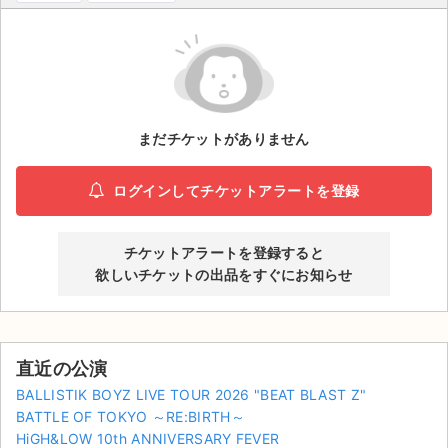
ライブ・コンサート（海外）
イベント
スポーツ
まだチケットがありません
演劇・ミュージカル
ログインしてチケットアラートを登録
ご利用ガイド
チケットアラートを登録すると
ご利用ガイド
欲しいチケットの出品をすぐにお知らせ
手数料・お支払い方法
AIに質問する
直近の公演
よくある質問
BALLISTIK BOYZ LIVE TOUR 2026 "BEAT BLAST Z"
BATTLE OF TOKYO ～RE:BIRTH～
お知らせ
HiGH&LOW 10th ANNIVERSARY FEVER