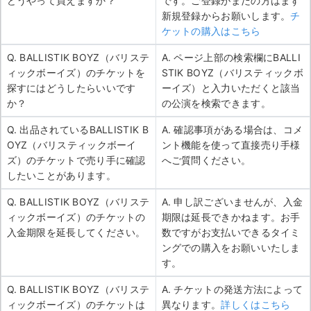
どうやって買えますか？
です。ご登録がまだの方はまず
新規登録からお願いします。
チ
ケットの購入はこちら
Q. BALLISTIK BOYZ（バリステ
A. ページ上部の検索欄にBALLI
ィックボーイズ）のチケットを
STIK BOYZ（バリスティックボ
探すにはどうしたらいいです
ーイズ）と入力いただくと該当
か？
の公演を検索できます。
Q. 出品されているBALLISTIK B
A. 確認事項がある場合は、コメ
OYZ（バリスティックボーイ
ント機能を使って直接売り手様
ズ）のチケットで売り手に確認
へご質問ください。
したいことがあります。
Q. BALLISTIK BOYZ（バリステ
A. 申し訳ございませんが、入金
ィックボーイズ）のチケットの
期限は延長できかねます。お手
入金期限を延長してください。
数ですがお支払いできるタイミ
ングでの購入をお願いいたしま
す。
Q. BALLISTIK BOYZ（バリステ
A. チケットの発送方法によって
ィックボーイズ）のチケットは
異なります。
詳しくはこちら