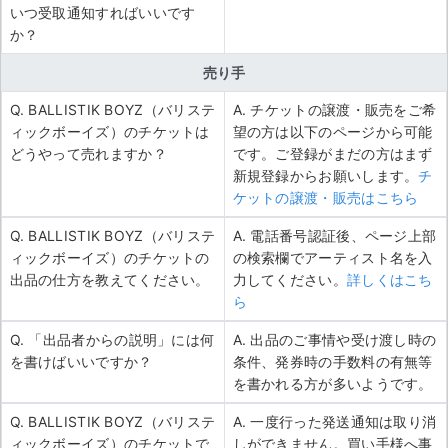
いつ受取通知すればいいです
か？
売り手
Q. BALLISTIK BOYZ（バリステ
A. チケットの譲渡・販売をご希
ィックボーイズ）のチケットは
望の方は以下のページから可能
どうやって売れますか？
です。ご登録がまだの方はまず
新規登録からお願いします。
チ
ケットの譲渡・販売はこちら
Q. BALLISTIK BOYZ（バリステ
A. 電話番号認証後、ページ上部
ィックボーイズ）のチケットの
の検索欄でアーティスト名を入
出品の仕方を教えてください。
力してください。
詳しくはこち
ら
Q. 「出品者からの説明」には何
A. 出品のご事情や受け渡し時の
を書けばいいですか？
条件、発券時の手数料の有無等
を書かれる方が多いようです。
Q. BALLISTIK BOYZ（バリステ
A. 一度行った発送通知は取り消
ィックボーイズ）のチケットで
しができません。買い手様へ事