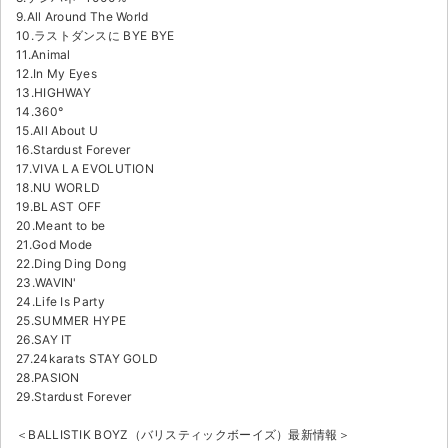
9.All Around The World
10.ラストダンスに BYE BYE
11.Animal
12.In My Eyes
13.HIGHWAY
14.360°
15.All About U
16.Stardust Forever
17.VIVA LA EVOLUTION
18.NU WORLD
19.BLAST OFF
20.Meant to be
21.God Mode
22.Ding Ding Dong
23.WAVIN'
24.Life Is Party
25.SUMMER HYPE
26.SAY IT
27.24karats STAY GOLD
28.PASION
29.Stardust Forever
＜BALLISTIK BOYZ（バリスティックボーイズ）最新情報＞