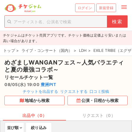
menu
ログイン
新規登録
person_add
exit_to_app
新規会員登録
ログイン
チケジャムはチケット売買アプリです。チケット価格は定価より安いまたは
チケットを探す
高い場合があります。
新着チケット
トップ
>
ライブ・コンサート（国内）
>
LDH
>
EXILE TRIBE（
めざましWANGANフェス～人気バラエティ
値下げしたチケット
と夏の最強コラボ～
都道府県からチケットを探す
リセールチケット一覧
08/05(水) 19:00
豊洲PIT
もうすぐ開催のチケット
チケットを出品する
リクエストする
口コミ投稿
地域から検索
公演・日程から検索
チケットのリクエスト一覧
出品中（0）
リクエスト（0）
取扱チケット
並び順
絞り込み
ライブ・コンサート（国内）