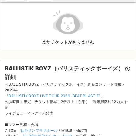
ライブ・コンサート（海外）
イベント
スポーツ
まだチケットがありません
演劇・ミュージカル
ご利用ガイド
BALLISTIK BOYZ（バリスティックボーイズ） の
詳細
ご利用ガイド
＜BALLISTIK BOYZ（バリスティックボーイズ）最新コンサート情報＞
2026年
手数料・お支払い方法
『
BALLISTIK BOYZ LIVE TOUR 2026 "BEAT BLAST Z"
』
公演時間：未定 チケット倍率：2倍以上（予想） 総動員数約1.8万人予
AIに質問する
定
ライブビューイング：未発表
よくある質問
■ツアー日程・会場
7月8日
仙台サンプラザホール
/ 宮城県・仙台市
お知らせ