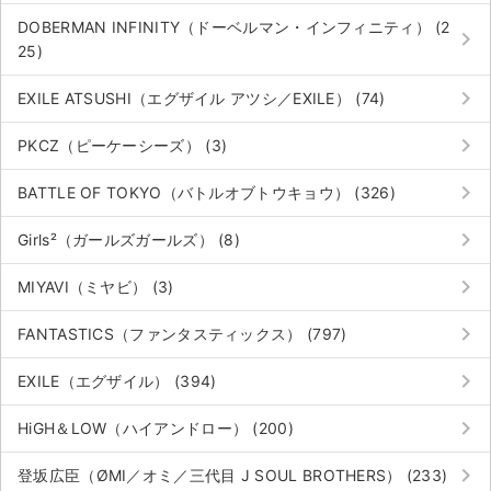
DOBERMAN INFINITY（ドーベルマン・インフィニティ） (2
keyboard_arrow_right
25)
keyboard_arrow_right
EXILE ATSUSHI（エグザイル アツシ／EXILE） (74)
keyboard_arrow_right
PKCZ（ピーケーシーズ） (3)
keyboard_arrow_right
BATTLE OF TOKYO（バトルオブトウキョウ） (326)
keyboard_arrow_right
Girls²（ガールズガールズ） (8)
keyboard_arrow_right
MIYAVI（ミヤビ） (3)
keyboard_arrow_right
FANTASTICS（ファンタスティックス） (797)
keyboard_arrow_right
EXILE（エグザイル） (394)
keyboard_arrow_right
HiGH＆LOW（ハイアンドロー） (200)
keyboard_arrow_right
登坂広臣（ØMI／オミ／三代目 J SOUL BROTHERS） (233)