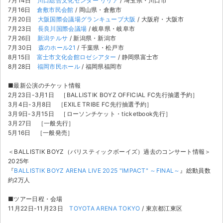
7月14日
川口総合文化センター リリア
/ 埼玉県・川口市
7月16日
倉敷市民会館
/ 岡山県・倉敷市
7月20日
大阪国際会議場グランキューブ大阪
/ 大阪府・大阪市
7月23日
長良川国際会議場
/ 岐阜県・岐阜市
7月26日
新潟テルサ
/ 新潟県・新潟市
7月30日
森のホール21
/ 千葉県・松戸市
8月15日
富士市文化会館ロゼシアター
/ 静岡県富士市
8月28日
福岡市民ホール
/ 福岡県福岡市
■最新公演のチケット情報
2月23日-3月1日 ［BALLISTIK BOYZ OFFICIAL FC先行抽選予約］
3月4日-3月8日 ［EXILE TRIBE FC先行抽選予約］
3月9日-3月15日 ［ローソンチケット・ticketbook先行］
3月27日 ［一般先行］
5月16日 ［一般発売］
＜BALLISTIK BOYZ（バリスティックボーイズ）過去のコンサート情報＞
2025年
『
BALLISTIK BOYZ ARENA LIVE 2025 "IMPACT" ～FINAL～
』総動員数
約2万人
サイト情報
■ツアー日程・会場
チケットジャム運営会社
11月22日-11月23日
TOYOTA ARENA TOKYO
/ 東京都江東区