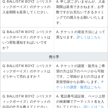
Q. BALLISTIK BOYZ（バリステ
A. 申し訳ございませんが、入金
ィックボーイズ）のチケットの
期限は延長できかねます。お手
入金期限を延長してください。
数ですがお支払いできるタイミ
ングでの購入をお願いいたしま
す。
Q. BALLISTIK BOYZ（バリステ
A. チケットの発送方法によって
ィックボーイズ）のチケットは
異なります。
詳しくはこちら
いつ受取通知すればいいです
か？
売り手
Q. BALLISTIK BOYZ（バリステ
A. チケットの譲渡・販売をご希
ィックボーイズ）のチケットは
望の方は以下のページから可能
どうやって売れますか？
です。ご登録がまだの方はまず
新規登録からお願いします。
チ
ケットの譲渡・販売はこちら
Q. BALLISTIK BOYZ（バリステ
A. 電話番号認証後、ページ上部
ィックボーイズ）のチケットの
の検索欄でアーティスト名を入
出品の仕方を教えてください。
力してください。
詳しくはこち