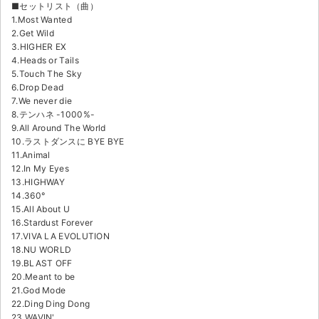
チケットジャム利用規約
■セットリスト（曲）
1.Most Wanted
2.Get Wild
プライバシーポリシー
3.HIGHER EX
4.Heads or Tails
特定商取引法に基づく表記
5.Touch The Sky
6.Drop Dead
公演登録依頼
7.We never die
8.テンハネ -1000%-
不正転売禁止法について
9.All Around The World
10.ラストダンスに BYE BYE
11.Animal
チケットジャムの取り組み
12.In My Eyes
13.HIGHWAY
音楽情報
14.360°
15.All About U
16.Stardust Forever
17.VIVA LA EVOLUTION
18.NU WORLD
19.BLAST OFF
20.Meant to be
21.God Mode
22.Ding Ding Dong
23.WAVIN'