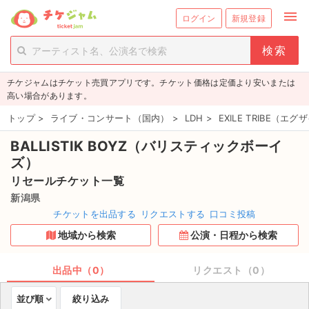
menu
ログイン
新規登録
person_add
exit_to_app
新規会員登録
ログイン
チケジャムはチケット売買アプリです。チケット価格は定価より安いまたは
チケットを探す
高い場合があります。
新着チケット
トップ
>
ライブ・コンサート（国内）
>
LDH
>
EXILE TRIBE（
BALLISTIK BOYZ（バリスティックボーイ
値下げしたチケット
ズ）
都道府県からチケットを探す
リセールチケット一覧
新潟県
もうすぐ開催のチケット
チケットを出品する
リクエストする
口コミ投稿
地域から検索
公演・日程から検索
チケットのリクエスト一覧
出品中（0）
リクエスト（0）
取扱チケット
並び順
絞り込み
ライブ・コンサート（国内）