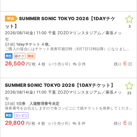
SUMMER SONIC TOKYO 2026【1DAYチケ
即決
ット】
3
2026/08/14(金) 11:00 千葉 ZOZOマリンスタジアム／幕張メッ
セ
[詳細]
1dayチケット ４枚。
ご購入の場合にはチケット発券可能日時（8月7日12時以降）になりましたら、レターパックプラス（速達扱い）にて発送させていただきます。通常、発送日の翌日には到着いたします。 サマソニは雨天決行、...
男性
紙チケ
郵送
26,500
6
円/枚
4 枚
0 件
残り
日
SUMMER SONIC TOKYO 2026【1DAYチケット】
2026/08/14(金) 11:00 千葉 ZOZOマリンスタジアム／幕張メッ
22
セ
[詳細]
1日券 入場整理番号未定
発券番号をお伝えしますので各コンビニにて紙チケットを発券してください。お座席は紙チケットを発券してみないと分かりませんのでご検討宜しくお願い致します。 詳細 出演： 8.14fri-Tokyo...
男性
コンビニ
29,800
6
円/枚
4 枚
8 件
残り
日