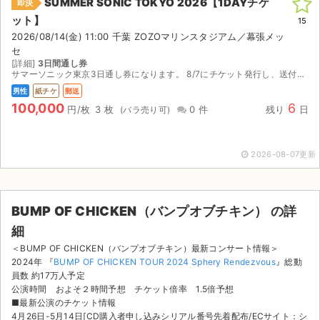
SUMMER SONIC TOKYO 2026【1DAYチケ
即決
ット】
15
2026/08/14(金) 11:00 千葉 ZOZOマリンスタジアム／幕張メッ
セ
[詳細]
3日間通し券
サマーソニック東京3日通し券になります。 8/7にチケット発行し、送付する流れになります。 購入後の入場トラブル等での返金しかねますのでよろしくお願いします。
男性
紙チケ
郵送
100,000
6
円/枚
3 枚
0 件
残り
日
2026-08-07更新
BUMP OF CHICKEN（バンプオブチキン） の詳
細
＜BUMP OF CHICKEN（バンプオブチキン）最新コンサート情報＞
2024年 『
BUMP OF CHICKEN TOUR 2024 Sphery Rendezvous
』総動
員数 約17万人予定
公演時間 およそ２時間予想 チケット倍率 1.5倍予想
■最新公演のチケット情報
4月26日-5月14日[CD購入者申し込みシリアル番号先着配布/ECサイト：シ