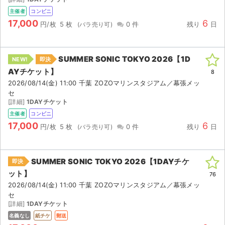
主催者
コンビニ
17,000
6
円/枚
5 枚
0 件
残り
日
SUMMER SONIC TOKYO 2026【1D
NEW!
即決
AYチケット】
8
2026/08/14(金) 11:00 千葉 ZOZOマリンスタジアム／幕張メッ
セ
[詳細]
1DAYチケット
主催者
コンビニ
17,000
6
円/枚
5 枚
0 件
残り
日
SUMMER SONIC TOKYO 2026【1DAYチケ
即決
ット】
76
サイト情報
2026/08/14(金) 11:00 千葉 ZOZOマリンスタジアム／幕張メッ
セ
[詳細]
1DAYチケット
チケットジャム運営会社
名義なし
紙チケ
郵送