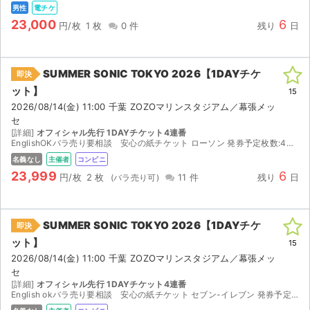
男性
電チケ
23,000
6
円/枚
1 枚
0 件
残り
日
SUMMER SONIC TOKYO 2026【1DAYチケ
即決
ット】
15
2026/08/14(金) 11:00 千葉 ZOZOマリンスタジアム／幕張メッ
セ
[詳細]
オフィシャル先行 1DAYチケット4連番
EnglishOKバラ売り要相談 安心の紙チケット ローソン 発券予定枚数:4枚 2026/08/09(日) 14:00 ~ 2026/08/17(月) 21:00の間にお受取りくださ...
名義なし
主催者
コンビニ
23,999
6
円/枚
2 枚
11 件
残り
日
SUMMER SONIC TOKYO 2026【1DAYチケ
即決
ット】
15
2026/08/14(金) 11:00 千葉 ZOZOマリンスタジアム／幕張メッ
セ
[詳細]
オフィシャル先行 1DAYチケット4連番
English okバラ売り要相談 安心の紙チケット セブン-イレブン 発券予定枚数:4枚 2026/08/09(日) 14:00 ~ 2026/08/17(月) 21:00の間にお受取り...