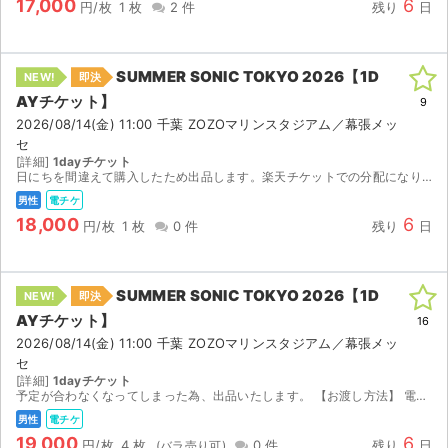
17,000
6
チケットジャム利用規約
円/枚
1 枚
2 件
残り
日
プライバシーポリシー
SUMMER SONIC TOKYO 2026【1D
NEW!
即決
特定商取引法に基づく表記
AYチケット】
9
2026/08/14(金) 11:00 千葉 ZOZOマリンスタジアム／幕張メッ
公演登録依頼
セ
[詳細]
1dayチケット
不正転売禁止法について
日にちを間違えて購入したため出品します。楽天チケットでの分配になります。ご対応可能な方、よろしくお願いいたします。
男性
電チケ
チケットジャムの取り組み
18,000
6
円/枚
1 枚
0 件
残り
日
音楽情報
SUMMER SONIC TOKYO 2026【1D
NEW!
即決
AYチケット】
16
2026/08/14(金) 11:00 千葉 ZOZOマリンスタジアム／幕張メッ
セ
[詳細]
1dayチケット
予定が合わなくなってしまった為、出品いたします。 【お渡し方法】 電子チケット（イープラス）にて分配いたします。 分配可能になり次第、取引連絡にてURLをお送りします。 分配は2026/08...
男性
電チケ
19,000
6
円/枚
4 枚
0 件
残り
日