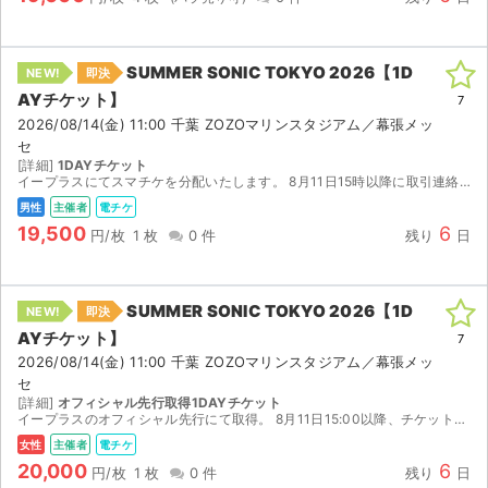
SUMMER SONIC TOKYO 2026【1D
NEW!
即決
AYチケット】
7
2026/08/14(金) 11:00 千葉 ZOZOマリンスタジアム／幕張メッ
セ
[詳細]
1DAYチケット
イープラスにてスマチケを分配いたします。 8月11日15時以降に取引連絡にてURLをお送りします。
男性
主催者
電チケ
19,500
6
円/枚
1 枚
0 件
残り
日
SUMMER SONIC TOKYO 2026【1D
NEW!
即決
AYチケット】
7
2026/08/14(金) 11:00 千葉 ZOZOマリンスタジアム／幕張メッ
セ
[詳細]
オフィシャル先行取得1DAYチケット
イープラスのオフィシャル先行にて取得。 8月11日15:00以降、チケットのダウンロードが可能になり次第イープラスのスマチケにて分配予定です。
女性
主催者
電チケ
20,000
6
円/枚
1 枚
0 件
残り
日