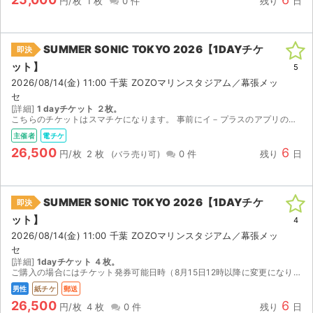
円/枚
1 枚
0 件
残り
日
SUMMER SONIC TOKYO 2026【1DAYチケ
即決
ット】
5
2026/08/14(金) 11:00 千葉 ZOZOマリンスタジアム／幕張メッ
セ
[詳細]
1 dayチケット ２枚。
こちらのチケットはスマチケになります。 事前にイ－プラスのアプリのインストールをお済ませください。 ご購入の場合にはイ－プラスのアプリに登録済みのメ－ルアドレス（複数枚ご購入の場合には複数人分...
主催者
電チケ
26,500
6
円/枚
2 枚
0 件
残り
日
SUMMER SONIC TOKYO 2026【1DAYチケ
即決
ット】
4
2026/08/14(金) 11:00 千葉 ZOZOマリンスタジアム／幕張メッ
セ
[詳細]
1dayチケット ４枚。
ご購入の場合にはチケット発券可能日時（8月15日12時以降に変更になりました。）になりましたら、レターパックプラス（速達扱い）にて発送させていただきます。通常、発送日の翌日には到着いたします。 ...
男性
紙チケ
郵送
26,500
6
円/枚
4 枚
0 件
残り
日