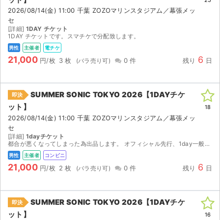
2026/08/14(金) 11:00 千葉 ZOZOマリンスタジアム／幕張メッ
セ
[詳細]
1DAY チケット
1DAY チケットです。スマチケで分配致します。
男性
主催者
電チケ
21,000
6
円/枚
3 枚
0 件
残り
日
SUMMER SONIC TOKYO 2026【1DAYチケ
即決
ット】
18
2026/08/14(金) 11:00 千葉 ZOZOマリンスタジアム／幕張メッ
セ
[詳細]
1dayチケット
都合が悪くなってしまった為出品します。 オフィシャル先行、1day一般。支払い済です。 入金確認後、セブンイレブンでの発券番号をお伝えします。8/9 14時～発券開始です。 発券の際に別途...
男性
主催者
コンビニ
21,000
6
円/枚
2 枚
0 件
残り
日
SUMMER SONIC TOKYO 2026【1DAYチケ
即決
ット】
16