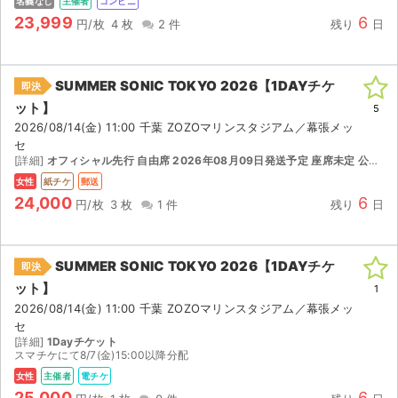
名義なし
主催者
コンビニ
23,999
6
円/枚
4 枚
2 件
残り
日
SUMMER SONIC TOKYO 2026【1DAYチケ
即決
ット】
5
2026/08/14(金) 11:00 千葉 ZOZOマリンスタジアム／幕張メッ
セ
[詳細]
オフィシャル先行 自由席 2026年08月09日発送予定 座席未定 公演日の1週間前発送予定
女性
紙チケ
郵送
24,000
6
円/枚
3 枚
1 件
残り
日
SUMMER SONIC TOKYO 2026【1DAYチケ
即決
ット】
1
2026/08/14(金) 11:00 千葉 ZOZOマリンスタジアム／幕張メッ
セ
[詳細]
1Dayチケット
スマチケにて8/7(金)15:00以降分配
女性
主催者
電チケ
25,000
6