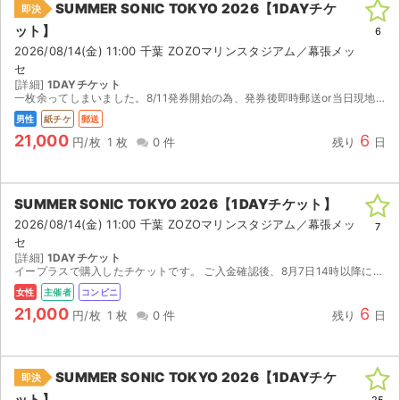
SUMMER SONIC TOKYO 2026【1DAYチケ
即決
ット】
6
2026/08/14(金) 11:00 千葉 ZOZOマリンスタジアム／幕張メッ
セ
[詳細]
1DAYチケット
一枚余ってしまいました。8/11発券開始の為、発券後即時郵送or当日現地にて手渡しいたします。 迅速な対応心掛けますので、何卒宜しくお願いいたします。
男性
紙チケ
郵送
21,000
6
円/枚
1 枚
0 件
残り
日
SUMMER SONIC TOKYO 2026【1DAYチケット】
2026/08/14(金) 11:00 千葉 ZOZOマリンスタジアム／幕張メッ
7
セ
[詳細]
1DAYチケット
イープラスで購入したチケットです。 ご入金確認後、8月7日14時以降にセブンイレブンでの発券番号をお伝えします。 発券の際に店頭発券手数料165円を別途お支払いください。
女性
主催者
コンビニ
21,000
6
円/枚
1 枚
0 件
残り
日
SUMMER SONIC TOKYO 2026【1DAYチケ
即決
ット】
25