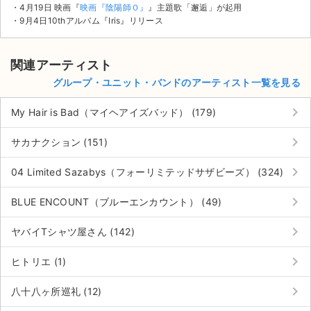
・4月19日 映画『
映画『陰陽師０』
』主題歌「邂逅」が起用
・9月4日10thアルバム『Iris』リリース
関連アーティスト
グループ・ユニット・バンドのアーティスト一覧を見る
keyboard_arrow_right
My Hair is Bad（マイヘアイズバッド） (179)
keyboard_arrow_right
サカナクション (151)
keyboard_arrow_right
04 Limited Sazabys（フォーリミテッドサザビーズ） (324)
keyboard_arrow_right
BLUE ENCOUNT（ブルーエンカウント） (49)
keyboard_arrow_right
ヤバイTシャツ屋さん (142)
keyboard_arrow_right
ヒトリエ (1)
keyboard_arrow_right
八十八ヶ所巡礼 (12)