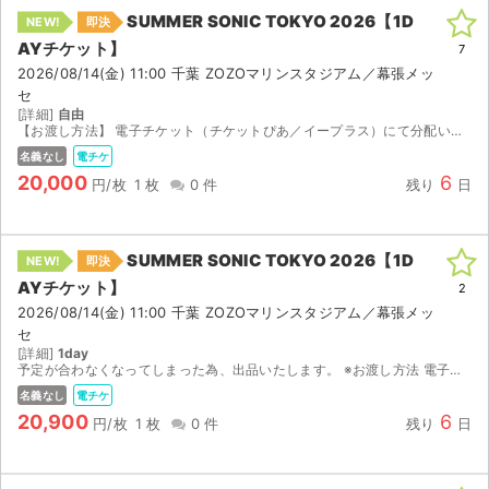
SUMMER SONIC TOKYO 2026【1D
NEW!
即決
AYチケット】
7
2026/08/14(金) 11:00 千葉 ZOZOマリンスタジアム／幕張メッ
セ
[詳細]
自由
【お渡し方法】 電子チケット（チケットぴあ／イープラス）にて分配いたします。 分配可能になり次第、取引連絡にてURLをお送りします。 【注意事項】 公演が中止となった場合のみ、手数料を差し引い...
名義なし
電チケ
20,000
6
円/枚
1 枚
0 件
残り
日
SUMMER SONIC TOKYO 2026【1D
NEW!
即決
AYチケット】
2
2026/08/14(金) 11:00 千葉 ZOZOマリンスタジアム／幕張メッ
セ
[詳細]
1day
予定が合わなくなってしまった為、出品いたします。 ※お渡し方法 電子チケット（イープラス）にて分配いたします。 分配可能になり次第、取引連絡にてURLをお送りします。 チケット表示され次第...
名義なし
電チケ
20,900
6
円/枚
1 枚
0 件
残り
日