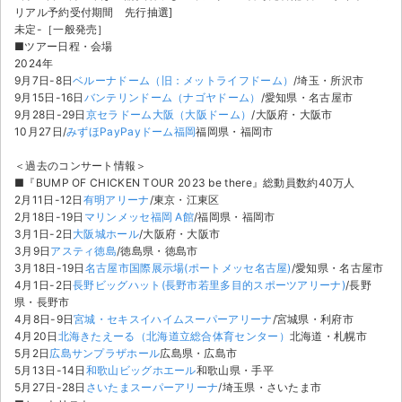
リアル予約受付期間 先行抽選]
未定-［一般発売］
■ツアー日程・会場
2024年
9月7日-8日
ベルーナドーム（旧：メットライフドーム）
/埼玉・所沢市
9月15日-16日
バンテリンドーム（ナゴヤドーム）
/愛知県・名古屋市
9月28日-29日
京セラドーム大阪（大阪ドーム）
/大阪府・大阪市
10月27日/
みずほPayPayドーム福岡
福岡県・福岡市
＜過去のコンサート情報＞
■『BUMP OF CHICKEN TOUR 2023 be there』総動員数約40万人
2月11日-12日
有明アリーナ
/東京・江東区
2月18日-19日
マリンメッセ福岡 A館
/福岡県・福岡市
3月1日-2日
大阪城ホール
/大阪府・大阪市
3月9日
アスティ徳島
/徳島県・徳島市
3月18日-19日
名古屋市国際展示場(ポートメッセ名古屋)
/愛知県・名古屋市
4月1日-2日
長野ビッグハット(長野市若里多目的スポーツアリーナ)
/長野
県・長野市
4月8日-9日
宮城・セキスイハイムスーパーアリーナ
/宮城県・利府市
4月20日
北海きたえーる（北海道立総合体育センター）
北海道・札幌市
5月2日
広島サンプラザホール
広島県・広島市
5月13日-14日
和歌山ビッグホエール
和歌山県・手平
5月27日-28日
さいたまスーパーアリーナ
/埼玉県・さいたま市