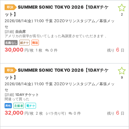
SUMMER SONIC TOKYO 2026【1DAYチケ
即決
ット】
2
2026/08/14(金) 11:00 千葉 ZOZOマリンスタジアム／幕張メッ
セ
[詳細]
自由席
アメリカの留学が長引いてしまった為譲渡させていただきます 、
名義なし
紙チケ
郵送
30,000
6
円/枚
1 枚
0 件
残り
日
SUMMER SONIC TOKYO 2026【1DAYチケ
即決
ット】
9
2026/08/14(金) 11:00 千葉 ZOZOマリンスタジアム／幕張メッ
セ
[詳細]
1DAYチケット
間違って買った
男性
主催者
電チケ
32,000
6
円/枚
2 枚
0 件
残り
日