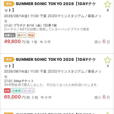
SUMMER SONIC TOKYO 2026【1DAYチケ
即決
ット】
8
2026/08/14(金) 11:00 千葉 ZOZOマリンスタジアム／幕張メッ
セ
[詳細]
プラチナ 8/14（金）1日券 1枚
ローチケ／8月7日以降に発券してレターパックプラスで発送
名義なし
紙チケ
郵送
49,800
6
円/枚
1 枚
0 件
残り
日
SUMMER SONIC TOKYO 2026【1DAYチケ
即決
ット】
3
2026/08/14(金) 11:00 千葉 ZOZOマリンスタジアム／幕張メッ
セ
[詳細]
3dayチケット
3A年間会員で購入しました。 行けなくなったため出品いたします。
女性
主催者
コンビニ
65,000
6
円/枚
2 枚
0 件
残り
日