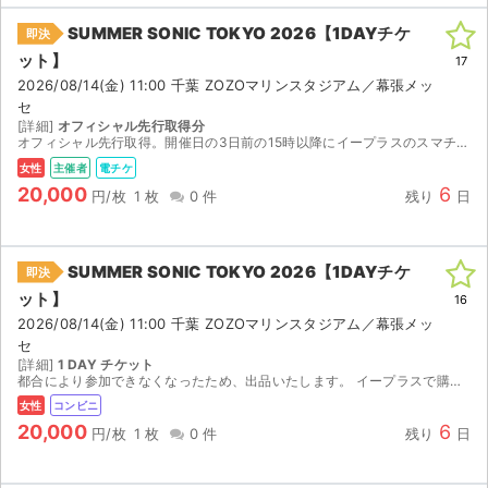
SUMMER SONIC TOKYO 2026【1DAYチケ
即決
ット】
17
2026/08/14(金) 11:00 千葉 ZOZOマリンスタジアム／幕張メッ
セ
[詳細]
オフィシャル先行取得分
オフィシャル先行取得。開催日の3日前の15時以降にイープラスのスマチケで分配予定。
女性
主催者
電チケ
20,000
6
円/枚
1 枚
0 件
残り
日
SUMMER SONIC TOKYO 2026【1DAYチケ
即決
ット】
16
2026/08/14(金) 11:00 千葉 ZOZOマリンスタジアム／幕張メッ
セ
[詳細]
1 DAY チケット
都合により参加できなくなったため、出品いたします。 イープラスで購入したチケットです。 ご入金確認後、8月11日14:00以降にセブンイレブンでの発券番号をお伝えします。 発券の際に店頭発券手数...
女性
コンビニ
20,000
6
円/枚
1 枚
0 件
残り
日