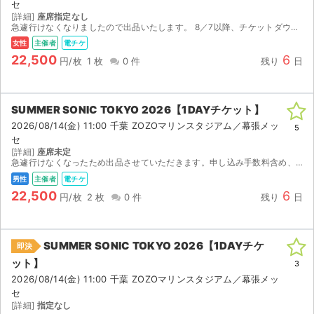
セ
[詳細]
座席指定なし
急遽行けなくなりましたので出品いたします。 8／7以降、チケットダウンロードが可能になりますので、e+にて分配いたします。 出品が初めてなので勝手がわかっておりませんが、なるべく早く対応いたしま...
女性
主催者
電チケ
22,500
6
円/枚
1 枚
0 件
残り
日
SUMMER SONIC TOKYO 2026【1DAYチケット】
2026/08/14(金) 11:00 千葉 ZOZOマリンスタジアム／幕張メッ
5
セ
[詳細]
座席未定
急遽行けなくなったため出品させていただきます。申し込み手数料含め、定価です。
男性
主催者
電チケ
22,500
6
円/枚
2 枚
0 件
残り
日
SUMMER SONIC TOKYO 2026【1DAYチケ
即決
ット】
3
2026/08/14(金) 11:00 千葉 ZOZOマリンスタジアム／幕張メッ
セ
[詳細]
指定なし