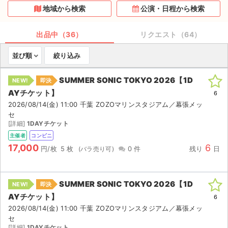
地域から検索
公演・日程から検索
ライブ・コンサート（海外）
出品中（36）
リクエスト（64）
イベント
並び順
絞り込み
スポーツ
SUMMER SONIC TOKYO 2026【1D
NEW!
即決
演劇・ミュージカル
AYチケット】
6
2026/08/14(金) 11:00 千葉 ZOZOマリンスタジアム／幕張メッ
ご利用ガイド
セ
[詳細]
1DAYチケット
ご利用ガイド
主催者
コンビニ
17,000
6
円/枚
5 枚
0 件
残り
日
手数料・お支払い方法
AIに質問する
SUMMER SONIC TOKYO 2026【1D
NEW!
即決
AYチケット】
6
よくある質問
2026/08/14(金) 11:00 千葉 ZOZOマリンスタジアム／幕張メッ
セ
お知らせ
[詳細]
1DAYチケット