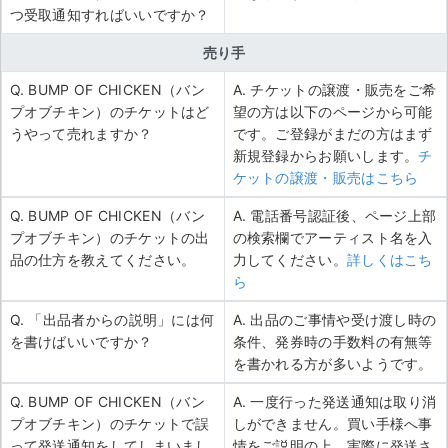
つ受取通知すればいいですか？
売り手
Q. BUMP OF CHICKEN（バン
A. チケットの譲渡・販売をご希
プオブチキン）のチケットはど
望の方は以下のページから可能
うやって売れますか？
です。ご登録がまだの方はまず
新規登録からお願いします。
チ
ケットの譲渡・販売はこちら
Q. BUMP OF CHICKEN（バン
A. 電話番号認証後、ページ上部
プオブチキン）のチケットの出
の検索欄でアーティスト名を入
品の仕方を教えてください。
力してください。
詳しくはこち
ら
Q. 「出品者からの説明」には何
A. 出品のご事情や受け渡し時の
を書けばいいですか？
条件、発券時の手数料の有無等
を書かれる方が多いようです。
Q. BUMP OF CHICKEN（バン
A. 一度行った発送通知は取り消
プオブチキン）のチケットで誤
しができません。買い手様へ事
って発送通知をしてしまいまし
情をご説明の上、実際に発送さ