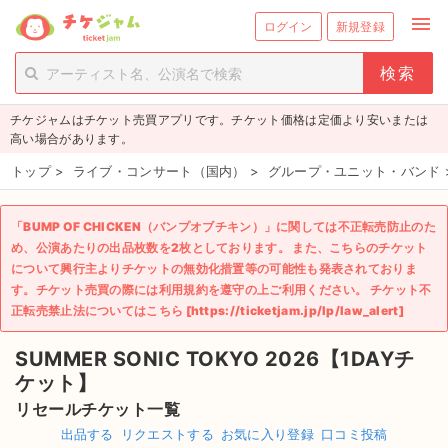
menu
ログイン
新規登録
person_add
exit_to_app
新規会員登録
ログイン
チケジャムはチケット売買アプリです。チケット価格は定価より安いまたは
チケットを探す
高い場合があります。
新着チケット
トップ
>
ライブ・コンサート（国内）
>
グループ・ユニット・バンド
値下げしたチケット
「BUMP OF CHICKEN（バンプオブチキン）」に関しては不正転売防止のた
め、公演あたりの出品枚数を2枚としております。 また、こちらのチケット
都道府県からチケットを探す
について興行主よりチケットの無効化措置等の可能性も発表されておりま
す。チケット売買の際には利用規約を遵守の上ご利用ください。 チケット不
もうすぐ開催のチケット
正転売禁止法についてはこちら [https://ticketjam.jp/lp/law_alert]
チケットのリクエスト一覧
SUMMER SONIC TOKYO 2026【1DAYチ
ケット】
取扱チケット
リセールチケット一覧
出品する
リクエストする
お気に入り登録
口コミ投稿
ライブ・コンサート（国内）