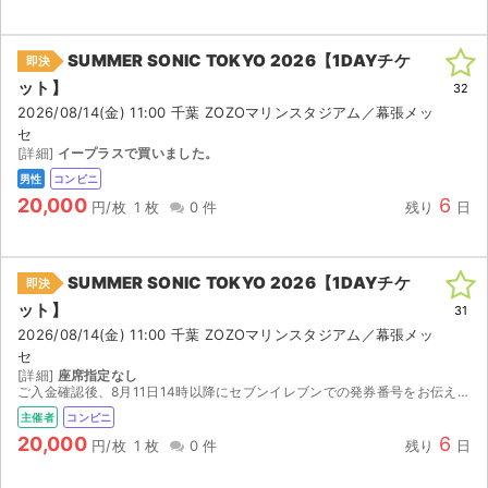
SUMMER SONIC TOKYO 2026【1DAYチケ
即決
ット】
32
2026/08/14(金) 11:00 千葉 ZOZOマリンスタジアム／幕張メッ
セ
[詳細]
イープラスで買いました。
男性
コンビニ
20,000
6
円/枚
1 枚
0 件
残り
日
SUMMER SONIC TOKYO 2026【1DAYチケ
即決
ット】
31
2026/08/14(金) 11:00 千葉 ZOZOマリンスタジアム／幕張メッ
セ
[詳細]
座席指定なし
ご入金確認後、8月11日14時以降にセブンイレブンでの発券番号をお伝えします。発券の際に店頭発券手数料165円を別途お支払いください。
主催者
コンビニ
20,000
6
円/枚
1 枚
0 件
残り
日