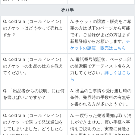
売り手
Q. coldrain（コールドレイン）
A. チケットの譲渡・販売をご希
のチケットはどうやって売れま
望の方は以下のページから可能
すか？
です。ご登録がまだの方はまず
新規登録からお願いします。
チ
ケットの譲渡・販売はこちら
Q. coldrain（コールドレイン）
A. 電話番号認証後、ページ上部
のチケットの出品の仕方を教え
の検索欄でアーティスト名を入
てください。
力してください。
詳しくはこち
ら
Q. 「出品者からの説明」には何
A. 出品のご事情や受け渡し時の
を書けばいいですか？
条件、発券時の手数料の有無等
を書かれる方が多いようです。
Q. coldrain（コールドレイン）
A. 一度行った発送通知は取り消
のチケットで誤って発送通知を
しができません。買い手様へ事
してしまいました。どうしたら
情をご説明の上、実際に発送さ