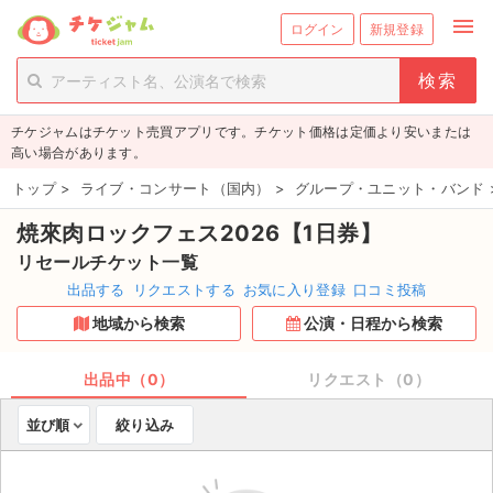
menu
ログイン
新規登録
person_add
exit_to_app
新規会員登録
ログイン
チケジャムはチケット売買アプリです。チケット価格は定価より安いまたは
チケットを探す
高い場合があります。
新着チケット
トップ
>
ライブ・コンサート（国内）
>
グループ・ユニット・バンド
焼來肉ロックフェス2026【1日券】
値下げしたチケット
リセールチケット一覧
都道府県からチケットを探す
出品する
リクエストする
お気に入り登録
口コミ投稿
地域から検索
公演・日程から検索
もうすぐ開催のチケット
チケットのリクエスト一覧
出品中（0）
リクエスト（0）
並び順
絞り込み
取扱チケット
ライブ・コンサート（国内）