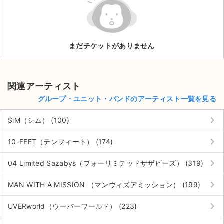
ライブ・コンサート（海外）
イベント
まだチケットがありません
スポーツ
演劇・ミュージカル
関連アーティスト
グループ・ユニット・バンドのアーティスト一覧を見る
ご利用ガイド
keyboard_arrow_right
SiM（シム） (100)
ご利用ガイド
keyboard_arrow_right
10-FEET（テンフィート） (174)
手数料・お支払い方法
keyboard_arrow_right
04 Limited Sazabys（フォーリミテッドサザビーズ） (319)
AIに質問する
keyboard_arrow_right
MAN WITH A MISSION （マンウィズアミッション） (199)
よくある質問
keyboard_arrow_right
UVERworld（ウーバーワールド） (223)
お知らせ