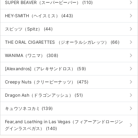
keyboard_arrow_right
SUPER BEAVER（スーパービーバー） (110)
keyboard_arrow_right
HEY-SMITH（ヘイスミス） (443)
keyboard_arrow_right
スピッツ（Spitz） (44)
keyboard_arrow_right
THE ORAL CIGARETTES （ジオーラルシガレッツ） (66)
keyboard_arrow_right
WANIMA（ワニマ） (308)
keyboard_arrow_right
[Alexandros]（アレキサンドロス） (59)
keyboard_arrow_right
Creepy Nuts（クリーピーナッツ） (475)
keyboard_arrow_right
Dragon Ash（ドラゴンアッシュ） (51)
keyboard_arrow_right
キュウソネコカミ (139)
サイト情報
Fear,and Loathing in Las Vegas（フィアーアンドロージン
keyboard_arrow_right
チケットジャム運営会社
グインラスベガス） (140)