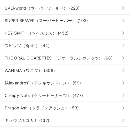
チケットジャム利用規約
keyboard_arrow_right
UVERworld（ウーバーワールド） (228)
プライバシーポリシー
keyboard_arrow_right
SUPER BEAVER（スーパービーバー） (103)
特定商取引法に基づく表記
keyboard_arrow_right
HEY-SMITH（ヘイスミス） (452)
公演登録依頼
keyboard_arrow_right
スピッツ（Spitz） (44)
不正転売禁止法について
keyboard_arrow_right
THE ORAL CIGARETTES （ジオーラルシガレッツ） (68)
チケットジャムの取り組み
keyboard_arrow_right
WANIMA（ワニマ） (308)
音楽情報
keyboard_arrow_right
[Alexandros]（アレキサンドロス） (59)
keyboard_arrow_right
Creepy Nuts（クリーピーナッツ） (477)
keyboard_arrow_right
Dragon Ash（ドラゴンアッシュ） (53)
keyboard_arrow_right
キュウソネコカミ (137)