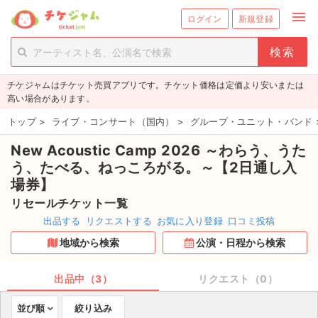
menu
ログイン
新規登録
person_add
exit_to_app
新規会員登録
ログイン
チケジャムはチケット売買アプリです。チケット価格は定価より安いまたは
チケットを探す
高い場合があります。
新着チケット
トップ
>
ライブ・コンサート（国内）
>
グループ・ユニット・バンド
New Acoustic Camp 2026 ～わらう、うた
値下げしたチケット
う、たべる、ねっころがる。～【2日通し入
都道府県からチケットを探す
場券】
リセールチケット一覧
もうすぐ開催のチケット
出品する
リクエストする
お気に入り登録
口コミ投稿
地域から検索
公演・日程から検索
チケットのリクエスト一覧
出品中（3）
リクエスト（0）
取扱チケット
並び順
絞り込み
ライブ・コンサート（国内）