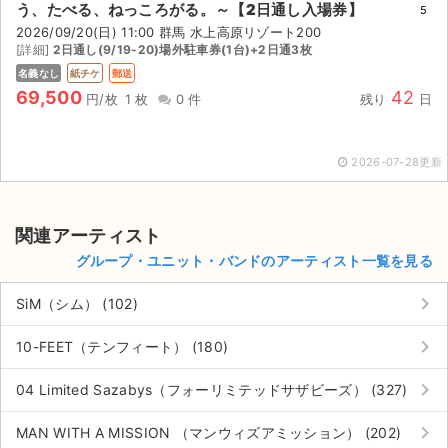
う、たべる、ねっころがる。～【2日通し入場券】
5
2026/09/20(日) 11:00 群馬 水上高原リゾート200
[詳細]
2日通し(9/19-20)場外駐車券(1台)+2日通3枚
名義なし
紙チケ
郵送
69,500
42
円/枚
1 枚
0 件
残り
日
2026-07-28更新
関連アーティスト
グループ・ユニット・バンドのアーティスト一覧を見る
keyboard_arrow_right
SiM（シム） (102)
keyboard_arrow_right
10-FEET（テンフィート） (180)
サイト情報
keyboard_arrow_right
04 Limited Sazabys（フォーリミテッドサザビーズ） (327)
チケットジャム運営会社
keyboard_arrow_right
MAN WITH A MISSION （マンウィズアミッション） (202)