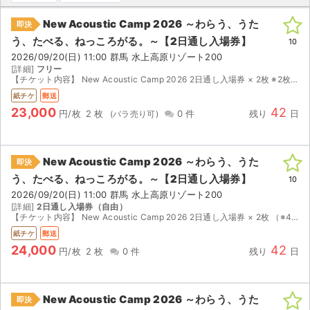
New Acoustic Camp 2026 ～わらう、うた
ライブ・コンサート（海外）
即決
う、たべる、ねっころがる。～【2日通し入場券】
10
イベント
2026/09/20(日) 11:00 群馬 水上高原リゾート200
[詳細]
フリー
【チケット内容】 New Acoustic Camp 2026 2日通し入場券 × 2枚 ※2枚必要なところ誤って4枚購入してしまい、残り2枚をお譲りいたします。 定価2,4000円/1...
スポーツ
紙チケ
郵送
23,000
42
円/枚
2 枚
0 件
残り
日
演劇・ミュージカル
ご利用ガイド
New Acoustic Camp 2026 ～わらう、うた
即決
う、たべる、ねっころがる。～【2日通し入場券】
10
ご利用ガイド
2026/09/20(日) 11:00 群馬 水上高原リゾート200
[詳細]
2日通し入場券（自由）
手数料・お支払い方法
【チケット内容】 New Acoustic Camp 2026 2日通し入場券 × 2枚 （※4枚購入したうち、不要になった2枚分をお譲りいたします） 【座席・券種詳細】 チケットぴあにて購入...
紙チケ
郵送
AIに質問する
24,000
42
円/枚
2 枚
0 件
残り
日
よくある質問
New Acoustic Camp 2026 ～わらう、うた
即決
お知らせ