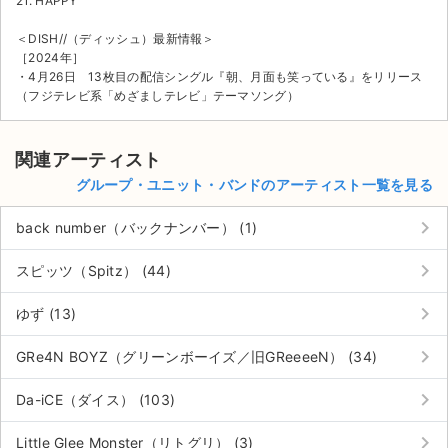
21. HAPPY
＜DISH//（ディッシュ）最新情報＞
［2024年］
・4月26日 13枚目の配信シングル『朝、月面も笑っている』をリリース
（フジテレビ系「めざましテレビ」テーマソング）
関連アーティスト
グループ・ユニット・バンドのアーティスト一覧を見る
keyboard_arrow_right
back number（バックナンバー） (1)
keyboard_arrow_right
スピッツ（Spitz） (44)
keyboard_arrow_right
ゆず (13)
keyboard_arrow_right
GRe4N BOYZ（グリーンボーイズ／旧GReeeeN） (34)
keyboard_arrow_right
Da-iCE（ダイス） (103)
keyboard_arrow_right
Little Glee Monster（リトグリ） (3)