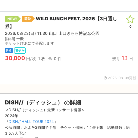
WILD BUNCH FEST. 2026【3日通し
NEW!
即決
券】
0
2026/08/23(日) 11:30 山口 山口きらら博記念公園
[詳細]
一般
チケットぴあにて分配します
男性
電チケ
30,000
13
円/枚
1 枚
0 件
残り
日
2026-08-09更新
DISH//（ディッシュ） の詳細
＜DISH//（ディッシュ）最新コンサート情報＞
サイト情報
2024年
『
DISH// HALL TOUR 2024
』
チケットジャム運営会社
公演時間：およそ2時間半予想 チケット倍率：1.4倍予想 総動員数：約
3.5万人予定