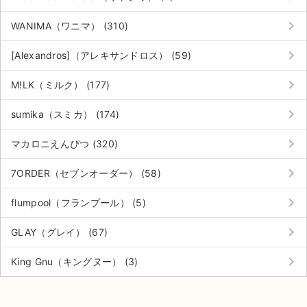
keyboard_arrow_right
WANIMA（ワニマ） (310)
keyboard_arrow_right
[Alexandros]（アレキサンドロス） (59)
keyboard_arrow_right
M!LK（ミルク） (177)
keyboard_arrow_right
sumika（スミカ） (174)
keyboard_arrow_right
マカロニえんぴつ (320)
keyboard_arrow_right
7ORDER（セブンオーダー） (58)
keyboard_arrow_right
flumpool（フランプール） (5)
keyboard_arrow_right
GLAY（グレイ） (67)
keyboard_arrow_right
King Gnu（キングヌー） (3)