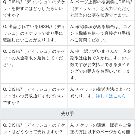
Q. DISH//（ディッシュ）のチケ
A. ページ上部の検索欄にDISH//
ットを探すにはどうしたらいい
（ディッシュ）と入力いただく
ですか？
と該当の公演を検索できます。
Q. 出品されているDISH//（ディ
A. 確認事項がある場合は、コメ
ッシュ）のチケットで売り手に
ント機能を使って直接売り手様
確認したいことがあります。
へご質問ください。
Q. DISH//（ディッシュ）のチケ
A. 申し訳ございませんが、入金
ットの入金期限を延長してくだ
期限は延長できかねます。お手
さい。
数ですがお支払いできるタイミ
ングでの購入をお願いいたしま
す。
Q. DISH//（ディッシュ）のチケ
A. チケットの発送方法によって
ットはいつ受取通知すればいい
異なります。
詳しくはこちら
ですか？
売り手
Q. DISH//（ディッシュ）のチケ
A. チケットの譲渡・販売をご希
ットはどうやって売れますか？
望の方は以下のページから可能