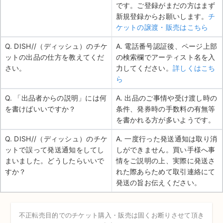
です。ご登録がまだの方はまず
新規登録からお願いします。
チ
ケットの譲渡・販売はこちら
Q. DISH//（ディッシュ）のチケ
A. 電話番号認証後、ページ上部
ットの出品の仕方を教えてくだ
の検索欄でアーティスト名を入
さい。
力してください。
詳しくはこち
ら
Q. 「出品者からの説明」には何
A. 出品のご事情や受け渡し時の
を書けばいいですか？
条件、発券時の手数料の有無等
を書かれる方が多いようです。
Q. DISH//（ディッシュ）のチケ
A. 一度行った発送通知は取り消
ットで誤って発送通知をしてし
しができません。買い手様へ事
まいました。どうしたらいいで
情をご説明の上、実際に発送さ
すか？
れた際あらためて取引連絡にて
発送の旨お伝えください。
不正転売目的でのチケット購入・販売は固くお断りさせて頂き