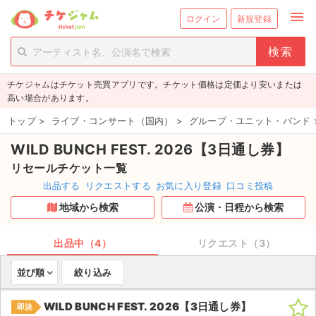
menu
ログイン
新規登録
person_add
exit_to_app
新規会員登録
ログイン
チケジャムはチケット売買アプリです。チケット価格は定価より安いまたは
チケットを探す
高い場合があります。
新着チケット
トップ
>
ライブ・コンサート（国内）
>
グループ・ユニット・バンド
WILD BUNCH FEST. 2026【3日通し券】
値下げしたチケット
リセールチケット一覧
都道府県からチケットを探す
出品する
リクエストする
お気に入り登録
口コミ投稿
地域から検索
公演・日程から検索
もうすぐ開催のチケット
チケットのリクエスト一覧
出品中（4）
リクエスト（3）
並び順
絞り込み
取扱チケット
WILD BUNCH FEST. 2026【3日通し券】
即決
ライブ・コンサート（国内）