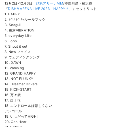
12月2日-12月3日
ぴあアリーナMM
/神奈川県・横浜市
『
DISH// ARENA LIVE 2023「HAPPY？」
』セットリスト
1. HAPPY
2. ビリビリ⭐︎ルールブック
3. Seagull
4. 東京VIBRATION
5. everyday Life
6. Loop.
7. Shout it out
8. New フェイス
9. ウェディングソング
10. DAWN
11. Vamping
12. GRAND HAPPY
13. NOT FLUNKY
14. Dreamer Drivers
15. KICK-START
16. 万々歳
17. 沈丁花
18. エンドロールは悲しくない
アンコール
19. いつだってHIGH!
20. Can Hear