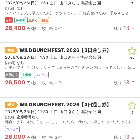
2026/08/23(日) 11:30 山口 山口きらら博記念公園
7
[詳細]
なし
ライブ・コンサート（海外）
ワイバン公式で購入した紙チケットです。 日程変更のため、手放すことにしました。 よろしくお願いします！
女性
主催者
紙チケ
郵送
イベント
26,400
13
円/枚
1 枚
0 件
残り
日
スポーツ
WILD BUNCH FEST. 2026【3日通し券】
即決
演劇・ミュージカル
2026/08/23(日) 11:30 山口 山口きらら博記念公園
15
[詳細]
なし
用事ができ、行けなくなってしまったので行きたい方に行って欲しく、出品致します。 発券番号をこちらからお伝えして発券できるという形になります。よろしくお願いいたします。
ご利用ガイド
名義なし
主催者
コンビニ
26,500
13
ご利用ガイド
円/枚
1 枚
0 件
残り
日
手数料・お支払い方法
WILD BUNCH FEST. 2026【3日通し券】
即決
AIに質問する
2026/08/23(日) 11:30 山口 山口きらら博記念公園
9
[詳細]
座席番号なし
都合によりいけなくなってしまったため、代わりに楽しんでいただける方を募集しております。 (2枚売り出来ます。2枚同時購入の場合、お値下げ交渉可能です。) 発券開始時期になりましたら番号をお...
よくある質問
コンビニ
28,000
13
お知らせ
円/枚
1 枚
3 件
残り
日