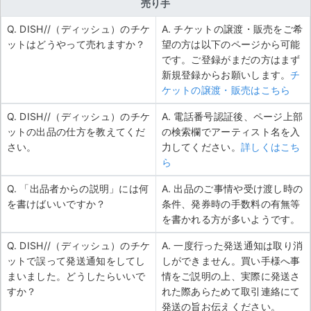
売り手
Q. DISH//（ディッシュ）のチケ
A. チケットの譲渡・販売をご希
ットはどうやって売れますか？
望の方は以下のページから可能
です。ご登録がまだの方はまず
新規登録からお願いします。
チ
ケットの譲渡・販売はこちら
Q. DISH//（ディッシュ）のチケ
A. 電話番号認証後、ページ上部
ットの出品の仕方を教えてくだ
の検索欄でアーティスト名を入
さい。
力してください。
詳しくはこち
ら
Q. 「出品者からの説明」には何
A. 出品のご事情や受け渡し時の
を書けばいいですか？
条件、発券時の手数料の有無等
を書かれる方が多いようです。
Q. DISH//（ディッシュ）のチケ
A. 一度行った発送通知は取り消
ットで誤って発送通知をしてし
しができません。買い手様へ事
まいました。どうしたらいいで
情をご説明の上、実際に発送さ
すか？
れた際あらためて取引連絡にて
発送の旨お伝えください。