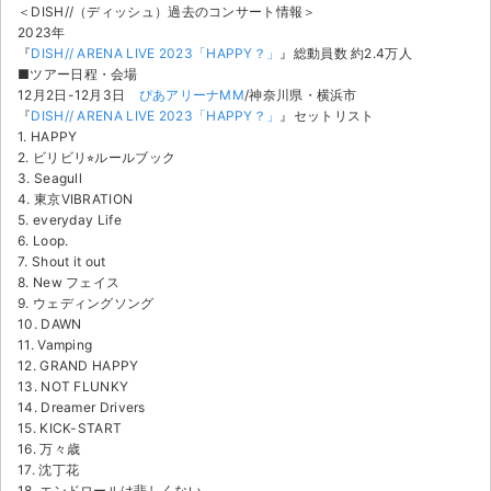
チケットジャム利用規約
＜DISH//（ディッシュ）過去のコンサート情報＞
2023年
プライバシーポリシー
『
DISH// ARENA LIVE 2023「HAPPY？」
』総動員数 約2.4万人
■ツアー日程・会場
12月2日-12月3日
ぴあアリーナMM
/神奈川県・横浜市
特定商取引法に基づく表記
『
DISH// ARENA LIVE 2023「HAPPY？」
』セットリスト
1. HAPPY
公演登録依頼
2. ビリビリ⭐︎ルールブック
3. Seagull
不正転売禁止法について
4. 東京VIBRATION
5. everyday Life
チケットジャムの取り組み
6. Loop.
7. Shout it out
8. New フェイス
音楽情報
9. ウェディングソング
10. DAWN
11. Vamping
12. GRAND HAPPY
13. NOT FLUNKY
14. Dreamer Drivers
15. KICK-START
16. 万々歳
17. 沈丁花
18. エンドロールは悲しくない