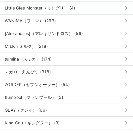
keyboard_arrow_right
Little Glee Monster（リトグリ） (4)
keyboard_arrow_right
WANIMA（ワニマ） (293)
keyboard_arrow_right
[Alexandros]（アレキサンドロス） (56)
keyboard_arrow_right
M!LK（ミルク） (218)
keyboard_arrow_right
sumika（スミカ） (174)
keyboard_arrow_right
マカロニえんぴつ (318)
keyboard_arrow_right
7ORDER（セブンオーダー） (54)
keyboard_arrow_right
flumpool（フランプール） (5)
keyboard_arrow_right
GLAY（グレイ） (69)
keyboard_arrow_right
King Gnu（キングヌー） (3)