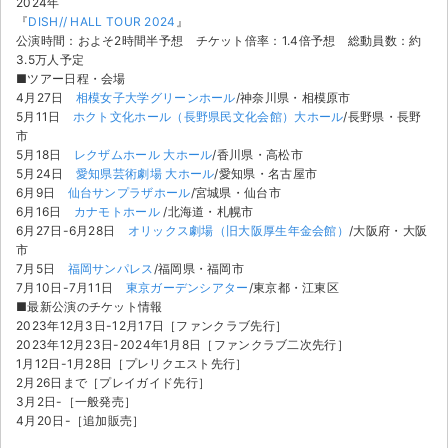
2024年
『
DISH// HALL TOUR 2024
』
公演時間：およそ2時間半予想 チケット倍率：1.4倍予想 総動員数：約
3.5万人予定
■ツアー日程・会場
4月27日
相模女子大学グリーンホール
/神奈川県・相模原市
5月11日
ホクト文化ホール（長野県民文化会館）大ホール
/長野県・長野
市
5月18日
レクザムホール 大ホール
/香川県・高松市
5月24日
愛知県芸術劇場 大ホール
/愛知県・名古屋市
6月9日
仙台サンプラザホール
/宮城県・仙台市
6月16日
カナモトホール
/北海道・札幌市
6月27日-6月28日
オリックス劇場（旧大阪厚生年金会館）
/大阪府・大阪
市
7月5日
福岡サンパレス
/福岡県・福岡市
7月10日-7月11日
東京ガーデンシアター
/東京都・江東区
■最新公演のチケット情報
2023年12月3日-12月17日［ファンクラブ先行］
2023年12月23日-2024年1月8日［ファンクラブ二次先行］
サイト情報
1月12日-1月28日［プレリクエスト先行］
2月26日まで［プレイガイド先行］
3月2日-［一般発売］
チケットジャム運営会社
4月20日-［追加販売］