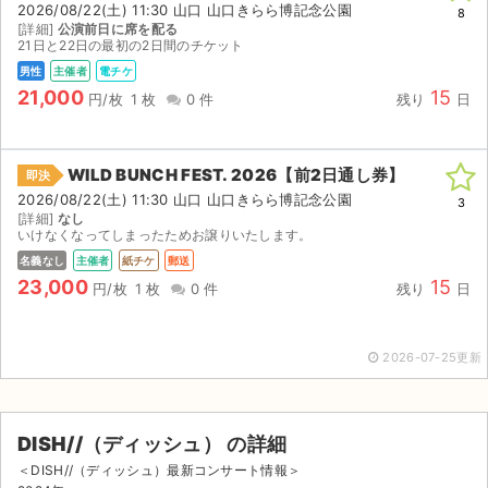
2026/08/22(土) 11:30 山口 山口きらら博記念公園
8
[詳細]
公演前日に席を配る
ライブ・コンサート（海外）
21日と22日の最初の2日間のチケット
男性
主催者
電チケ
イベント
21,000
15
円/枚
1 枚
0 件
残り
日
スポーツ
WILD BUNCH FEST. 2026【前2日通し券】
即決
演劇・ミュージカル
2026/08/22(土) 11:30 山口 山口きらら博記念公園
3
[詳細]
なし
いけなくなってしまったためお譲りいたします。
ご利用ガイド
名義なし
主催者
紙チケ
郵送
23,000
15
ご利用ガイド
円/枚
1 枚
0 件
残り
日
手数料・お支払い方法
2026-07-25更新
AIに質問する
よくある質問
DISH//（ディッシュ） の詳細
＜DISH//（ディッシュ）最新コンサート情報＞
お知らせ