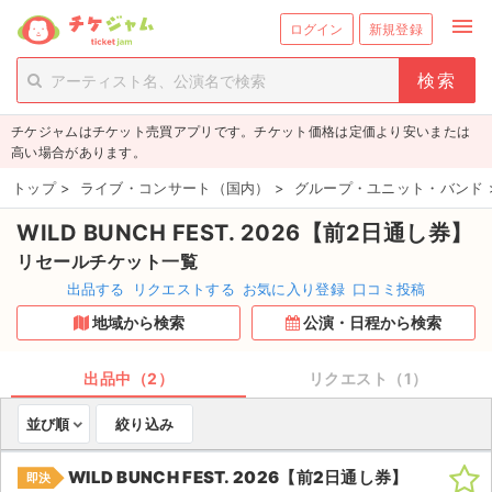
menu
ログイン
新規登録
person_add
exit_to_app
新規会員登録
ログイン
チケジャムはチケット売買アプリです。チケット価格は定価より安いまたは
チケットを探す
高い場合があります。
新着チケット
トップ
>
ライブ・コンサート（国内）
>
グループ・ユニット・バンド
WILD BUNCH FEST. 2026【前2日通し券】
値下げしたチケット
リセールチケット一覧
都道府県からチケットを探す
出品する
リクエストする
お気に入り登録
口コミ投稿
地域から検索
公演・日程から検索
もうすぐ開催のチケット
チケットのリクエスト一覧
出品中（2）
リクエスト（1）
並び順
絞り込み
取扱チケット
WILD BUNCH FEST. 2026【前2日通し券】
即決
ライブ・コンサート（国内）